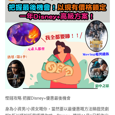
慳錢攻略 把握Disney+優惠最後機會
身為小資男/小資女嘅你，當然要以最優惠嘅方法睇戲煲劇