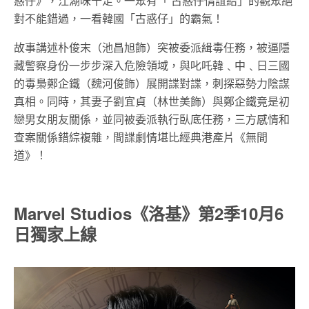
惑仔》，江湖味十足。一眾有「 古惑仔情誼結」的觀眾絕
對不能錯過，一看韓國「古惑仔」的霸氣！
故事講述朴俊末（池昌旭飾）突被委派緝毒任務，被逼隱
藏警察身份一步步深入危險領域，與叱吒韓﹑中﹑日三國
的毒梟鄭企鐵（魏河俊飾）展開諜對諜，刺探惡勢力陰謀
真相。同時，其妻子劉宜貞（林世美飾）與鄭企鐵竟是初
戀男女朋友關係，並同被委派執行臥底任務，三方感情和
查案關係錯綜複雜，間諜劇情堪比經典港產片《無間
道》！
Marvel Studios《洛基》第
2
季
10月6
日獨家上線