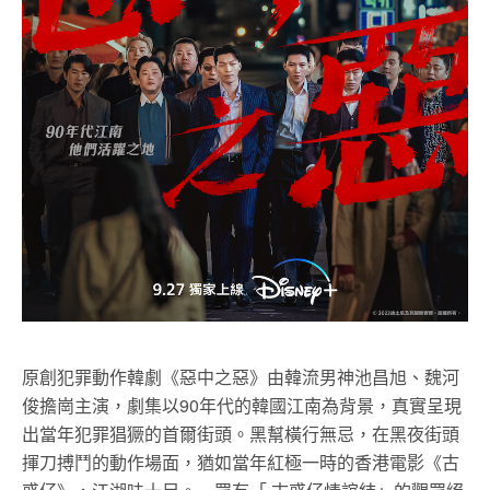
原創犯罪動作韓劇《惡中之惡》由韓流男神池昌旭、魏河
俊擔崗主演，劇集以90年代的韓國江南為背景，真實呈現
出當年犯罪猖獗的首爾街頭。黑幫橫行無忌，在黑夜街頭
揮刀搏鬥的動作場面，猶如當年紅極一時的香港電影《古