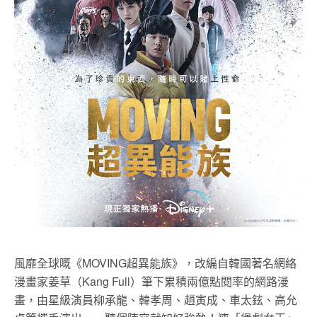
風靡全球嘅《MOVING超異能族》，改編自韓國著名網絡
漫畫家姜草（Kang Full）筆下累積兩億點閱率的網路漫
畫，由星級演員柳承龍、韓孝周、趙寅成、車太鉉、高允