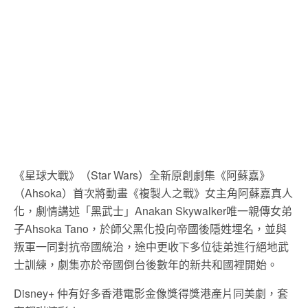
《星球大戰》（Star Wars）全新原創劇集《阿蘇嘉》
（Ahsoka）首次將動畫《複製人之戰》女主角阿蘇嘉真人
化，劇情講述「黑武士」Anakan Skywalker唯一親傳女弟
子Ahsoka Tano，於師父黑化投向帝國後隱姓埋名，並與
叛軍一同對抗帝國統治，途中更收下多位徒弟進行絕地武
士訓練，劇集亦於帝國倒台後數年的新共和國裡開始。
Disney+ 仲有好多香港電影金像獎得獎港產片同美劇，套