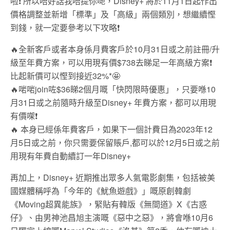
啦❗ 所以唔好話我唔提你哋，Disney+ 將於11月1日起作出
價格調整並新增「標準」及「高級」兩個類別，想繼續慳
到錢，就一定要參考以下攻略❗
🔥全新客戶或者本身係月費客戶於10月31日或之前註冊/升
級至年費方案，可以用現有價$738去睇足一年高級方案❗
比起新價可以慳到接近32%*🤩
🔥啱啱join咗$36睇2個月嘅「快閃限時優惠」，只要喺10
月31日或之前隨時升級至Disney+ 年費方案，都可以用現
有價㗎❗
🔥 本身已經係年費客戶，如果下一個計費日為2023年12
月5日或之前，你只需要保留賬戶,都可以於12月5日或之前
用現有年費自動續訂一年Disney+
再加上，Disney+ 近期推出眾多人氣電影劇集，包括被美
國媒體稱呼為「今年的《魷魚遊戲》」嘅原創韓劇
《Moving超異能族》，緊貼有韓版《無間道》X《古惑
仔》、由男神池昌旭主演嘅《惡中之惡》，將會喺10月6