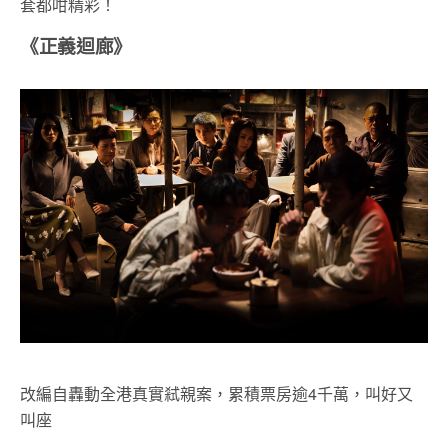
套都咁精彩！
《正義迴廊》
改編自轟動全港真實弒親案，累積票房逾4千萬，叫好又
叫座