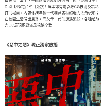
貞等攜手演出，一聽個陣容就知好強勢！連「煲劇女王」
Do姐都喺電台節目激讚！每集都有電影級CG技術及精彩
打鬥場面，內容係講年輕一代埋藏各種超能力逐漸現形；
在校園生活惹出風暴，而父母一代則遭遇追殺，各種超能
力CG展現絕對滿足視聽享受！
《惡中之惡》現正獨家熱播