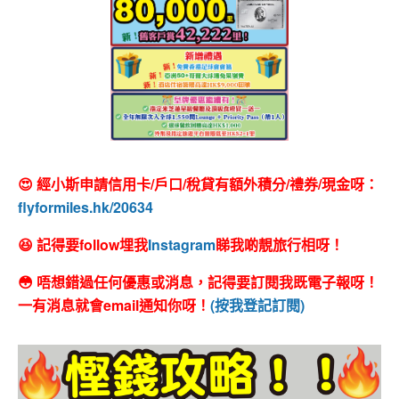
😍 經小斯申請信用卡/戶口/稅貸有額外積分/禮券/現金呀：
flyformiles.hk/20634
😆 記得要follow埋我
Instagram
睇我啲靚旅行相呀！
😳 唔想錯過任何優惠或消息，記得要訂閱我既電子報呀！
一有消息就會email通知你呀！
(按我登記訂閱)