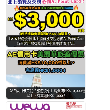
【🔥🔥限時優惠❗北上消費及交稅必備A. Point Card❗
新舊客戶都有獎賞❗經小斯申請渣打A.…
【AE信用卡美麗華旅遊優惠】消費滿HK$10,000或
以上，有高達HK$1,000！