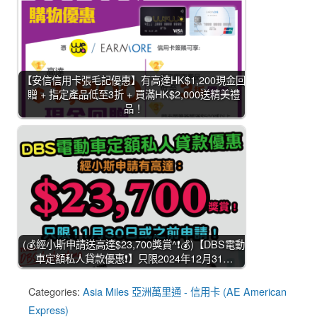
【安信信用卡張毛記優惠】有高達HK$1,200現金回
贈 + 指定產品低至3折 + 買滿HK$2,000送精美禮
品！
(💰經小斯申請送高達$23,700獎賞^❗💰)【DBS電動
車定額私人貸款優惠❗】只限2024年12月31…
Categories:
Asia Miles 亞洲萬里通 - 信用卡 (AE American
Express)