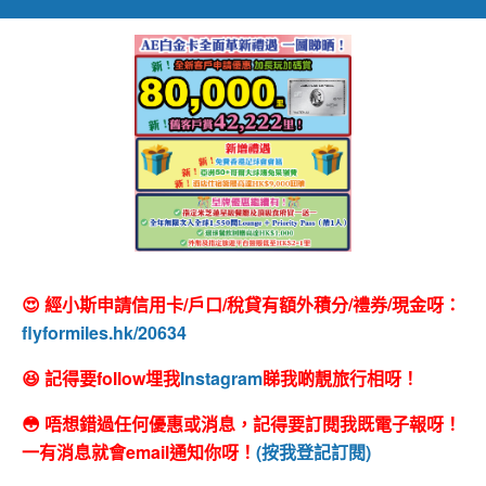
😍 經小斯申請信用卡/戶口/稅貸有額外積分/禮券/現金呀：
flyformiles.hk/20634
😆 記得要follow埋我
Instagram
睇我啲靚旅行相呀！
😳 唔想錯過任何優惠或消息，記得要訂閱我既電子報呀！
一有消息就會email通知你呀！
(按我登記訂閱)