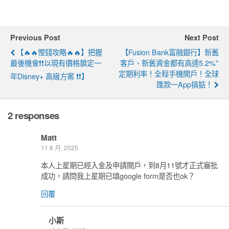
Previous Post
Next Post
【🔥🔥慳錢攻略🔥🔥】把握
【Fusion Bank富融銀行】新舊
最後機會❗❗以現有價格鎖定一
客戶、新舊資金都有高達5.2%*
定期利率！全程手機開戶！全球
年Disney+ 高級方案 ❗❗】
匯款一App搞掂！
2 responses
Matt
11 8 月, 2025
本人上星期已經入金及申請開戶，到8月11號才正式審批
成功，請問我上星期已填google form是否也ok？
回覆
小斯