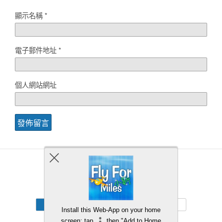
顯示名稱
*
電子郵件地址
*
個人網站網址
Back to top
Mobile
Desktop
Install this Web-App on your home
screen: tap
then "Add to Home