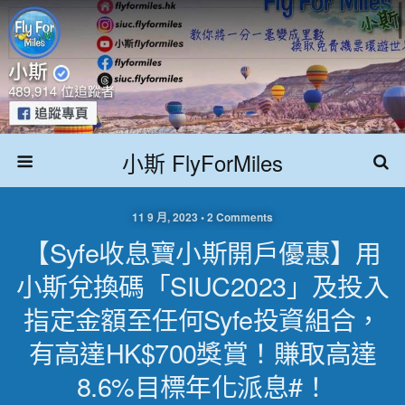
小斯 FlyForMiles
11 9 月, 2023 • 2 Comments
【Syfe收息寶小斯開戶優惠】用
小斯兌換碼「SIUC2023」及投入
指定金額至任何Syfe投資組合，
有高達HK$700獎賞！賺取高達
8.6%目標年化派息#！