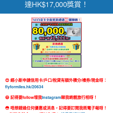
達HK$17,000獎賞！
😍 經小斯申請信用卡/戶口/稅貸有額外積分/禮券/現金呀：
flyformiles.hk/20634
😆 記得要follow埋我
Instagram
睇我啲靚旅行相呀！
😳 唔想錯過任何優惠或消息，記得要訂閱我既電子報呀！