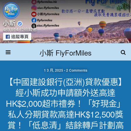
小斯 FlyForMiles
1 3 月, 2025 • 2 Comments
【中國建設銀行(亞洲)貸款優惠】
經小斯成功申請額外送高達
HK$2,000超市禮券！「好現金」
私人分期貸款高達HK$12,500獎
賞！「低息清」結餘轉戶計劃高