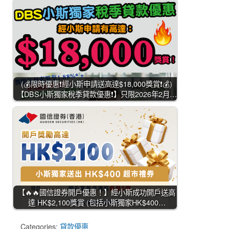
(💰限時優惠❗經小斯申請送高達$18,000獎賞❗💰)
【DBS小斯獨家稅季貸款優惠❗】只限2026年2月…
【🔥🔥國信證券開戶優惠！】經小斯成功開戶送高
達 HK$2,100獎賞 (包括小斯獨家HK$400…
Categories:
貸款優惠