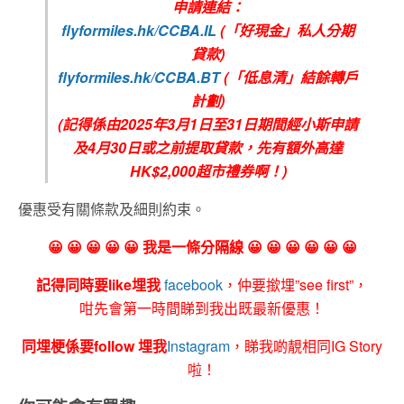
申請連結：
flyformiles.hk/CCBA.IL
(「好現金」私人分期
貸款)
flyformiles.hk/CCBA.BT
(「低息清」結餘轉戶
計劃)
(記得係由2025年3月1日至31日期間經小斯申請
及4月30日或之前提取貸款，先有額外高達
HK$2,000超市禮券啊！)
優惠受有關條款及細則約束。
😀 😀 😀 😀 😀 我是一條分隔線 😀 😀 😀 😀 😀 😀
記得同時要like埋我
facebook
，仲要撳埋”see first”，
咁先會第一時間睇到我出既最新優惠！
同埋梗係要follow 埋我
Instagram
，睇我啲靚相同IG Story
啦！