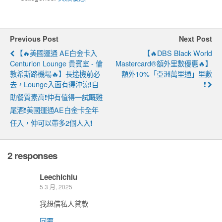
Previous Post
Next Post
【🔥美國運通 AE白金卡入
【🔥DBS Black World
Centurion Lounge 貴賓室 - 倫
Mastercard®額外里數優惠🔥】
敦希斯路機場🔥】長途機前必
額外10%「亞洲萬里通」里數
去，lounge入面有得沖涼❗自
❗
助餐質素高❗仲有值得一試嘅雞
尾酒❗美國運通AE白金卡全年
任入，仲可以帶多2個人入❗
2 responses
Leechichiu
5 3 月, 2025
我想借私人貸款
回覆