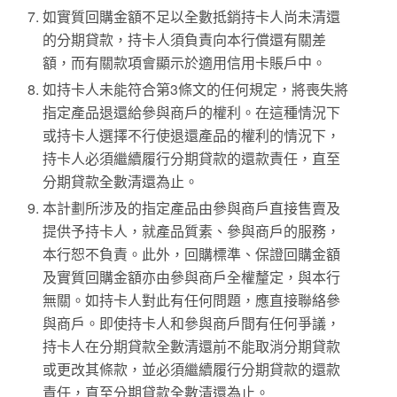
如實質回購金額不足以全數抵銷持卡人尚未清還
的分期貸款，持卡人須負責向本行償還有關差
額，而有關款項會顯示於適用信用卡賬戶中。
如持卡人未能符合第3條文的任何規定，將喪失將
指定產品退還給參與商戶的權利。在這種情況下
或持卡人選擇不行使退還產品的權利的情況下，
持卡人必須繼續履行分期貸款的還款責任，直至
分期貸款全數清還為止。
本計劃所涉及的指定產品由參與商戶直接售賣及
提供予持卡人，就產品質素、參與商戶的服務，
本行恕不負責。此外，回購標準、保證回購金額
及實質回購金額亦由參與商戶全權釐定，與本行
無關。如持卡人對此有任何問題，應直接聯絡參
與商戶。即使持卡人和參與商戶間有任何爭議，
持卡人在分期貸款全數清還前不能取消分期貸款
或更改其條款，並必須繼續履行分期貸款的還款
責任，直至分期貸款全數清還為止。