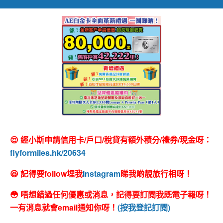
😍 經小斯申請信用卡/戶口/稅貸有額外積分/禮券/現金呀：
flyformiles.hk/20634
😆 記得要follow埋我
Instagram
睇我啲靚旅行相呀！
😳 唔想錯過任何優惠或消息，記得要訂閱我既電子報呀！
一有消息就會email通知你呀！
(按我登記訂閱)