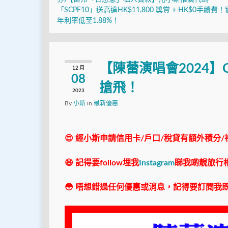
「SCPF10」送高達HK$11,800 獎賞 + HK$0手續費
年利率低至1.88%！
【陳蕾演唱會2024】
12 月
08
搶飛！
2023
By
小斯
in
最新優惠
😍 經小斯申請信用卡/戶口/稅貸有額外積分/
😆 記得要follow埋我
Instagram
睇我啲靚旅行
😳 唔想錯過任何優惠或消息，記得要訂閱我既