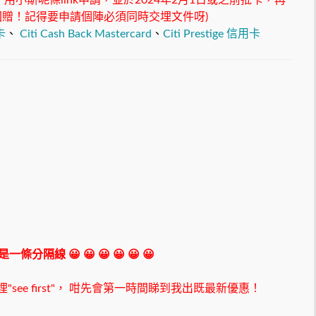
，用小斯呢條link申請，並於2024年2月1日或之前批卡，再
0現金回贈！記得要申請個陣必須同時交埋文件呀)
卡
、
Citi Cash Back Mastercard
、
Citi Prestige 信用卡
 我是一條分隔線 😀 😀 😀 😀 😀 😀
ee first"，
咁先會第一時間睇到我出既最新優惠！