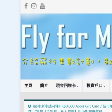
主頁
簡介
現金回贈卡
投資戶口
(經小斯申請可獲HK$3,000 Apple Gift Card / 超
券)【富邦「合您意」私人貸款】用小斯推廣代碼