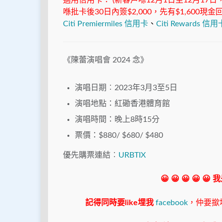
適用信用卡： (新客戶喺12月1日至12月17日
喺批卡後30日內簽$2,000，先有$1,60
Citi Premiermiles 信用卡
、
Citi Rewards 信用
《陳蕾演唱會 2024 念》
演唱日期︰2023年3月3至5日
演唱地點：紅磡香港體育館
演唱時間：晚上8時15分
票價：$880/ $680/ $480
優先購票連結︰
URBTIX
😀 😀 😀 😀 😀
記得同時要like埋我
facebook
，仲要撳埋"s