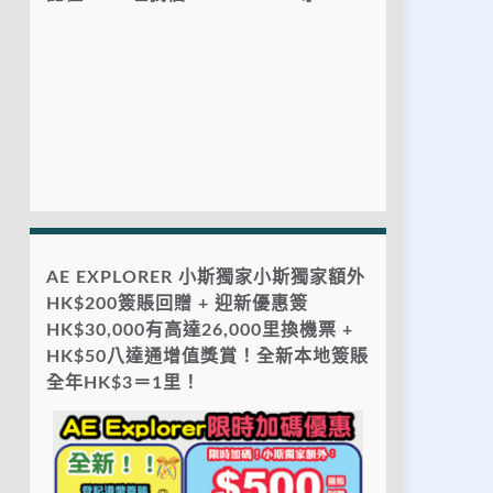
AE EXPLORER 小斯獨家小斯獨家額外
HK$200簽賬回贈 + 迎新優惠簽
HK$30,000有高達26,000里換機票 +
HK$50八達通增值獎賞！全新本地簽賬
全年HK$3＝1里！