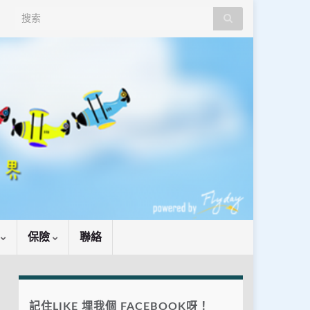
Search for:
識
保險
聯絡
記住LIKE 埋我個 FACEBOOK呀！