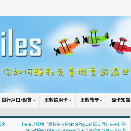
銀行戶口/稅貸
里數信用卡
里數教學
碌卡知
市現金
【🔥🔥八達通「轉數快 x PromptPay二維碼支付」🔥🔥】開
App就掃800萬PromptPay商戶 + 合資格客戶單一消費滿