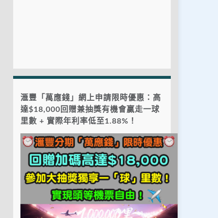
滙豐「萬應錢」網上申請限時優惠：高
達$18,000回贈兼抽獎有機會贏走一球
里數 + 實際年利率低至1.88%！