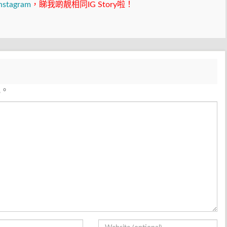
nstagram
，睇我啲靚相同IG Story啦！
見。