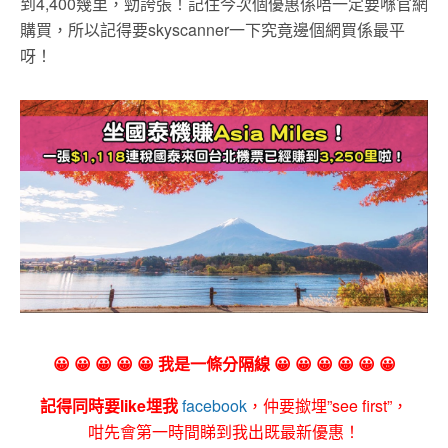
到4,400幾里，勁誇張！記住今次個優惠係唔一定要喺官網
購買，所以記得要skyscanner一下究竟邊個網買係最平
呀！
😀 😀 😀 😀 😀 我是一條分隔線 😀 😀 😀 😀 😀 😀
記得同時要like埋我
facebook
，仲要撳埋”see first”，
咁先會第一時間睇到我出既最新優惠！