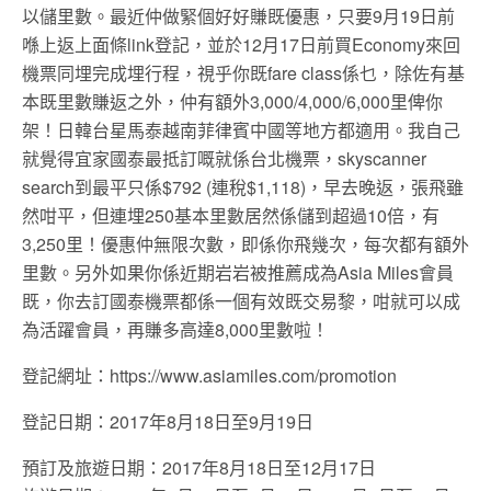
以儲里數。最近仲做緊個好好賺既優惠，只要9月19日前
喺上返上面條link登記，並於12月17日前買Economy來回
機票同埋完成埋行程，視乎你既fare class係乜，除佐有基
本既里數賺返之外，仲有額外3,000/4,000/6,000里俾你
架！日韓台星馬泰越南菲律賓中國等地方都適用。我自己
就覺得宜家國泰最抵訂嘅就係台北機票，skyscanner
search到最平只係$792 (連稅$1,118)，早去晚返，張飛雖
然咁平，但連埋250基本里數居然係儲到超過10倍，有
3,250里！優惠仲無限次數，即係你飛幾次，每次都有額外
里數。另外如果你係近期岩岩被推薦成為Asia Miles會員
既，你去訂國泰機票都係一個有效既交易黎，咁就可以成
為活
躍會員，再賺多高達8,000里數啦！
登記網址：https://www.asiamiles.com/promotion
登記日期：2017年8月18日至9月19日
預訂及旅遊日期：2017年8月18日至12月17日