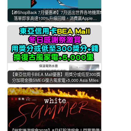
【🎁ShopBack 7月優惠🎁】7月送出世界各地機票❗
落單即享高達100%升級回贈，消費贏Apple…
【東亞信用卡BEA Mall優惠】用獎分或低至300獎
分加現金換SMEG復古風家電+5,000 Asia Miles
【林家謙演唱會2025】8月紅館演唱會！門票票價/