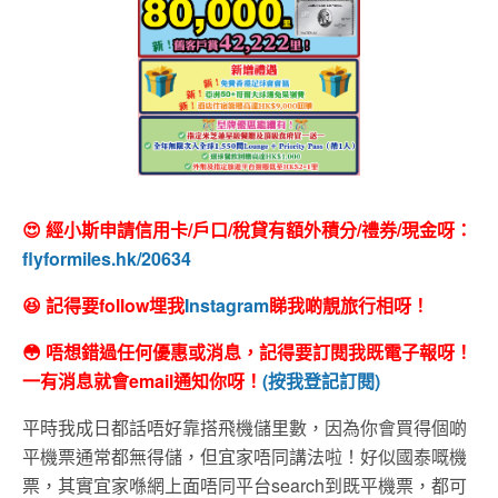
😍 經小斯申請信用卡/戶口/稅貸有額外積分/禮券/現金呀：
flyformiles.hk/20634
😆 記得要follow埋我
Instagram
睇我啲靚旅行相呀！
😳 唔想錯過任何優惠或消息，記得要訂閱我既電子報呀！
一有消息就會email通知你呀！
(按我登記訂閱)
平時我成日都話唔好靠搭飛機儲里數，因為你會買得個啲
平機票通常都無得儲，但宜家唔同講法啦！好似國泰嘅機
票，其實宜家喺網上面唔同平台search到既平機票，都可