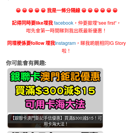
😀 😀 😀 😀 😀 我是一條分隔線 😀 😀 😀 😀 😀 😀
記得同時要like埋我
facebook
，仲要撳埋”see first”，
咁先會第一時間睇到我出既最新優惠！
同埋梗係要follow 埋我
Instagram
，睇我啲靚相同IG Story
啦！
你可能會有興趣:
【銀聯卡澳門鉅記手信優惠】買滿$300減$15！可
用卡海大法！