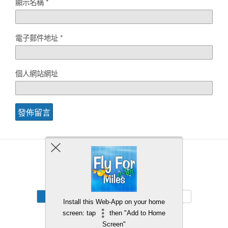
顯示名稱
*
電子郵件地址
*
個人網站網址
Back to top
Mobile
Desktop
Install this Web-App on your home
screen: tap
then "Add to Home
Screen"