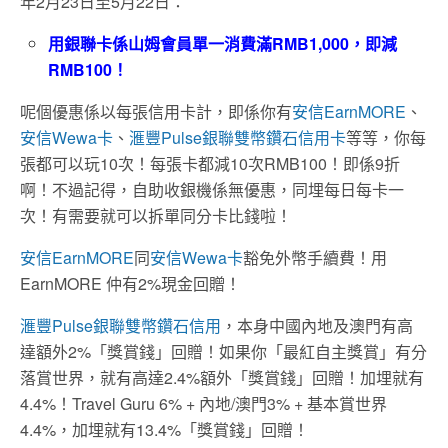
年2月23日至5月22日：
用銀聯卡係山姆會員單一消費滿RMB1,000，即減
RMB100！
呢個優惠係以每張信用卡計，即係你有
安信EarnMORE
、
安信Wewa卡
、
滙豐Pulse銀聯雙幣鑽石信用卡
等等，你每
張都可以玩10次！每張卡都減10次RMB100！即係9折
啊！不過記得，自助收銀機係無優惠，同埋每日每卡一
次！有需要就可以拆單同分卡比錢啦！
安信
EarnMORE
同
安信
Wewa
卡
豁
免
外幣手續費！用
EarnMORE
仲有
2%
現金回贈
！
滙豐Pulse銀聯雙幣鑽石信用
，本身中國內地及澳門有高
達額外2%「獎賞錢」回贈！如果你「最紅自主獎賞」有分
落賞世界，就有高達2.4%額外「獎賞錢」回贈！加埋就有
4.4%！Travel Guru 6% + 內地/澳門3% + 基本賞世界
4.4%，加埋就有13.4%「獎賞錢」回贈！