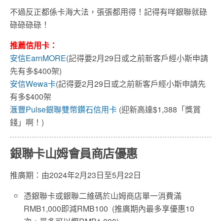
不過反正都係卡海大法，張張都用得！記得有咩銀聯就碌
碌碌碌碌！
推薦信用卡：
安信EarnMORE
(記得要2月29日或之前新客戶經小斯申請
先有多$400架)
安信Wewa卡
(記得要2月29日或之前新客戶經小斯申請先
有多$400架
滙豐Pulse銀聯雙幣鑽石信用卡
(迎新高達$1,388「獎賞
錢」啊！)
銀聯卡山姆會員商店優惠
推廣期：由2024年2月23日至5月22日
憑銀聯卡或銀聯二維碼
於
山姆商店單一消費滿
RMB1,000
即減
RMB100 (
推廣期內最多享優惠
10