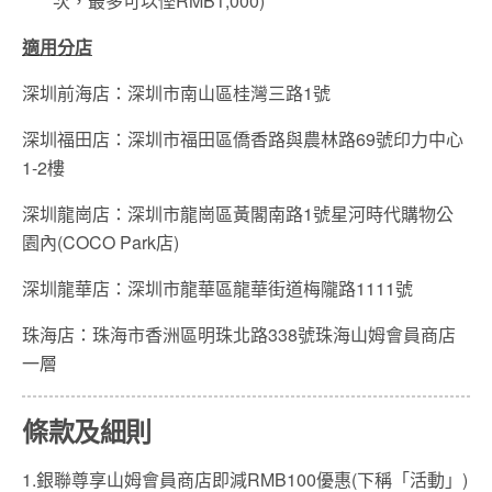
次，最多可以慳
RMB1,000)
適用分店
深圳前海店：深圳市南山區桂灣三路1號
深圳福田店：深圳市福田區僑香路與農林路69號印力中心
1-2樓
深圳龍崗店：深圳市龍崗區黃閣南路1號星河時代購物公
園內(COCO Park店)
深圳龍華店：深圳市龍華區龍華街道梅隴路1111號
珠海店：珠海市香洲區明珠北路338號珠海山姆會員商店
一層
條款及細則
1.銀聯尊享山姆會員商店即減RMB100優惠(下稱「活動」)