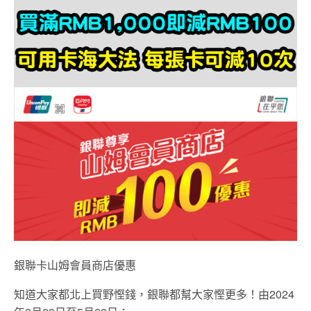
銀聯卡山姆會員商店優惠
知道大家都北上買野慳錢，銀聯都幫大家慳更多！由2024