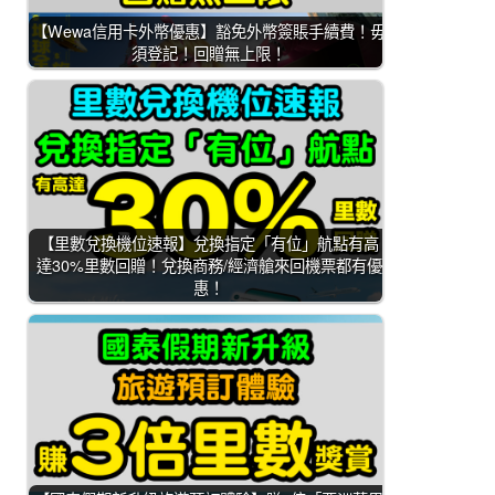
【Wewa信用卡外幣優惠】豁免外幣簽賬手續費！毋
須登記！回贈無上限！
【里數兌換機位速報】兌換指定「有位」航點有高
達30%里數回贈！兌換商務/經濟艙來回機票都有優
惠！