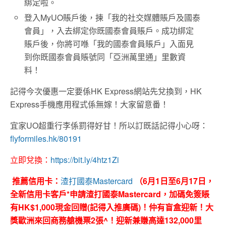
綁定啦。
登入MyUO賬戶後，揀「我的社交媒體賬戶及國泰
會員」，入去綁定你既國泰會員賬戶。成功綁定
賬戶後，你將可喺「我的國泰會員賬戶」入面見
到你既國泰會員賬號同「亞洲萬里通」里數資
料！
記得今次優惠一定要係HK Express網站先兌換到，HK
Express手機應用程式係無嫁！大家留意番！
宜家UO超重行李係罰得好甘！所以訂既話記得小心呀：
flyformiles.hk/80191
立即兌換：
https://bit.ly/4htz1Zi
推薦信用卡：
渣打國泰Mastercard
（6月1日至6月17日，
全新信用卡客戶*申請渣打國泰Mastercard，加碼免簽賬
有HK$1,000現金回贈(記得入推廣碼)！仲有盲盒迎新！大
獎歐洲來回商務艙機票2張^！迎新兼賺高達132,000里