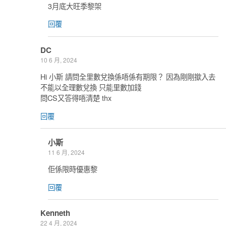
3月底大旺季黎架
回覆
DC
10 6 月, 2024
Hi 小斯 請問全里數兌換係唔係有期限？ 因為剛剛撳入去
不能以全理數兌換 只能里數加錢
問CS又答得唔清楚 thx
回覆
小斯
11 6 月, 2024
佢係限時優惠黎
回覆
Kenneth
22 4 月, 2024