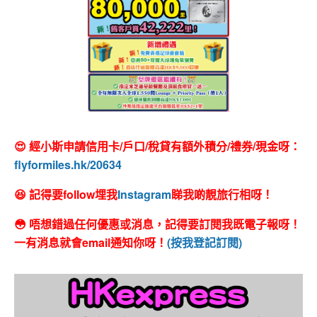
😍 經小斯申請信用卡/戶口/稅貸有額外積分/禮券/現金呀：
flyformiles.hk/20634
😆 記得要follow埋我
Instagram
睇我啲靚旅行相呀！
😳 唔想錯過任何優惠或消息，記得要訂閱我既電子報呀！
一有消息就會email通知你呀！
(按我登記訂閱)