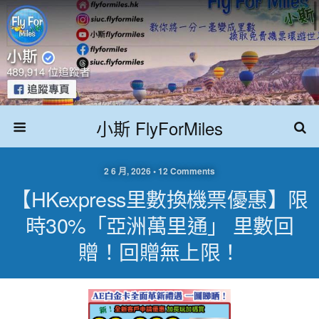
小斯 FlyForMiles
2 6 月, 2026 • 12 Comments
【HKexpress里數換機票優惠】限
時30%「亞洲萬里通」 里數回
贈！回贈無上限！