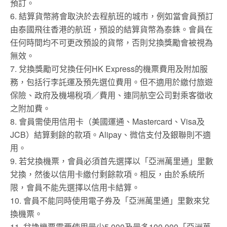
預訂。
6. 結算貨幣將會取決於去程航班的城市，例如當會員預訂
由泰國飛往香港的航班，預設的結算貨幣為泰銖。會員在
任何時間均不可更改預設的貨幣，否則兌換獎勵會被視為
無效。
7. 兌換獎勵可兌換任何HK Express的機票費用及附加服
務，包括行李託運及預先選位費用。但不適用於繳付旅遊
保險、政府及機場稅項／費用、連同航空公司對乘客徵收
之附加費。
8. 會員需使用信用卡（美國運通、Mastercard、Visa及
JCB）結算剩餘的款項。Alipay、微信支付及銀聯則不適
用。
9. 若兌換機票，會員必須首先選擇以「亞洲萬里通」里數
兌換，然後以信用卡繳付剩餘款項。相反，由於系統所
限，會員不能先選擇以信用卡結算。
10. 會員不能同時使用電子券及「亞洲萬里通」里數來兌
換機票。
11. 兌換機票需要使用最少5,000及最多100,000「亞洲萬