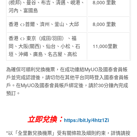
(梳邦)、曼谷、布吉、清邁、峴港、
8,000 里數
河內、富國島
香港 <>首爾、濟州、釜山、大邱
8,000 里數
香港 <> 東京（成田/羽田）、福
岡、大阪(關西)、仙台、小松、石
11,000里數
垣、沖繩、廣島、名古屋、高松
為確保可順利兌換機票，在成功連結MyUO及國泰會員帳
戶並完成認證後，請切勿在其他平台同時登入國泰會員帳
戶。在MyUO及國泰會員帳戶綁定後，請於30分鐘內完成
預訂。
立即兌換：
https://bit.ly/4htz1Zi
*以「全里數兌換機票」受有關條款及細則約束，詳情請按