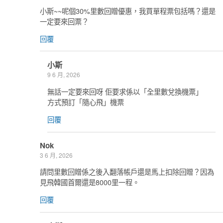
小斯~~呢個30%里數回贈優惠，我買單程票包括嗎？還是
一定要來回票？
回覆
小斯
9 6 月, 2026
無話一定要來回呀 佢要求係以「全里數兌換機票」
方式預訂「隨心飛」機票
回覆
Nok
3 6 月, 2026
請問里數回贈係之後入翻落帳戶還是馬上扣除回贈？因為
見飛韓國首爾還是8000里一程。
回覆