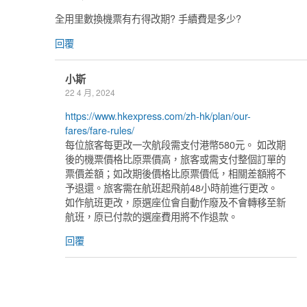
全用里數換機票有冇得改期? 手續費是多少?
回覆
小斯
22 4 月, 2024
https://www.hkexpress.com/zh-hk/plan/our-
fares/fare-rules/
每位旅客每更改一次航段需支付港幣580元。 如改期
後的機票價格比原票價高，旅客或需支付整個訂單的
票價差額；如改期後價格比原票價低，相關差額將不
予退還。旅客需在航班起飛前48小時前進行更改。
如作航班更改，原選座位會自動作廢及不會轉移至新
航班，原已付款的選座費用將不作退款。
回覆