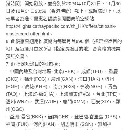
港時間）開始發放，並分別於2024年10月31日、11月30
日及12月31日23:59（香港時間）截止，或額滿即止，以
較早者為准。優惠名額請參閲國泰航空網站
https://flights.cathaypacific.com/zh_HK/offers/citibank-
mastercard-offer.html。
6. 此優惠只適用推廣期內每曆月首690 個（指定短途目的
地）及每曆月首200個（指定長途目的地）合資格的機票
預訂交易。
7. (i) 指定短途目的地包括 :
– 中國內地及台灣地區: 北京(PEK)， 成都(TFU)， 重慶
(CKG)， 福州(FOC)，廣州(CAN)，海口(HAK)，杭州
(HGH) ，高雄(KHH)， 南京(NKG)，寧波(NGB) ，青島
(TAO)， 上海虹橋(SHA)，上海浦東(PVG) ，台北(TPE)，
溫州(WNZ)， 武漢(WUH)，廈門(XMN)， 西安(XIY)，鄭
州(CGO)
– 亞洲: 曼谷(BKK)，宿霧(CEB)，登巴薩/峇里島 (DPS)，
福岡 (FUK)，河內(HAN)，胡志明市 (SGN)，雅加達