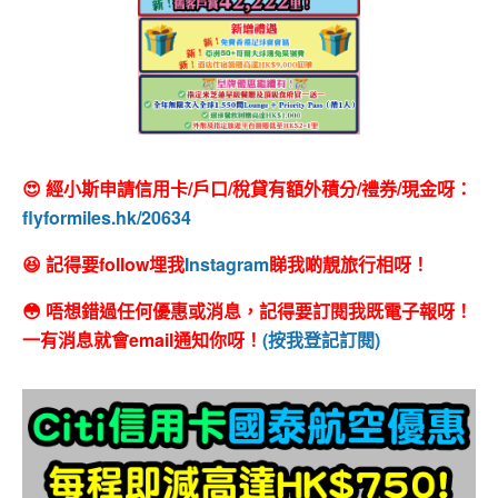
😍 經小斯申請信用卡/戶口/稅貸有額外積分/禮券/現金呀：
flyformiles.hk/20634
😆 記得要follow埋我
Instagram
睇我啲靚旅行相呀！
😳 唔想錯過任何優惠或消息，記得要訂閱我既電子報呀！
一有消息就會email通知你呀！
(按我登記訂閱)