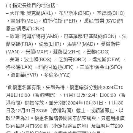
(ii) 指定長途目的地包括 :
– 大洋洲: 奧克蘭(AKL)， 布里斯本(BNE)， 基督城(CHC)
，墨爾本(MEL)，珀斯/伯斯 (PER) ， 悉尼/雪梨 (SYD)開
恩茲/凱恩斯(CNS)
– 歐洲: 阿姆斯特丹(AMS)，巴塞羅那/巴塞隆納(BCN) ，法
蘭克福(FRA)， 倫敦(LHR)， 馬德里(MAD)， 曼徹斯特
(MAN)， 米蘭(MXP)，蘇黎世(ZRH) ，巴黎(CDG)
– 美洲：波士頓(BOS) ， 芝加哥(ORD) ，達拉斯(DFW) ，
洛杉磯(LAX) ，紐約甘迺迪(JFK) ，三藩市/舊金山(SFO)
，溫哥華(YVR) ，多倫多(YYZ)
*此優惠名額有限，先到先得，優惠編號分別由2024年10
月2日10:00（香港時間）、11月1日及12月1 日00:00（香
港時間）開始發放，並分別於2024年10月31日、11月30
日及12月31日23:59（香港時間）截止，或額滿即止，以
較早者為准。優惠名額請參閲國泰航空網頁。只適用推廣
期內每曆月首690 個（指定短途目的地）及每曆月首200