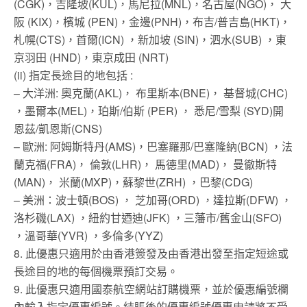
(CGK)，吉隆坡(KUL)，馬尼拉(MNL)，名古屋(NGO)， 大
阪 (KIX)，檳城 (PEN)，金邊(PNH)，布吉/普吉島(HKT)，
札幌(CTS)，首爾(ICN) ，新加坡 (SIN)，泗水(SUB) ，東
京羽田 (HND)，東京成田 (NRT)
(ii) 指定長途目的地包括 :
– 大洋洲: 奧克蘭(AKL)， 布里斯本(BNE)， 基督城(CHC)
，墨爾本(MEL)，珀斯/伯斯 (PER) ， 悉尼/雪梨 (SYD)開
恩茲/凱恩斯(CNS)
– 歐洲: 阿姆斯特丹(AMS)，巴塞羅那/巴塞隆納(BCN) ，法
蘭克福(FRA)， 倫敦(LHR)， 馬德里(MAD)， 曼徹斯特
(MAN)， 米蘭(MXP)，蘇黎世(ZRH) ，巴黎(CDG)
– 美洲：波士頓(BOS) ， 芝加哥(ORD) ，達拉斯(DFW) ，
洛杉磯(LAX) ，紐約甘迺迪(JFK) ，三藩市/舊金山(SFO)
，溫哥華(YVR) ，多倫多(YYZ)
8. 此優惠只適用於由香港簽發及由香港出發至指定短途或
長途目的地的每個機票預訂交易。
9. 此優惠只適用國泰航空網站訂購機票，並於優惠編號欄
內輸入指定優惠編號。結賬後的優惠編號優惠申請將不受