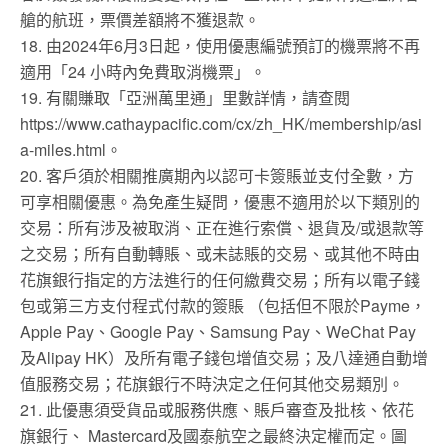
艙的航班，票價差額將不獲退款。
18. 由2024年6月3日起，使用優惠編號預訂的機票將不再
適用「24 小時內免費取消機票」。
19. 有關賺取「亞洲萬里通」里數詳情，請查閱
https://www.cathaypacific.com/cx/zh_HK/membership/asi
a-miles.html。
20. 客戶須於相關推廣期內以認可卡簽賬並支付全數，方
可享相關優惠。為免產生疑問，優惠不適用於以下類別的
交易：所有涉及被取消、正在進行索償、退貨及/或退款等
之交易；所有自動轉賬、或未誌賬的交易、或其他不時由
花旗銀行指定的方法進行的任何繳費交易；所有以電子錢
包或第三方支付程式付款的簽賬 （包括但不限於Payme，
Apple Pay、Google Pay、Samsung Pay、WeChat Pay
及Alipay HK）及所有電子錢包增值交易；及八達通自動增
值服務交易；花旗銀行不時決定之任何其他交易類別。
21. 此優惠須受貨品或服務供應、賬戶審查及批核、依花
旗銀行、 Mastercard及國泰航空之最終決定權而定。圖