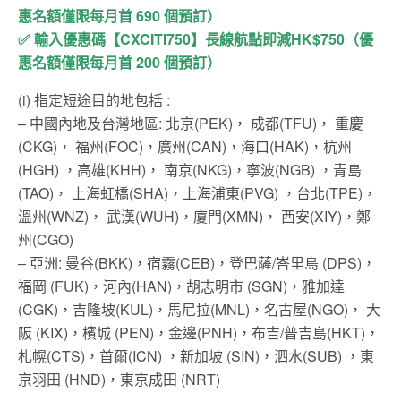
惠名額僅限每月首 690 個預訂）
✅ 輸入優惠碼【CXCITI750】長線航點即減HK$750（優
惠名額僅限每月首 200 個預訂）
(i) 指定短途目的地包括 :
– 中國內地及台灣地區: 北京(PEK)， 成都(TFU)， 重慶
(CKG)， 福州(FOC)，廣州(CAN)，海口(HAK)，杭州
(HGH) ，高雄(KHH)， 南京(NKG)，寧波(NGB) ，青島
(TAO)， 上海虹橋(SHA)，上海浦東(PVG) ，台北(TPE)，
溫州(WNZ)， 武漢(WUH)，廈門(XMN)， 西安(XIY)，鄭
州(CGO)
– 亞洲: 曼谷(BKK)，宿霧(CEB)，登巴薩/峇里島 (DPS)，
福岡 (FUK)，河內(HAN)，胡志明市 (SGN)，雅加達
(CGK)，吉隆坡(KUL)，馬尼拉(MNL)，名古屋(NGO)， 大
阪 (KIX)，檳城 (PEN)，金邊(PNH)，布吉/普吉島(HKT)，
札幌(CTS)，首爾(ICN) ，新加坡 (SIN)，泗水(SUB) ，東
京羽田 (HND)，東京成田 (NRT)