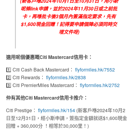
(新客戶喺2024年10月1日至10月31日，用小斯
呢條link申請，並於2024年11月30日或之前批
卡，再喺批卡後3個月內簽滿指定要求，先有
$1,600現金回贈！記得要申請個陣必須同時交
埋文件呀)
適用呢個優惠嘅Citi Mastercard信用卡：
1️⃣
Citi Cash Back Mastercard：
flyformiles.hk/7552
2️⃣
Citi Rewards：
flyformiles.hk/2838
3️⃣
Citi PremierMiles Mastercard：
flyformiles.hk/2752
仲有其他Citi Mastercard信用卡推介：
Citi Prestige：
flyformiles.hk/154
(
新客戶喺
2024
年
10
月
2
日至
12
月
31
日，經小斯申請，簽指定金額就送
$1,600
現金
回贈
+ 360,000
分
！相等於
30,000
里！
)