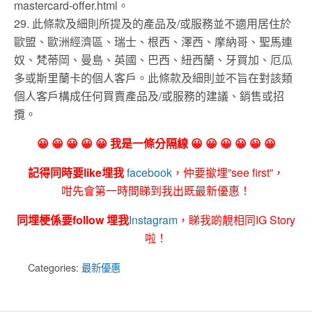
mastercard-offer.html。
29. 此條款及細則所提及的產品及/或服務並不適用居住於
歐盟、歐洲經濟區、瑞士、根西、澤西、摩納哥、聖馬連
奴、梵蒂岡、曼島、英國、巴西、紐西蘭、牙買加、厄瓜
多或斯里蘭卡的個人客戶。此條款及細則並不旨在對該類
個人客戶構成任何買賣產品及/或服務的建議、銷售或招
攬。
😀 😀 😀 😀 😀 我是一條分隔線 😀 😀 😀 😀 😀 😀
記得同時要like埋我
facebook
，仲要撳埋”see first”，
咁先會第一時間睇到我出既最新優惠！
同埋梗係要follow 埋我
Instagram
，睇我啲靚相同IG Story
啦！
Categories:
最新優惠