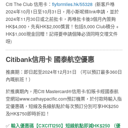
Citi The Club 信用卡：
flyformiles.hk/55328
(
新客戶喺
2024
年10月1日至10月31日
，用小斯呢條
link
申請，並於
2024
年
11
月30
日或之前批卡，再喺批卡後
3
個月內簽夠
HK$4,000
，先有
HK$2,000
獎賞！包括
5,000 Club
積分
+
HK$1,000
現金回贈！記得要申請個陣必須同時交埋文件
呀
)
Citibank信用卡 國泰航空優惠
推廣期：即日起至2024年12月31日 （可以預訂最多360日
內嘅航班！）
於推廣期內，用Citi Mastercard®信用卡/扣賬卡經國泰航
空網站www.cathaypacific.com預訂機票，於付款時輸入指
定優惠碼，短線及長線航點於每次預訂分別可享HK$250
及HK$750即時折扣！
✅
輸入優惠碼【CXCITI250】短線航點即減HK$250 （優