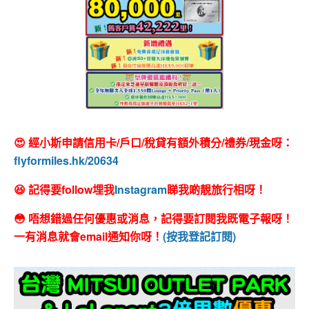
😍 經小斯申請信用卡/戶口/稅貸有額外積分/禮券/現金呀：
flyformiles.hk/20634
😆 記得要follow埋我
Instagram
睇我啲靚旅行相呀！
😳 唔想錯過任何優惠或消息，記得要訂閱我既電子報呀！
一有消息就會email通知你呀！
(按我登記訂閱)