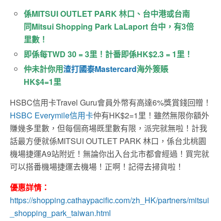
係MITSUI OUTLET PARK 林口、台中港或台南
同Mitsui Shopping Park LaLaport 台中，有3倍
里數！
即係每TWD 30 = 3里！計番即係HK$2.3 = 1里！
仲未計你用
渣打國泰Mastercard
海外簽賬
HK$4=1里
HSBC信用卡Travel Guru會員外幣有高達6%獎賞錢回贈！
HSBC Everymile信用卡
仲有HK$2=1里！雖然無限你額外
賺幾多里數，但每個商場既里數有限，派完就無啦！計我
話最方便就係MITSUI OUTLET PARK 林口，係台北桃園
機場捷運A9站附近！無論你出入台北市都會經過！買完就
可以搭番機場捷運去機場！正啊！記得去掃貨啦！
優惠詳情：
https://shopping.cathaypacific.com/zh_HK/partners/mitsui
_shopping_park_taiwan.html