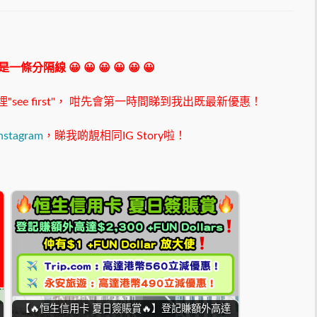
 我是一條分隔線 😀 😀 😀 😀 😀 😀
ee first"，
咁先會第一時間睇到我出既最新優惠！
nstagram
，睇我啲靚相同IG Story啦！
【🔥恒生信用卡 夏日簽賬賞🔥】登記賺額外高達