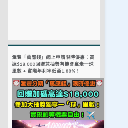
滙豐「萬應錢」網上申請限時優惠：高
達$18,000回贈兼抽獎有機會贏走一球
里數 + 實際年利率低至1.88%！