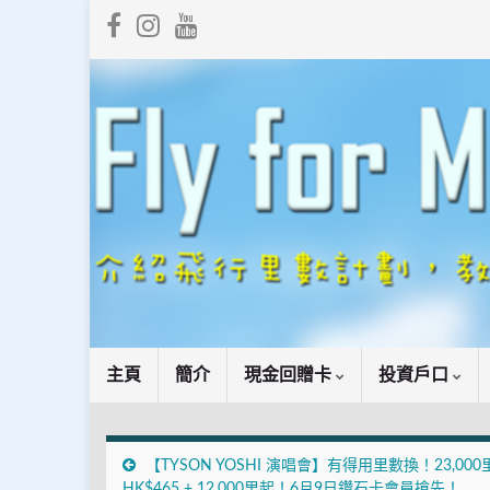
主頁
簡介
現金回贈卡
投資戶口
【TYSON YOSHI 演唱會】有得用里數換！23,000
HK$465 + 12,000里起！6月9日鑽石卡會員搶先！