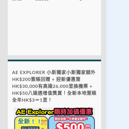
AE EXPLORER 小斯獨家小斯獨家額外
HK$200簽賬回贈 + 迎新優惠簽
HK$30,000有高達26,000里換機票 +
HK$50八達通增值獎賞！全新本地簽賬
全年HK$3＝1里！