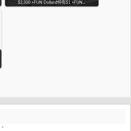
$2,300 +FUN Dollars❗仲有$1 +FUN…
見。