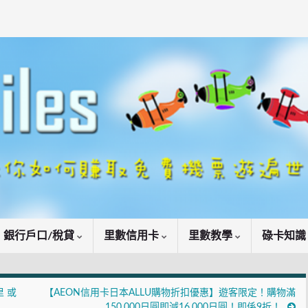
銀行戶口/稅貸
里數信用卡
里數教學
碌卡知
里 或
【AEON信用卡日本ALLU購物折扣優惠】遊客限定！購物滿
150,000日圓即減16,000日圓！即係9折！