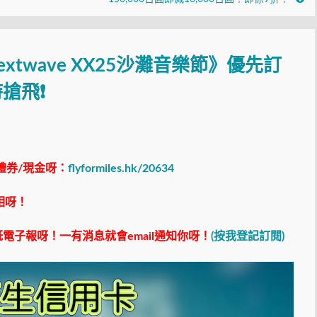
xtwave XX25沙灘音樂節》優先訂
時搶飛❗
禮券/現金呀：
flyformiles.hk/20634
相呀！
電子報呀！一有消息就會email通知你呀！
(按我登記訂閱)