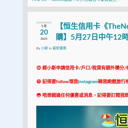
【恒生信用卡《TheNe
5 月
20
購】5月27日中午12
2025
By
小斯
in
最新優惠
😍 經小斯申請信用卡/戶口/稅貸有額外積分/
😆 記得要follow埋我
Instagram
睇我啲靚旅行
😳 唔想錯過任何優惠或消息，記得要訂閱我既