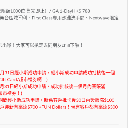
(每天限額1000位 售完即止）/ GA 1-DayHK$ 788
ss 較近舞台區域利、First Class專用沙灘洗手間、Nextwave限定
出嚟！大家可以搶定去同朋友chill下啦！
日至5月31日經小斯成功申請，經小斯成功申請成功批核後一個
ft Card/超市禮券啊！)
至5月31日經小斯成功申請，成功批核後一個月內簽賬滿
 / 超市禮券！)
1日期間經小斯成功申請，新舊客戶批卡後30日內簽賬滿$100
！新客戶迎新有高達$700 +FUN Dollars！現有客戶都有高達$300