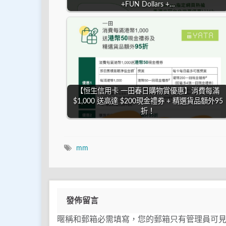
+FUN Dollars +…
【恒生信用卡 一田春日購物賞優惠】消費每滿
$1,000 送高達 $200現金禮券 + 精選貨品額外95
折！
mm
發佈留言
暱稱和郵箱必需填寫，您的郵箱只有管理員可