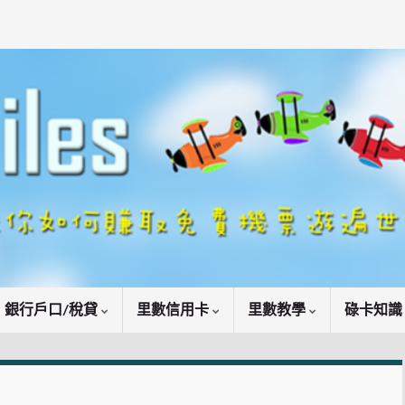
銀行戶口/稅貸
里數信用卡
里數教學
碌卡知