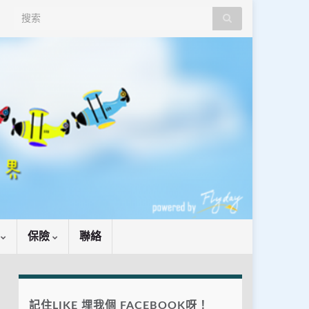
Search for:
識
保險
聯絡
記住LIKE 埋我個 FACEBOOK呀！