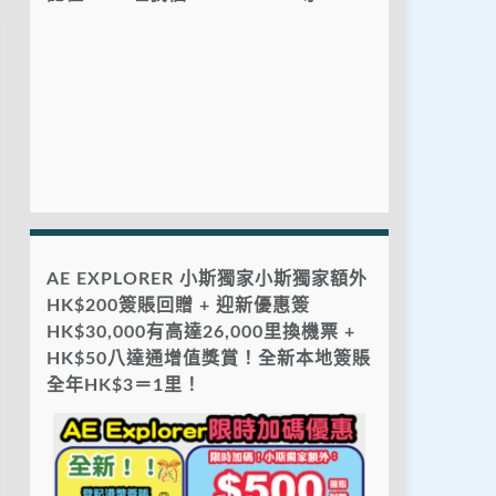
AE EXPLORER 小斯獨家小斯獨家額外
HK$200簽賬回贈 + 迎新優惠簽
HK$30,000有高達26,000里換機票 +
HK$50八達通增值獎賞！全新本地簽賬
全年HK$3＝1里！