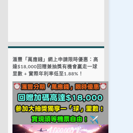
滙豐「萬應錢」網上申請限時優惠：高
達$18,000回贈兼抽獎有機會贏走一球
里數 + 實際年利率低至1.88%！