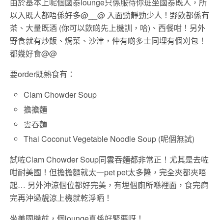
由於基本上呢個國泰lounge只係服待你班坐國泰既人，所
以入既人都唔係好多@__@ 入面勁靜勁少人！野飲都係有
茶、大量既酒 (你可以飲啲先上機訓，哈)、西餐咁！另外
野食就有炒飯、焗菜、沙津，仲有啲多士同埋有個刈包！
都幾好食@@
要order既熱食有：
Clam Chowder Soup
擔擔麵
雲吞麵
Thai Coconut Vegetable Noodle Soup (呢個無試)
試咗Clam Chowder Soup同雲吞麵都非常正！尤其是去咗
咁耐美國！但擔擔麵就太一pet pet太多醬，完全夾都夾唔
起… 另外沖涼個位都好完美，有埋個廁所喺裡面，食完痾
完再沖過靚涼上機就乾淨晒！
坐美國機前，個lounge真係好緊要呀！