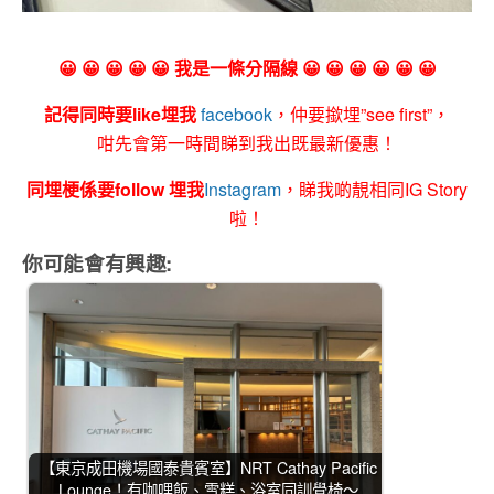
😀 😀 😀 😀 😀 我是一條分隔線 😀 😀 😀 😀 😀 😀
記得同時要like埋我
facebook
，仲要撳埋”see first”，
咁先會第一時間睇到我出既最新優惠！
同埋梗係要follow 埋我
Instagram
，睇我啲靚相同IG Story
啦！
你可能會有興趣:
【東京成田機場國泰貴賓室】NRT Cathay Pacific
Lounge！有咖哩飯、雪糕、浴室同訓覺椅～