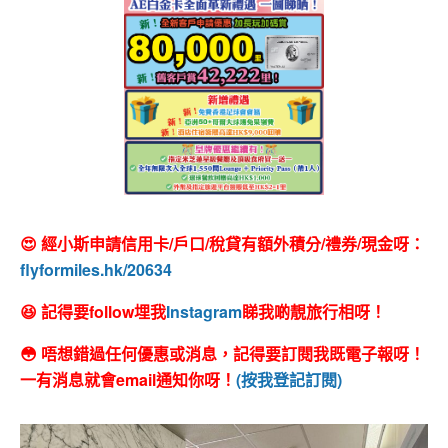
😍 經小斯申請信用卡/戶口/稅貸有額外積分/禮券/現金呀：
flyformiles.hk/20634
😆 記得要follow埋我
Instagram
睇我啲靚旅行相呀！
😳 唔想錯過任何優惠或消息，記得要訂閱我既電子報呀！
一有消息就會email通知你呀！
(按我登記訂閱)