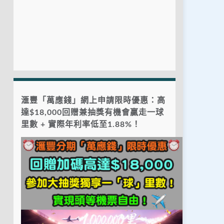
滙豐「萬應錢」網上申請限時優惠：高
達$18,000回贈兼抽獎有機會贏走一球
里數 + 實際年利率低至1.88%！