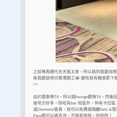
之前喺馬爾代夫天氣太差，所以搞到我要改晒
係我都返唔切香港開工😭 變咗就有機會影下新
==
由於國泰喺T4，所以個lounge都喺T4，然
後地方好多，除咗有bar 枱區外，仲有卡位區，再
或Diamond會員，就可以免費過隔離Sats &環
Pass都可以過去沖，不過有排排，哈哈哈！