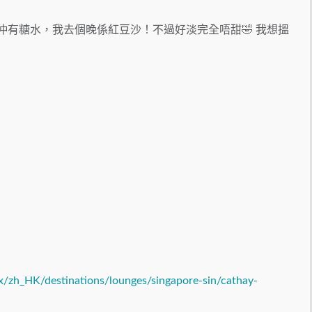
住仲有糖水，我去個晚係紅豆沙！不過好淡完全唔甜🤣 我想搵
x/zh_HK/destinations/lounges/singapore-sin/cathay-