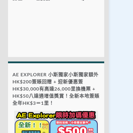
AE EXPLORER 小斯獨家小斯獨家額外
HK$200簽賬回贈 + 迎新優惠簽
HK$30,000有高達26,000里換機票 +
HK$50八達通增值獎賞！全新本地簽賬
全年HK$3＝1里！