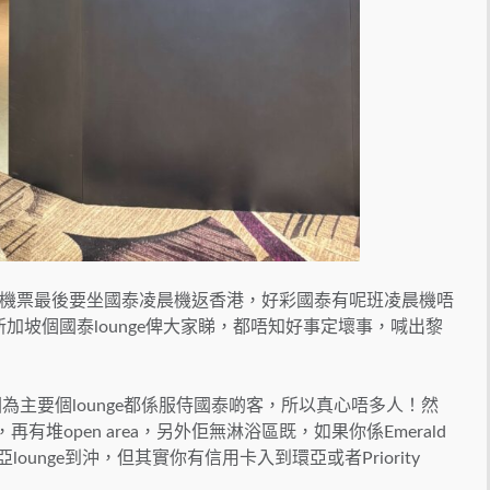
機票最後要坐國泰凌晨機返香港，好彩國泰有呢班凌晨機唔
加坡個國泰lounge俾大家睇，都唔知好事定壞事，喊出黎
後因為主要個lounge都係服侍國泰啲客，所以真心唔多人！然
有堆open area，另外佢無淋浴區既，如果你係Emerald
亞lounge到沖，但其實你有信用卡入到環亞或者Priority