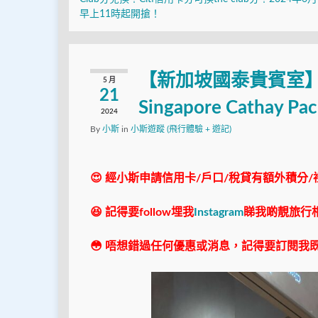
早上11時起開搶！
【新加坡國泰貴賓室
5 月
21
Singapore Cathay Pa
2024
By
小斯
in
小斯遊蹤 (飛行體驗 + 遊記)
😍 經小斯申請信用卡/戶口/稅貸有額外積分/
😆 記得要follow埋我
Instagram
睇我啲靚旅行
😳 唔想錯過任何優惠或消息，記得要訂閱我既