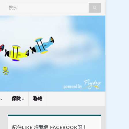
Search for:
識
保險
聯絡
記住LIKE 埋我個 FACEBOOK呀！