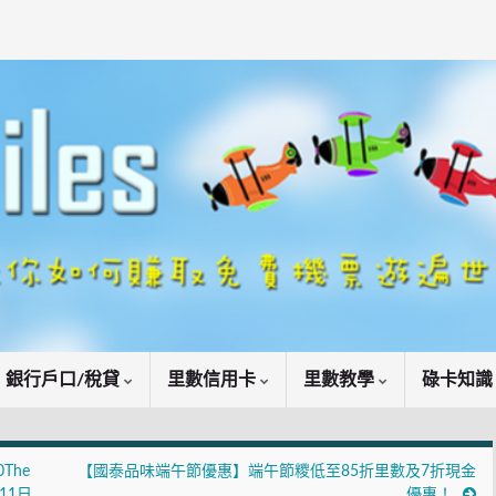
銀行戶口/稅貸
里數信用卡
里數教學
碌卡知
The
【國泰品味端午節優惠】端午節糭低至85折里數及7折現金
月11日
優惠！