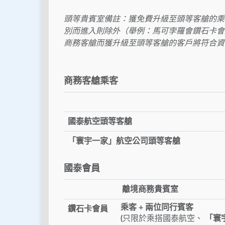
頭等貴賓室備註：獲免費升級至頭等客艙的乘
別而進入則除外（舉例：馬可孛羅會鑽石卡會
商務客艙而獲升級至頭等客艙的客戶將符合資
商務客艙乘客
國泰航空頭等客艙
「寰宇一家」航空公司頭等客艙
國泰會員
離境商務貴賓室
乘客 + 兩位同行賓客
鑽石卡會員
(
只限於乘搭國泰航空、
「寰