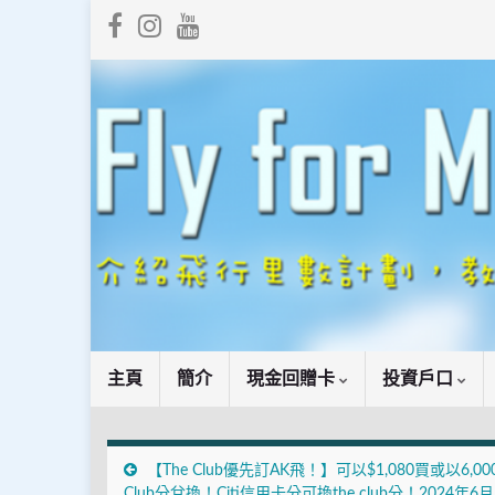
主頁
簡介
現金回贈卡
投資戶口
【The Club優先訂AK飛！】可以$1,080買或以6,000
Club分兌換！Citi信用卡分可換the club分！2024年6