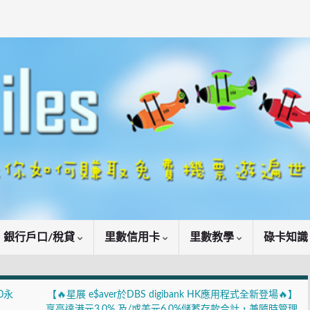
銀行戶口/稅貸
里數信用卡
里數教學
碌卡知
0永
【🔥星展 e$aver於DBS digibank HK應用程式全新登場🔥】
享高達港元3.0% 及/或美元6.0%儲蓄存款合計，兼隨時管理