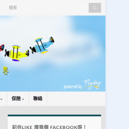
Search for:
識
保險
聯絡
記住LIKE 埋我個 FACEBOOK呀！