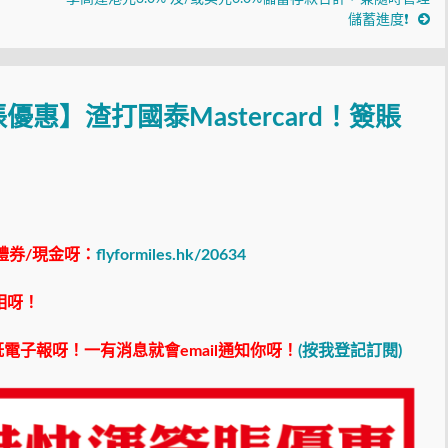
儲蓄進度❗
惠】渣打國泰Mastercard！簽賬
禮券/現金呀：
flyformiles.hk/20634
相呀！
電子報呀！一有消息就會email通知你呀！
(按我登記訂閱)