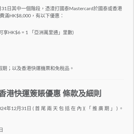
12月31日其中一個階段，憑渣打國泰Mastercard於國泰或香港
HK$8,000，有以下優惠：
享HK$6 = 1 「亞洲萬里通」里數)
！
假期；以及香港快運機票和免稅品。
泰及香港快運簽賬優惠 條款及細則
4年12月31日 ( 首 尾 兩 天 包 括 在 內 )( 「 推 廣 期 」 ) 。
1日