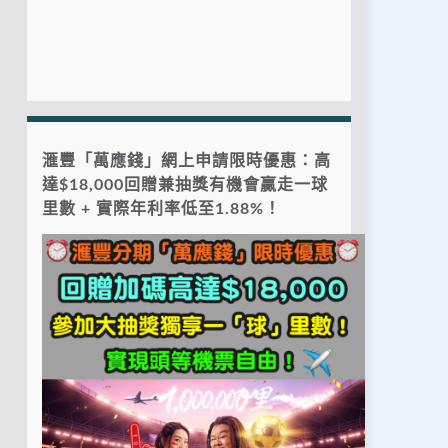
滙豐「萬應錢」網上申請限時優惠：高
達$18,000回贈兼抽獎有機會贏走一球
里數 + 實際年利率低至1.88%！