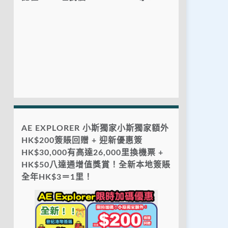
AE EXPLORER 小斯獨家小斯獨家額外
HK$200簽賬回贈 + 迎新優惠簽
HK$30,000有高達26,000里換機票 +
HK$50八達通增值獎賞！全新本地簽賬
全年HK$3＝1里！