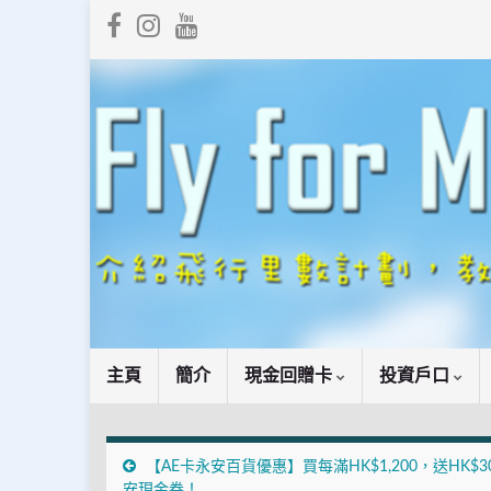
主頁
簡介
現金回贈卡
投資戶口
【AE卡永安百貨優惠】買每滿HK$1,200，送HK$3
安現金券！