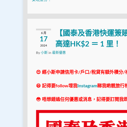
【國泰及香港快運簽賬優
6 月
17
高達HK$2 ＝ 1 里！
2024
By
小斯
in
最新優惠
😍 經小斯申請信用卡/戶口/稅貸有額外積分/
😆 記得要follow埋我
Instagram
睇我啲靚旅行
😳 唔想錯過任何優惠或消息，記得要訂閱我既