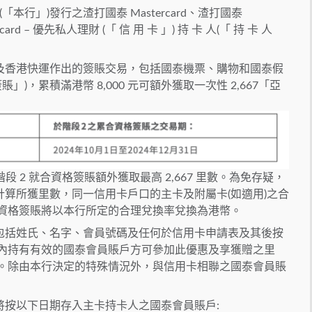
本行」)發行之渣打國泰 Mastercard、渣打國泰
card – 優先私人理財 (「 信 用 卡 」) 持 卡 人(「 持 卡 人
及香港快運作出的簽賬交易，包括國泰機票、購物和國泰假
」)，累積滿港幣 8,000 元可額外獲取一次性 2,667「亞
段 2 就合資格簽賬額外獲取最高 2,667 里數。為免存疑，
算所獲里數，同一信用卡戶口的主卡及附屬卡(如適用)之合
合資格簽賬將以本行所定的合理兌換率兌換為港幣。
包括姓氏、名字、會員號碼及任何於信用卡申請表及其後按
段內持有有效的國泰會員賬戶方可參加此優惠及享獲贈之里
有。除由本行決定的特殊情況外，與信用卡相聯之國泰會員賬
將按以下日期存入主卡持卡人之國泰會員賬戶: