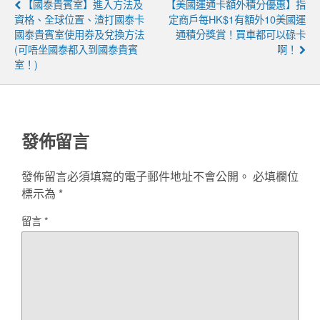
【國泰貴賓室】進入方法及
【美國運通卡額外積分優惠】指
資格、全球位置、渣打國泰卡
定商戶每HK$1有額外10美國運
國泰貴賓室使用券及兌換方法
通積分獎賞！買車都可以碌卡
(可唔坐國泰都入到國泰貴賓
啊！
室！)
發佈留言
發佈留言必須填寫的電子郵件地址不會公開。
必填欄位
標示為
*
留言
*