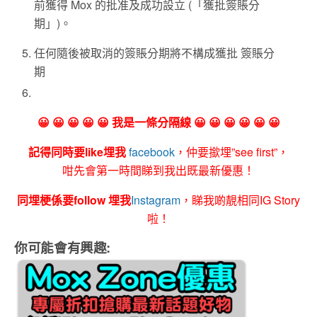
前獲得 Mox 的批准及成功設立 (「獲批簽賬分
期」)。
任何隨後被取消的簽賬分期將不構成獲批 簽賬分
期
😀 😀 😀 😀 😀 我是一條分隔線 😀 😀 😀 😀 😀 😀
記得同時要like埋我
facebook
，仲要撳埋”see first”，
咁先會第一時間睇到我出既最新優惠！
同埋梗係要follow 埋我
Instagram
，睇我啲靚相同IG Story
啦！
你可能會有興趣: