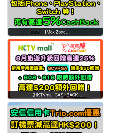
【Mox Zone…
【HKTVmall CASHBACK…