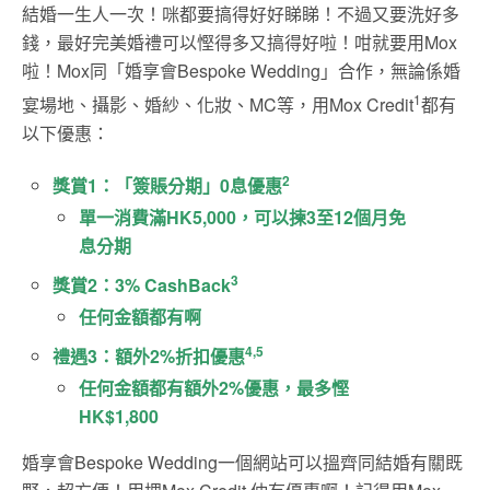
結婚一生人一次！咪都要搞得好好睇睇！不過又要洗好多
錢，最好完美婚禮可以慳得多又搞得好啦！咁就要用Mox
啦！Mox同「婚享會Bespoke Wedding」合作，無論係婚
1
宴場地、攝影、婚紗、化妝、MC等，用Mox Credit
都有
以下優惠：
2
獎賞1：「簽賬分期」0息優惠
單一消費滿HK5,000，可以揀3至12個月免
息分期
3
獎賞2：3% CashBack
任何金額都有啊
4,5
禮遇3：額外2%折扣優惠
任何金額都有額外2%優惠，最多慳
HK$1,800
婚享會Bespoke Wedding一個網站可以搵齊同結婚有關既