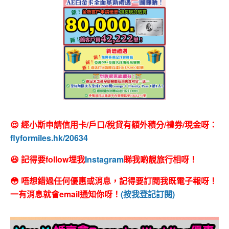
😍 經小斯申請信用卡/戶口/稅貸有額外積分/禮券/現金呀：
flyformiles.hk/20634
😆 記得要follow埋我
Instagram
睇我啲靚旅行相呀！
😳 唔想錯過任何優惠或消息，記得要訂閱我既電子報呀！
一有消息就會email通知你呀！
(按我登記訂閱)