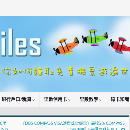
銀行戶口/稅貸
里數信用卡
里數教學
碌卡知
0里
【DBS COMPASS VISA消費獎賞優惠】高達2% COMPASS
心及東
Dollar回贈！記得要登記啊！