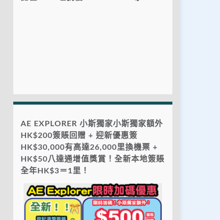
AE EXPLORER 小斯獨家小斯獨家額外
HK$200簽賬回贈 + 迎新優惠簽
HK$30,000有高達26,000里換機票 +
HK$50八達通增值獎賞！全新本地簽賬
全年HK$3＝1里！