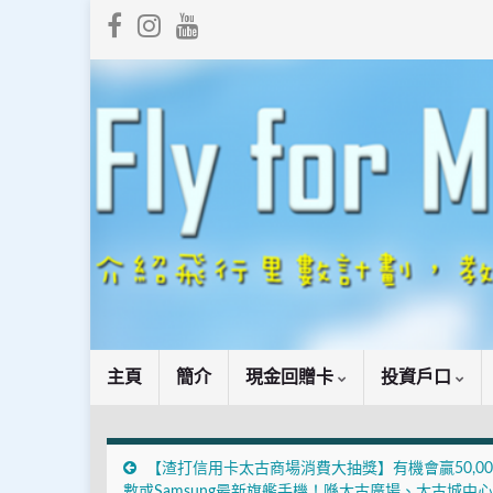
主頁
簡介
現金回贈卡
投資戶口
【渣打信用卡太古商場消費大抽獎】有機會贏50,00
數或Samsung最新旗艦手機！喺太古廣場、太古城中