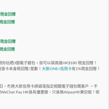
 現金回贈
 現金回贈
 現金回贈
 現金回贈
你玩晒3個電子銀包，就可以袋高達HK$180 現金回贈！
番張卡本身既回贈/里數！
大新ONE+信用卡
有1%現金回贈！
月31日，冇將大新信用卡綁過落指定相關電子錢包嘅客戶 。不
同
WeChat Pay HK係
有優惠嫁，只係無
AlipayHK果份姐！呢