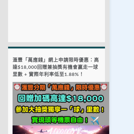
滙豐「萬應錢」網上申請限時優惠：高
達$18,000回贈兼抽獎有機會贏走一球
里數 + 實際年利率低至1.88%！