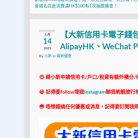
薈城名店倉消費滿HK$100有1次抽獎機會！
【大新信用卡電子錢包
1 月
14
AlipayHK、WeCha
2025
By
小斯
in
最新優惠
😍 經小斯申請信用卡/戶口/稅貸有額外積分/
😆 記得要follow埋我
Instagram
睇我啲靚旅行
😳 唔想錯過任何優惠或消息，記得要訂閱我既