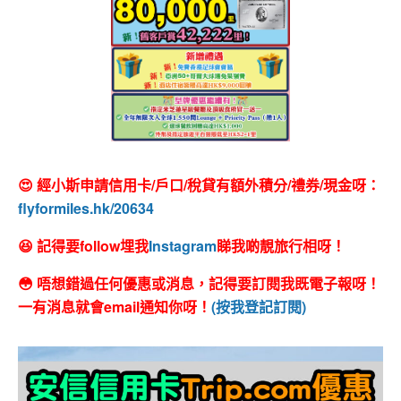
😍 經小斯申請信用卡/戶口/稅貸有額外積分/禮券/現金呀：
flyformiles.hk/20634
😆 記得要follow埋我
Instagram
睇我啲靚旅行相呀！
😳 唔想錯過任何優惠或消息，記得要訂閱我既電子報呀！
一有消息就會email通知你呀！
(按我登記訂閱)