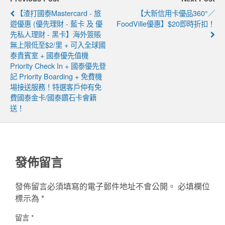
【渣打國泰Mastercard - 旅
【大新信用卡優品360°／
遊優惠 (優先理財 - 藍卡 及 優
FoodVille優惠】$20即時折扣！
先私人理財 - 黑卡】海外簽賬
無上限低至$2/里 + 可入全球國
泰貴賓室 + 國泰優先值機
Priority Check In + 國泰優先登
記 Priority Boarding + 免費機
場接送服務！特選客戶仲有免
費國泰金卡/國泰鑽石卡會籍
送！
發佈留言
發佈留言必須填寫的電子郵件地址不會公開。
必填欄位
標示為
*
留言
*