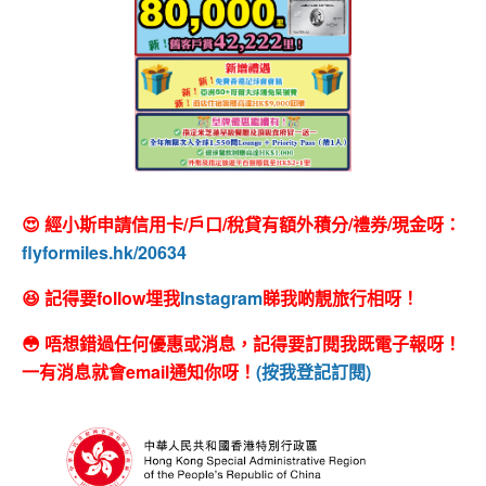
😍 經小斯申請信用卡/戶口/稅貸有額外積分/禮券/現金呀：
flyformiles.hk/20634
😆 記得要follow埋我
Instagram
睇我啲靚旅行相呀！
😳 唔想錯過任何優惠或消息，記得要訂閱我既電子報呀！
一有消息就會email通知你呀！
(按我登記訂閱)