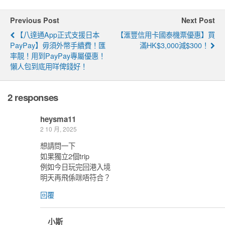
Previous Post
Next Post
【八達通app正式支援日本
【滙豐信用卡國泰機票優惠】買
PayPay】毋須外幣手續費！匯
滿HK$3,000減$300！
率靚！用到PayPay專屬優惠！
懶人包到底用咩俾錢好！
2 responses
heysma11
2 10 月, 2025
想請問一下
如果獨立2個trip
例如今日玩完回港入境
明天再飛係咪唔符合？
回覆
小斯