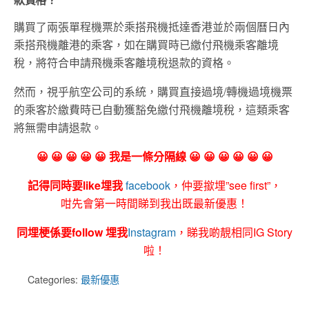
購買了兩張單程機票於乘搭飛機抵達香港並於兩個曆日內
乘搭飛機離港的乘客，如在購買時已繳付飛機乘客離境
稅，將符合申請飛機乘客離境稅退款的資格。
然而，視乎航空公司的系統，購買直接過境/轉機過境機票
的乘客於繳費時已自動獲豁免繳付飛機離境稅，這類乘客
將無需申請退款。
😀 😀 😀 😀 😀 我是一條分隔線 😀 😀 😀 😀 😀 😀
記得同時要like埋我
facebook
，仲要撳埋”see first”，
咁先會第一時間睇到我出既最新優惠！
同埋梗係要follow 埋我
Instagram
，睇我啲靚相同IG Story
啦！
Categories:
最新優惠