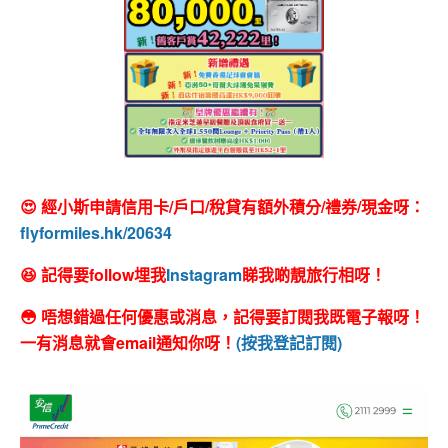
😍 經小斯申請信用卡/戶口/稅貸有額外積分/禮券/現金呀：
flyformiles.hk/20634
😆 記得要follow埋我
Instagram
睇我啲靚旅行相呀！
😳 唔想錯過任何優惠或消息，記得要訂閱我既電子報呀！
一有消息就會email通知你呀！
(按我登記訂閱)