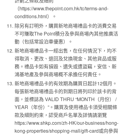
計劃之條款及細則
（https://www.thepoint.com.hk/tc/terms-and-
conditions.html）。
除另有訂明外，購買新地商場禮品卡的消費交易
不可賺取The Point積分及參與商場內其他推廣活
動（包括常設泊車優惠）。
新地商場禮品卡一經出售，在任何情況下，均不
得取消、更改、退回及兌換現金、其他貨品或服
務。禮品卡如有損毀、遺失或遭盜竊，安信、新
鴻基地產及參與商場概不承擔任何責任。
新地商場禮品卡的有效期為購買日起計12個月。
每張新地商場禮品卡的到期日將列印於該卡的背
面，並標誌為 VALID THRU “MONTH（月份） /
YEAR（年份）”。購買及使用禮品卡須受相關條
款及細則約束，認受商戶名單及詳情請瀏覽
https://www.shkp.com/zh-HK/our-business/hong-
kong-properties/shopping-mall/gift-card或向參與