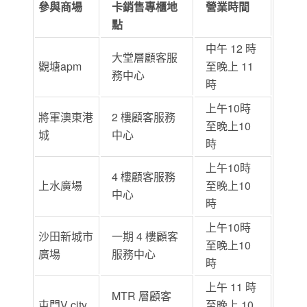
參與商場
卡銷售專櫃地
營業時間
點
中午 12 時
大堂層顧客服
觀塘apm
至晚上 11
務中心
時
上午10時
將軍澳東港
2 樓顧客服務
至晚上10
城
中心
時
上午10時
4 樓顧客服務
上水廣場
至晚上10
中心
時
上午10時
沙田新城市
一期 4 樓顧客
至晚上10
廣場
服務中心
時
上午 11 時
MTR 層顧客
屯門V city
至晚上 10