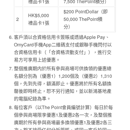
禮品卡1張
7,500 ThePoint積分）
$200 PointDollar（即
HK$5,000
2
50,000 ThePoint積
禮品卡1張
分）
客戶須以合資格信用卡簽賬或透過Apple Pay、
OmyCard手機App二維碼支付或銀聯手機閃付以
合資格信用卡（「合資格流動支付」），進行交
易方可享用上述優惠。
整個推廣期内於所有參與商場可供換領的優惠總
名額分別為（優惠1）1,200個及（優惠2）1,310
個，先到先得，額滿即止。優惠將於所有名額換
罄後即時終止，恕不另行通知，並以新鴻基地產
的電腦紀錄為準。
每位客戶（以The Point會員編號計算）每日於每
個參與商場限享優惠1及優惠2各一次，及整個推
廣期於所有參與商場最多換領優惠1及優惠2各三
次。恕不接受任何分拆簽賬、或同一客戶於同一