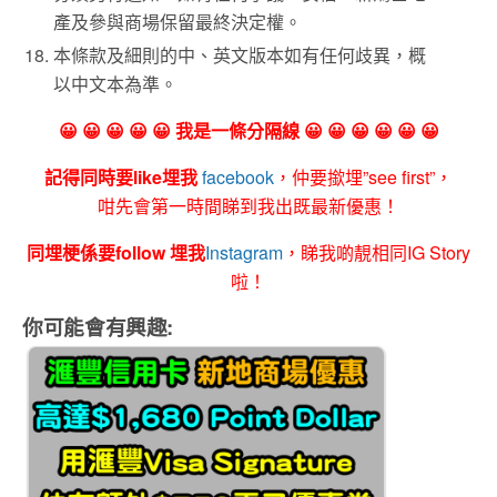
產及參與商場保留最終決定權。
本條款及細則的中、英文版本如有任何歧異，概
以中文本為準。
😀 😀 😀 😀 😀 我是一條分隔線 😀 😀 😀 😀 😀 😀
記得同時要like埋我
facebook
，仲要撳埋”see first”，
咁先會第一時間睇到我出既最新優惠！
同埋梗係要follow 埋我
Instagram
，睇我啲靚相同IG Story
啦！
你可能會有興趣: