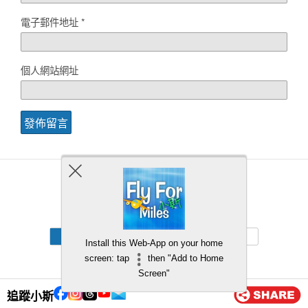
電子郵件地址
*
個人網站網址
Back to top
Mobile
Desktop
Install this Web-App on your home
screen: tap
then "Add to Home
Screen"
追蹤小斯