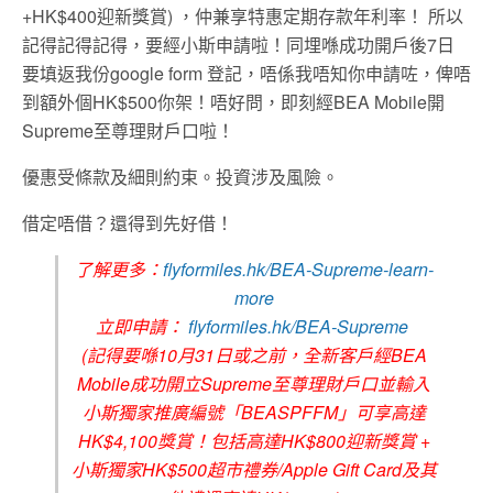
+HK$400迎新獎賞) ，仲兼享特惠定期存款年利率！ 所以
記得記得記得，要經小斯申請啦！同埋喺成功開戶後7日
要填返我份google form 登記，唔係我唔知你申請咗，俾唔
到額外個HK$500你架！唔好問，即刻經BEA Mobile開
Supreme至尊理財戶口啦！
優惠受條款及細則約束。投資涉及風險。
借定唔借？還得到先好借！
了解更多：
flyformiles.hk/BEA-Supreme-learn-
more
立即申請：
flyformiles.hk/BEA-Supreme
(記得要喺10月31日或之前，全新客戶經BEA
Mobile成功開立Supreme至尊理財戶口並輸入
小斯獨家推廣編號「BEASPFFM」可享高達
HK$4,100獎賞！包括高達HK$800迎新獎賞 +
小斯獨家HK$500超市禮券/Apple Gift Card及其