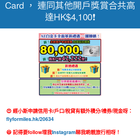
Card ， 連同其他開戶獎賞合共高
達HK$4,100❗
😍 經小斯申請信用卡/戶口/稅貸有額外積分/禮券/現金呀：
flyformiles.hk/20634
😆 記得要follow埋我
Instagram
睇我啲靚旅行相呀！