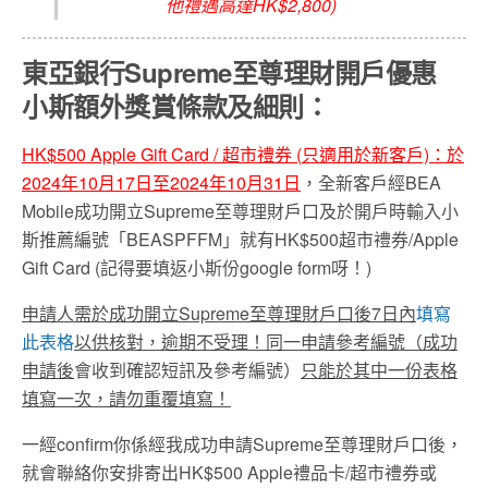
他禮遇高達HK$2,800)
東亞銀行Supreme至尊理財開戶優惠
小斯額外獎賞
條款及細則：
HK$500 Apple Gift Card / 超市禮券 (
只適用於新客戶)
：
於
2024年10月17日至2024年10月31日
，全新客戶經BEA
Mobile成功開立Supreme至尊理財戶口及於開戶時輸入小
斯推薦編號「BEASPFFM」就有HK$500超市禮券/Apple
Gift Card (記得要填返小斯份google form呀！)
申請人需於成功開立
Supreme
至尊理財戶口後
7
日內
填寫
此表格
以供核對，逾期不受理！同一申請參考編號（成功
申請後
會收到確認短訊及參考編號）
只能於其中一份表格
填寫一次，請勿重覆填寫！
一經confirm你係經我成功申請Supreme至尊理財戶口後，
就會聯絡你安排寄出HK$500 Apple禮品卡/超市禮券或