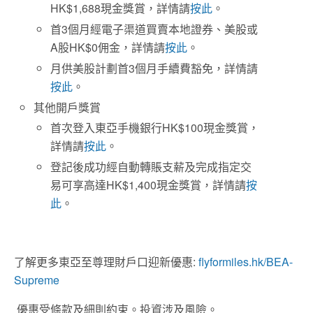
HK$1,688現金獎賞，詳情請
按此
。
首3個月經電子渠道買賣本地證券、美股或
A股HK$0佣金，詳情請
按此
。
月供美股計劃首3個月手續費豁免，詳情請
按此
。
其他開戶獎賞
首次登入東亞手機銀行HK$100現金獎賞，
詳情請
按此
。
登記後成功經自動轉賬支薪及完成指定交
易可享高達HK$1,400現金獎賞，詳情請
按
此
。
了解更多東亞至尊理財戶口迎新優惠:
flyformiles.hk/BEA-
Supreme
優惠受條款及細則約束。投資涉及風險。