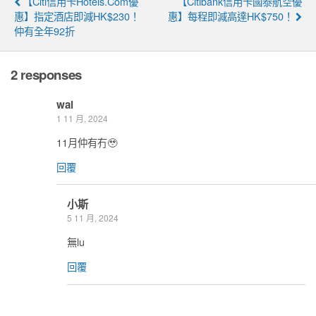
【Citi信用卡Hotels.com優
【Citibank信用卡國泰航空優
惠】指定酒店即減HK$230！
惠】每程即減高達HK$750！
仲有全年92折
2 responses
wai
1 11 月, 2024
11月仲有冇🥹
回覆
小斯
5 11 月, 2024
無lu
回覆