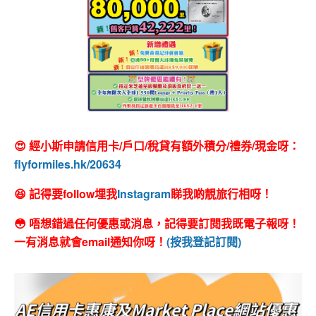
😍 經小斯申請信用卡/戶口/稅貸有額外積分/禮券/現金呀：
flyformiles.hk/20634
😆 記得要follow埋我
Instagram
睇我啲靚旅行相呀！
😳 唔想錯過任何優惠或消息，記得要訂閱我既電子報呀！
一有消息就會email通知你呀！
(按我登記訂閱)