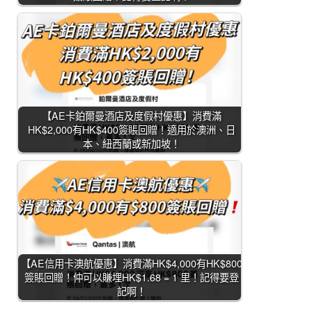
【AE卡鉑爾曼酒店及度假村優惠】消費滿
HK$2,000有HK$400簽賬回贈！適用於澳洲、日
本、紐西蘭或新加坡！
【AE信用卡澳航優惠】消費滿HK$4,000有HK$800
簽賬回贈！仲可以賺埋HK$1.68 = 1 里！記得要登
記啊！