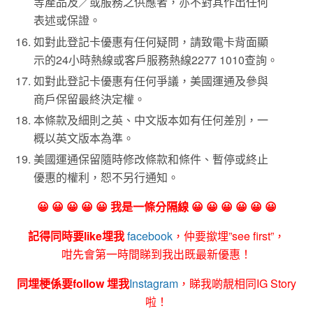
等產品及／或服務之供應者，亦不對其作出任何
表述或保證。
如對此登記卡優惠有任何疑問，請致電卡背面顯
示的24小時熱線或客戶服務熱線2277 1010查詢。
如對此登記卡優惠有任何爭議，美國運通及參與
商戶保留最終決定權。
本條款及細則之英、中文版本如有任何差別，一
概以英文版本為準。
美國運通保留隨時修改條款和條件、暫停或終止
優惠的權利，恕不另行通知。
😀 😀 😀 😀 😀 我是一條分隔線 😀 😀 😀 😀 😀 😀
記得同時要like埋我
facebook
，仲要撳埋”see first”，
咁先會第一時間睇到我出既最新優惠！
同埋梗係要follow 埋我
Instagram
，睇我啲靚相同IG Story
啦！