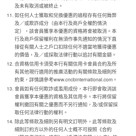
及未有取消或被終止。
如任何人士獲取和兌換優惠的過程存有任何舞弊
及／或欺詐成分（由本行及商戶全權酌情決
定），該會員獲享本優惠的資格將會被取消。本
行及商戶保留權利在無須作事先通知的情況下直
接從有關人士之戶口扣除任何不適當地獲得優惠
的價值，及／或採取法律行動以追討有關金額。
合資格信用卡須受本行有關信用卡會員合約及所
有其他現行適用的推廣活動的有關條款及細則所
約束，詳情請參考www.cncbinternational.com。
會員如有任何欺詐或濫用成份，本行即會取消該
會員獲享本優惠的資格及其信用卡。本行將保留
權利撤回有關之優惠而不另行通知，及/或保留採
取任何法律行動的權利。
除此等條款及細則另有明文訂明外，此等條款及
細則訂約方以外的任何人士概不可按照《合約