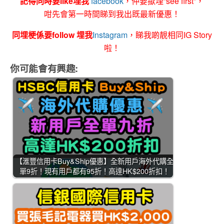
記得同時要like埋我
facebook
，仲要撳埋”see first”，
咁先會第一時間睇到我出既最新優惠！
同埋梗係要follow 埋我
Instagram
，睇我啲靚相同IG Story
啦！
你可能會有興趣:
【滙豐信用卡Buy&Ship優惠】全新用戶海外代購全
單9折！現有用戶都有95折！高達HK$200折扣！