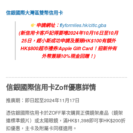
信銀國際大灣區雙幣信用卡
申請網址：
f
lyformiles.hk/citic.gba
(新信用卡客戶記得要喺2024年10月16日至10月
25日，經小斯成功申請及簽賬HK$100有額外
HK$800超市禮券/Apple Gift Card！迎新仲有
外幣簽賬10%現金回贈！)
信銀國際信用卡Zoff優惠詳情
推廣期：即日起至2024年11月17日
憑信銀國際信用卡於ZOFF單次購買正價鏡架產品（鏡架
連標準鏡片）或太陽眼鏡，滿HK$1,398即可享HK$200折
扣優惠，主卡及附屬卡同樣適用。