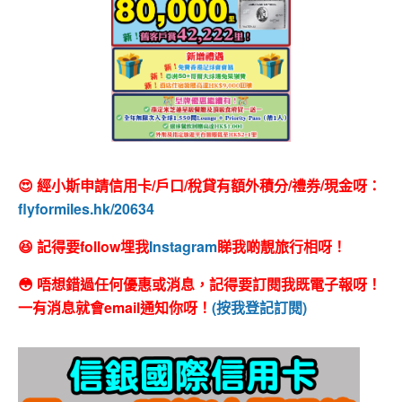
😍 經小斯申請信用卡/戶口/稅貸有額外積分/禮券/現金呀：
flyformiles.hk/20634
😆 記得要follow埋我
Instagram
睇我啲靚旅行相呀！
😳 唔想錯過任何優惠或消息，記得要訂閱我既電子報呀！
一有消息就會email通知你呀！
(按我登記訂閱)