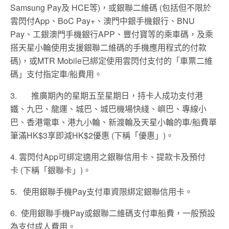
Samsung Pay
及
HCE
等
)
，或銀聯二維碼
(
包括但不限於
雲閃付
App
、
BoC Pay+
、澳門中銀手機銀行、
BNU
Pay
、工銀澳門手機銀行
APP
、豐付寶等的乘車碼
，及
乘
搭
天星小輪使用
支援銀聯二維碼的手機應用程式的付款
碼
)
，或
MTR Mobile
已綁定使用雲閃付支付的「車票二維
碼」
支付指定車
/
船費用。
3. 推廣期內的星期五至星期日，持卡人成功支付港
鐵、九巴、龍運、城巴、城巴機場快綫、嶼巴、專線小
巴、香港電車、港九小輪、新渡輪及天星小輪的車/船費單
筆滿HK$3享即減HK$2優惠 (下稱「優惠」)。
4.
雲閃付
App
可綁定適用之銀聯信用卡、提款卡及預付
卡
(
下稱「銀聯卡」
)
。
5. 使用銀聯手機Pay支付車資限綁定銀聯信用卡。
6.
使用銀聯手機
Pay
或銀聯二維碼支付車船費，一般預設
為支付成人費用。