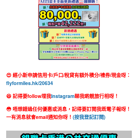
😍 經小斯申請信用卡/戶口/稅貸有額外積分/禮券/現金呀：
flyformiles.hk/20634
😆 記得要follow埋我
Instagram
睇我啲靚旅行相呀！
😳 唔想錯過任何優惠或消息，記得要訂閱我既電子報呀！
一有消息就會email通知你呀！
(按我登記訂閱)