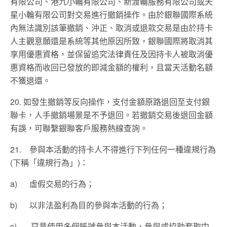
有限公司、港九小輪有限公司、新渡輪服務有限公司或天
星小輪有限公司對交易進行撤銷操作。由於銀聯國際系統
內無法識別該筆撤銷、沖正、取消或退款交易是由於持卡
人主觀意願還是系統等其他原因所致，銀聯國際將取消其
享用優惠資格，並保留追究法律責任及因持卡人被取消優
惠資格而收回已發放的即減金額的權利，且當天活動名額
不獲退還。
20. 如發生撤銷等反向操作，支付金額原路退回至支付銀
聯卡，人手撤銷場景是不予退回。若撤銷交易後退回金額
有誤，可聯繫銀聯客戶服務熱線查詢。
21. 參與本活動的持卡人不得進行下列任何一種違規行為
(下稱「違規行為」)：
a)
虛假交易的行為；
b) 以非法盈利為目的參與本活動的行為；
c) 惡意使用多個賬號參與本活動，參與或協助套取中