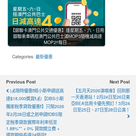
【銀聯卡澳門公共交通優惠】逢星期五、六、日用
銀聯乘車碼搭澳門公共巴士滿MOP3隨機減高達
MOP2‼️每日…
Categories:
最新優惠
Previous Post
Next Post
(💰限時優惠❗經小斯申請送高
【五月天2026演唱會】回到那
一天香港站！2月24日至26日東
達$18,000獎賞❗💰)【DBS小斯
亞BEA信用卡優先預訂！3月24
獨家稅季貸款優惠❗】只限2026
日至25日、27日至28日公演！
年2月28日或之前申請❗DBS限
定稅季貸款實際年利率低至
1.88%** + 0% 貸款開立費 +
還款期仲長達24個月❗