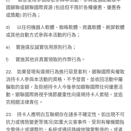
國銀聯或銀聯國際資源 (包括但不限於各種優惠、優惠券
或獎勵) 的行為；
d) 以任何機器人軟體、蜘蛛軟體、爬蟲軟體、刷屏軟體
或其他自動方式參與本活動的行為；
e)
實施違反誠實信用原則行為；
f) 實施其他非真實領取的作弊行為。
22.
如果發現有違規行為進行惡意套利，銀聯國際有權取
消持卡人參與本活動的資格，不予發賞，並收回活動中屬
騙取的金額，及拒絕持卡人今後參加銀聯國際任何優惠活
動。銀聯國際將視乎情節嚴重性向違規持卡人索賠，並追
究相關法律責任。
23. 持卡人應明白互聯網存在諸多不確定性。如出現不可
抗力或情勢變更等情况(如重大災害事件、受到有權機關指
令需停止或調整的、系統或通訊路線故障需暫停的，或者