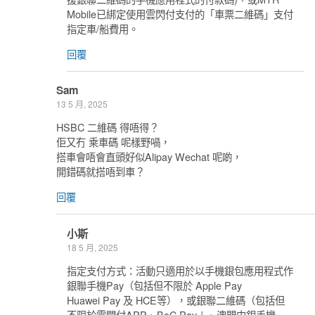
Mobile已綁定使用雲閃付支付的「車票二維碼」支付
指定車/船費用。
回覆
Sam
13 5 月, 2025
HSBC 二維碼 得唔得？
佢又冇 乘車碼 呢樣野喎，
搭車會唔會直頭好似Alipay Wechat 呢啲，
開錯碼就搭唔到車？
回覆
小斯
18 5 月, 2025
指定支付方式：活動只適用於以手機銀包應用程式作
銀聯手機Pay（包括但不限於 Apple Pay
Huawei Pay 及 HCE等），或銀聯二維碼（包括但
不限於雲閃付APP、BoC Pay＋、澳門中銀手機