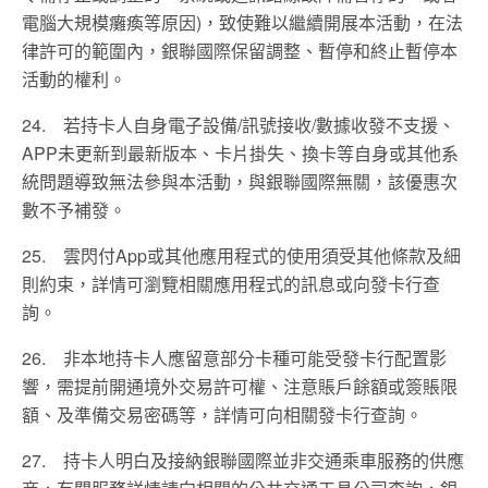
電腦大規模癱瘓等原因)，致使難以繼續開展本活動，在法
律許可的範圍內，銀聯國際保留調整、暫停和終止暫停本
活動的權利。
24.
若持卡人自身電子設備
/
訊號接收
/
數據收發不支援、
APP
未更新到最新版本、卡片掛失、換卡等自身或其他系
統問題導致無法參與本活動，與銀聯國際無關，該優惠次
數不予補發。
25. 雲閃付App或其他應用程式的使用須受其他條款及細
則約束，詳情可瀏覽相關應用程式的訊息或向發卡行查
詢。
26.
非本地持卡人應留意部分卡種可能受發卡行配置影
響，需提前開通境外交易許可權、注意賬戶餘額或簽賬限
額、及準備交易密碼等，詳情可向相關發卡行查詢。
27. 持卡人明白及接納銀聯國際並非交通乘車服務的供應