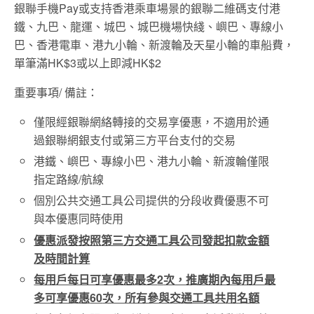
銀聯手機
Pay
或支持香港乘車場景的銀聯二維碼支付港
鐵、九巴、龍運、城巴、城巴機場快綫、嶼巴、專線小
巴、香港電車、港九小輪、新渡輪及天星小輪的車船費，
單筆滿
HK$3
或以上即減
HK$2
重要事項/ 備註：
僅限經銀聯網絡轉接的交易享優惠，不適用於通
過銀聯網銀支付或第三方平台支付的交易
港鐵、嶼巴、專線小巴、港九小輪、新渡輪僅限
指定路線
/
航線
個別公共交通工具公司提供的分段收費優惠不可
與本優惠同時使用
優惠派發按照
第三方交通工具公司發起扣款金額
及時間計算
每用戶每日可享優惠最多
2
次，推廣期內每用戶最
多可享優惠
60
次，所有參與交通工具共用名額