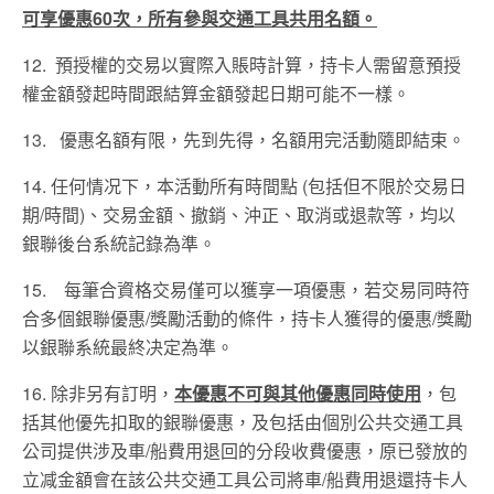
可享優惠
60次，所有參與交通工具共用名額。
12. 預授權的交易以實際入賬時計算，持卡人需留意預授
權金額發起時間跟結算金額發起日期可能不一樣。
13. 優惠名額有限，先到先得，名額用完活動隨即結束。
14.
任何情况下，
本活動所有時間點
(
包括但不限於
交易日
期
/
時間
)
、交易金額、
撤銷、沖正、取消或退款等
，均以
銀聯後台系統記錄為準。
15. 每筆合資格交易僅可以獲享一項優惠，若交易同時符
合多個銀聯優惠/獎勵活動的條件，持卡人獲得的優惠/獎勵
以銀聯系統最終决定為準。
16.
除非另有訂明，
本優惠不可與其他優惠同時使用
，
包
括其他優先扣取的銀聯優惠
，
及包括
由個別公共交通工具
公司提供涉及車
/
船費用退回的分段收費優惠，原已發放的
立减金額會在該公共交通工具公司將車
/
船費用退還持卡人