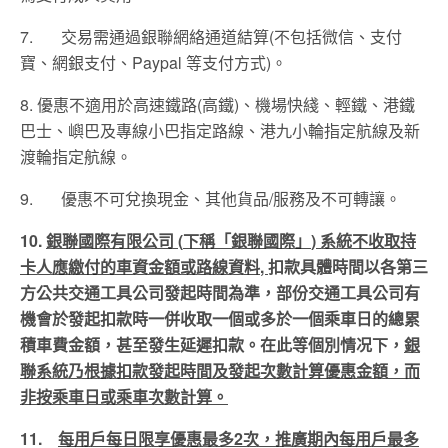
7. 交易需通過銀聯網絡通道結算(不包括微信、支付
寶、網銀支付、Paypal 等支付方式)。
8.
優惠不適用於
高速鐵路
(
高鐵
)
、機場快綫、輕鐵、港鐵
巴士、嶼巴及專線小巴指定路線、港九小輪指定航線及新
渡輪指定航線。
9. 優惠不可兌換現金、其他貨品/服務及不可轉讓。
10.
銀聯國際有限公司
(
下稱「銀聯國際」
)
系統
不收取持
卡人應繳付的車資金額或路線資料
,
扣款具體時間以各第三
方公共交通工具公司發起時間為準
，
部份交通工具公司有
機會於發起扣款時一併收取一個或多於一個乘車日的總累
積車費金額，甚至發生延遲扣款。在此等個別情况下，
銀
聯系統乃根據扣款發起時間及發起次數計算優惠金額，而
非按乘車日或乘車次數計算。
11.
每
用戶每日限享優惠最多
2次，推廣期內每
用戶最多