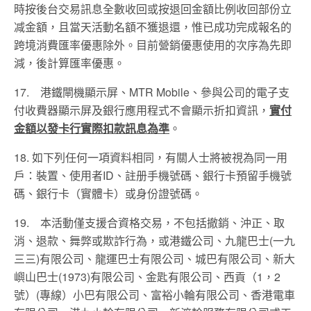
時按後台交易訊息全數收回或按退回金額比例收回部份立
减金額，且
當天活動名額不獲退還
，
惟已成功完成報名的
跨境消費匯率優惠除外。
目前營銷優惠使用的次序為先即
減，後計算
匯率優惠
。
17. 港鐵閘機顯示屏、MTR Mobile、參與公司的電子支
付收費器顯示屏及銀行應用程式不會顯示折扣資訊，
實付
金額以發卡行實際扣款訊息為準
。
18.
如下列任何一項資料相同，有關人士將被視為同一用
戶：裝置、使用者
ID
、註册手機號碼、銀行卡預留手機號
碼、銀行卡（實體卡）或身份證號碼。
19. 本活動僅支援合資格交易，不包括撤銷、沖正、取
消、退款、舞弊或欺詐行為，或港鐵公司、九龍巴士(一九
三三)有限公司、龍運巴士有限公司、城巴有限公司、新大
嶼山巴士(1973)有限公司、金匙有限公司、西貢（1，2
號）(專線）小巴有限公司、富裕小輪有限公司、香港電車