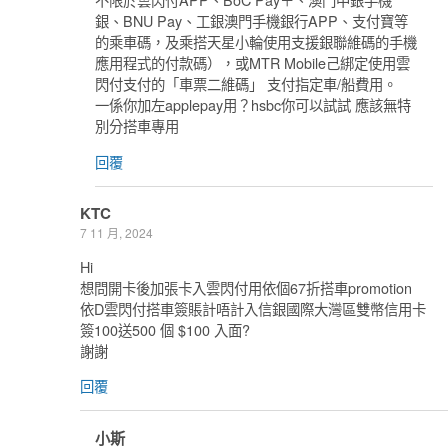
銀、BNU Pay、工銀澳門手機銀行APP、支付寶等
的乘車碼，及乘搭天星小輪使用支援銀聯維碼的手機
應用程式的付款碼），或MTR Mobile己綁定使用雲
閃付支付的「車票二維碼」 支付指定車/船費用。
一係你加左applepay用？hsbc你可以試試 應該無特
別分搭車專用
回覆
KTC
7 11 月, 2024
Hi
想問開卡後加張卡入雲閃付用依個67折搭車promotion
依D雲閃付搭車簽賬計唔計入信銀國際大灣區雙幣信用卡
簽100送500 個 $100 入面?
謝謝
回覆
小斯