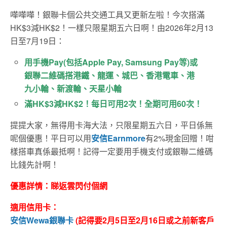
嘩嘩嘩！銀聯卡個公共交通工具又更新左啦！今次搭滿
HK$3減HK$2！一樣只限星期五六日啊！由2026
年
2
月
13
日至
7
月
19
日
：
用手機Pay(包括Apple Pay, Samsung Pay等)或
銀聯二維碼搭港鐵、龍運、城巴、香港電車、港
九小輪、新渡輪、天星小輪
滿HK$3減HK$2！每日可用2次！全期可用60次！
提提大家，無得用卡海大法，只限星期五六日，平日係無
呢個優惠！平日可以用
安信Earnmore
有2%現金回贈！咁
樣搭車真係最抵啊！記得一定要用手機支付或銀聯二維碼
比錢先計啊！
優惠詳情：睇返雲閃付個網
適用信用卡：
安信Wewa銀聯卡
(記得要2月5日至2月16日或之前新客戶