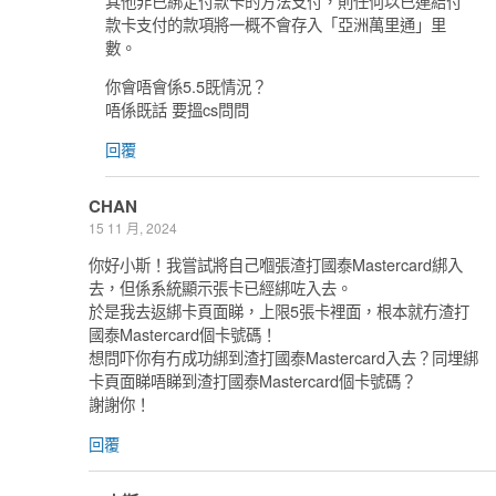
其他非已綁定付款卡的方法支付，則任何以已連結付
款卡支付的款項將一概不會存入「亞洲萬里通」里
數。
你會唔會係5.5既情況？
唔係既話 要搵cs問問
回覆
CHAN
15 11 月, 2024
你好小斯！我嘗試將自己嗰張渣打國泰Mastercard綁入
去，但係系統顯示張卡已經綁咗入去。
於是我去返綁卡頁面睇，上限5張卡裡面，根本就冇渣打
國泰Mastercard個卡號碼！
想問吓你有冇成功綁到渣打國泰Mastercard入去？同埋綁
卡頁面睇唔睇到渣打國泰Mastercard個卡號碼？
謝謝你！
回覆