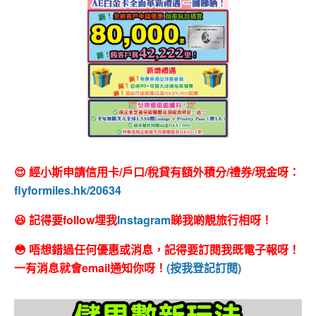
😍 經小斯申請信用卡/戶口/稅貸有額外積分/禮券/現金呀：
flyformiles.hk/20634
😆 記得要follow埋我
Instagram
睇我啲靚旅行相呀！
😳 唔想錯過任何優惠或消息，記得要訂閱我既電子報呀！
一有消息就會email通知你呀！
(按我登記訂閱)