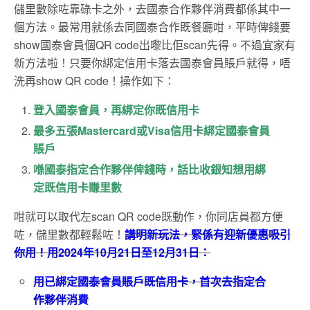
儲里數除咗靠碌卡之外，去國泰合作夥伴消費都係其中一
個方法。最常用就係去同國泰合作既餐廳咁，平時俾錢要
show國泰會員個QR code出嚟比佢scan先得。不過宜家有
新方法啦！只要你綁定信用卡落去國泰會員賬戶就得，唔
洗再show QR code！操作如下：
登入國泰會員，再綁定你既信用卡
最多五張Mastercard或Visa信用卡綁定國泰會員
賬戶
喺國泰指定合作夥伴俾錢時，話比收銀知想用綁
定既信用卡賺里數
咁就可以取代左scan QR code既動作，你同店員都方便
咗，儲里數都輕鬆咗！
講明新玩法，緊係有迎新優惠吸引
你用！用2024年10月21日至12月31日：
用已綁定國泰會員賬戶既信用卡，首次去指定合
作夥伴消費