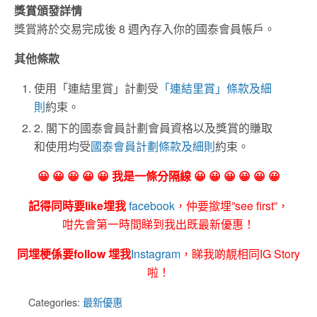
獎賞頒發詳情
獎賞將於交易完成後 8 週內存入你的國泰會員帳戶。
其他條款
使用「連結里賞」計劃受
「連結里賞」條款及細
則
約束。
2. 閣下的國泰會員計劃會員資格以及獎賞的賺取
和使用均受
國泰會員計劃條款及細則
約束。
😀 😀 😀 😀 😀 我是一條分隔線 😀 😀 😀 😀 😀 😀
記得同時要like埋我
facebook
，仲要撳埋”see first”，
咁先會第一時間睇到我出既最新優惠！
同埋梗係要follow 埋我
Instagram
，睇我啲靚相同IG Story
啦！
Categories:
最新優惠