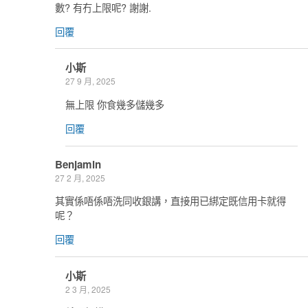
數? 有冇上限呢? 謝謝.
回覆
小斯
27 9 月, 2025
無上限 你食幾多儲幾多
回覆
Benjamin
27 2 月, 2025
其實係唔係唔洗同收銀講，直接用已綁定既信用卡就得
呢？
回覆
小斯
2 3 月, 2025