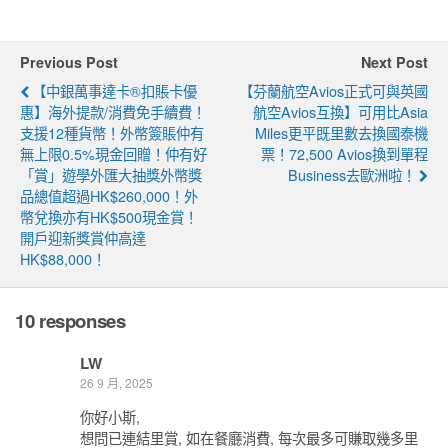
Previous Post
Next Post
【中銀萬事達卡®扣賬卡優
【芬蘭航空Avios正式可與英國
惠】海外提款/消費免手續費！
航空Avios互換】可用比Asia
支援12種貨幣！外幣簽賬仲有
Miles更平既里數去換國泰機
無上限0.5%現金回贈！仲有好
票！72,500 Avios換到單程
「賞」遊學外匯大抽獎外幣獎
Business去歐洲啦！
品總值超過HK$260,000！外
幣兌換亦有HK$500現金賞！
開戶迎新獎賞仲高達
HK$88,000！
10 responses
LW
26 9 月, 2025
你好小斯,
想問已連結里賞, 如在餐廳消費, 每次最多可賺取幾多里