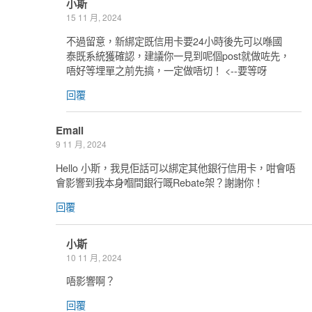
小斯
15 11 月, 2024
不過留意，新綁定既信用卡要24小時後先可以喺國
泰既系統獲確認，建議你一見到呢個post就做咗先，
唔好等埋單之前先搞，一定做唔切！ <--要等呀
回覆
Email
9 11 月, 2024
Hello 小斯，我見佢話可以綁定其他銀行信用卡，咁會唔
會影響到我本身嗰間銀行嘅Rebate架？謝謝你！
回覆
小斯
10 11 月, 2024
唔影響啊？
回覆