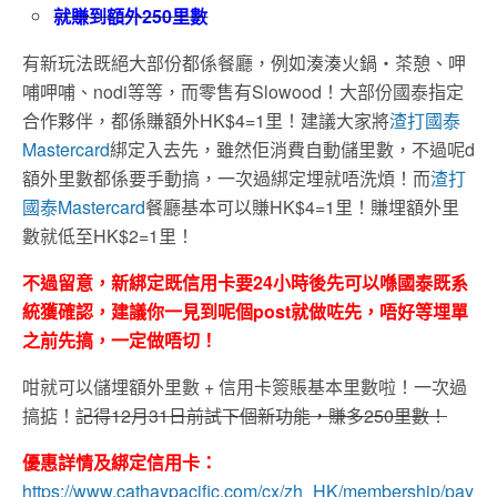
就賺到額外250里數
有新玩法既絕大部份都係餐廳，例如湊湊火鍋‧茶憩、呷
哺呷哺、nodi等等，而零售有Slowood！大部份國泰指定
合作夥伴，都係賺額外HK$4=1里！建議大家將
渣打國泰
Mastercard
綁定入去先，雖然佢消費自動儲里數，不過呢d
額外里數都係要手動搞，一次過綁定埋就唔洗煩！而
渣打
國泰Mastercard
餐廳基本可以賺HK$4=1里！賺埋額外里
數就低至HK$2=1里！
不過留意，新綁定既信用卡要24小時後先可以喺國泰既系
統獲確認，建議你一見到呢個post就做咗先，唔好等埋單
之前先搞，一定做唔切！
咁就可以儲埋額外里數 + 信用卡簽賬基本里數啦！一次過
搞掂！
記得12月31日前試下個新功能，賺多250里數！
優惠詳情及綁定信用卡：
https://www.cathaypacific.com/cx/zh_HK/membership/pay