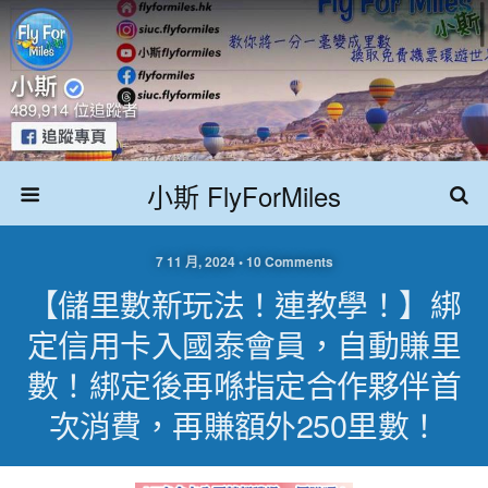
小斯 FlyForMiles
7 11 月, 2024 • 10 Comments
【儲里數新玩法！連教學！】綁
定信用卡入國泰會員，自動賺里
數！綁定後再喺指定合作夥伴首
次消費，再賺額外250里數！