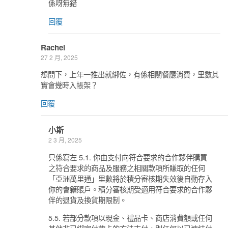
係呀無錯
回覆
Rachel
27 2 月, 2025
想問下，上年一推出就綁佐，有係相關餐廳消費，里數其
實會幾時入帳架？
回覆
小斯
2 3 月, 2025
只係寫左 5.1. 你由支付向符合要求的合作夥伴購買
之符合要求的商品及服務之相關款項所賺取的任何
「亞洲萬里通」里數將於積分審核期失效後自動存入
你的會籍賬戶。積分審核期受適用符合要求的合作夥
伴的退貨及換貨期限制。
5.5. 若部分款項以現金、禮品卡、商店消費額或任何