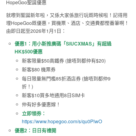
HopeGoo聖誕優惠
就嚟到聖誕新年啦，又係大家係旅行玩既時候啦！記得用
埋HopeGoo既優惠，買機票、酒店、交通費都慳番筆啊！
由即日起至2026年1月1日：
優惠1：用小斯推廣碼「SIUCXMAS」有超過
HK$500優惠
新客限量$50高鐵券 (搶唔到都仲有$20)
新客$80 機票券
每日限量無門檻85折酒店券 (搶唔到都仲9
折！)
新客$10買多地通用8日SIM卡
仲有好多優惠嫁！
立即領券：
https://www.hopegoo.com/s/qu0PlwO
優惠2：日日有禮開