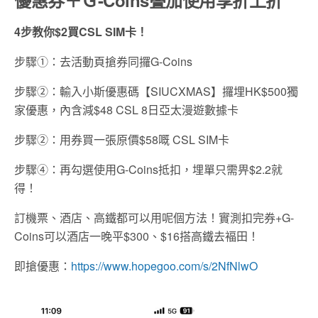
優惠券＋Ｇ-Coins叠加使用享折上折
4步教你$2買CSL SIM卡！
步驟①：去活動頁搶券同攞G-Coins
步驟②：輸入小斯優惠碼【
SIUCXMAS
】攞埋HK$500獨
家優惠，內含減$48 CSL 8日亞太漫遊數據卡
步驟②：用券買一張原價$58嘅 CSL SIM卡
步驟④：再勾選使用G-Coins抵扣，埋單只需畀$2.2就
得！
訂機票
、酒店、高鐵都可以用呢個方法
！實測扣完券+G-
Coins可以酒店一晚平$300
、$16搭高鐵去褔田
！
即搶優惠：
https://www.hopegoo.com/s/2NfNlwO