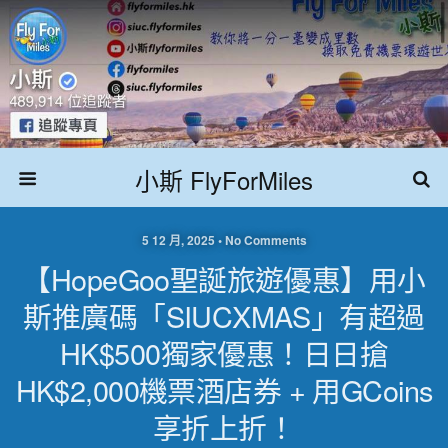
小斯 FlyForMiles
5 12 月, 2025 • No Comments
【HopeGoo聖誕旅遊優惠】用小
斯推廣碼「SIUCXMAS」有超過
HK$500獨家優惠！日日搶
HK$2,000機票酒店券 + 用GCoins
享折上折！