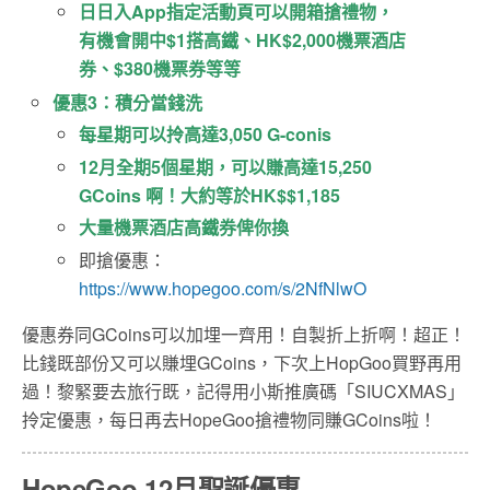
日日入App指定活動頁可以開箱搶禮物，
有機會開中$1搭高鐵、HK$2,000機票酒店
券、$380機票券等等
優惠3：積分當錢洗
每星期可以拎高達3,050 G-conis
12月全期5個星期，可以賺高達15,250
GCoins 啊！大約等於HK$$1,185
大量機票酒店高鐵券俾你換
即搶優惠：
https://www.hopegoo.com/s/2NfNlwO
優惠券同GCoins可以加埋一齊用！自製折上折啊！超正！
比錢既部份又可以賺埋GCoins，下次上HopGoo買野再用
過！黎緊要去旅行既，記得用小斯推廣碼「SIUCXMAS」
拎定優惠，每日再去HopeGoo搶禮物同賺GCoins啦！
HopeGoo 12月聖誕優惠