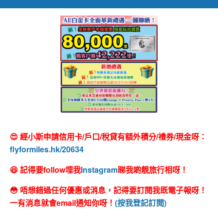
😍 經小斯申請信用卡/戶口/稅貸有額外積分/禮券/現金呀：
flyformiles.hk/20634
😆 記得要follow埋我
Instagram
睇我啲靚旅行相呀！
😳 唔想錯過任何優惠或消息，記得要訂閱我既電子報呀！
一有消息就會email通知你呀！
(按我登記訂閱)