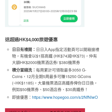
送超過
HK$4,000
旅遊優惠
日日有禮開：
日日入App指定活動頁可以開箱搶禮
物，有機會以$1搭高鐵 (HK$74減HK$73)，仲有
大額HK$2000機票酒店券/ $380機票券
積分當錢洗：
每周累計可領取最多3050 G-
Coins，12月全期5周最多可賺15250 GCoins
(~HK$1185)，大量機票酒店高鐵券俾你日日換，
例如$50機票券、$50酒店券、$30高鐵券！
即搶優惠：
https://www.hopegoo.com/s/2NfNlwO