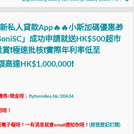
務全新私人貸款App🔥🔥小斯加碼優惠🎁
oniSC」成功申請就送HK$500超市
現金獎賞❗極速批核❗實際年利率低至
達HK$1,000,000❗
禮券/現金呀：
flyformiles.hk/20634
相呀！
電子報呀！一有消息就會email通知你呀！
(按我登記訂閱)