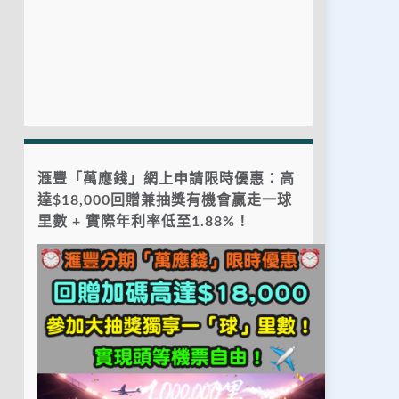
滙豐「萬應錢」網上申請限時優惠：高
達$18,000回贈兼抽獎有機會贏走一球
里數 + 實際年利率低至1.88%！