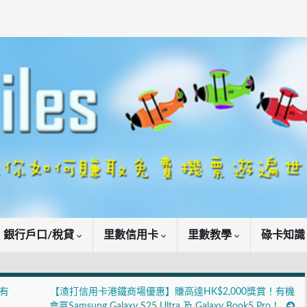
銀行戶口/稅貸
里數信用卡
里數教學
碌卡知
幣有
【渣打信用卡港鐵商場優惠】賺高達HK$2,000獎賞！有機
會贏Samsung Galaxy S25 Ultra 及 Galaxy Book5 Pro！