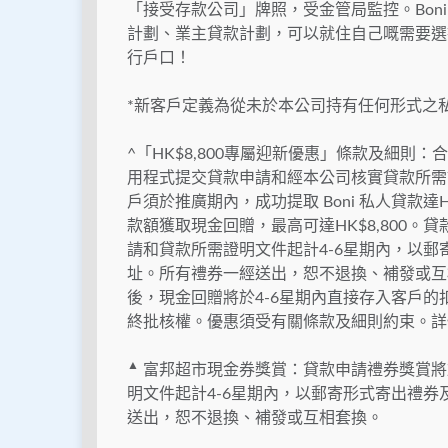
「接受存款公司」牌照，受金管局監控。Bon
計劃、業主貸款計劃，可以就住自己嘅需要選
行戶口！
*新客戶定義為從未於本公司持有任何形式之
^「HK$8,800專屬迎新優惠」條款及細則：合
用程式提交貸款申請和經本公司核實貸款所需證
戶須於推廣期內，成功提取 Boni 私人貸款達
款額獲取現金回贈，最高可達HK$8,800。貸
請和貸款所需證明文件起計4-6星期內，以
址。所有禮券一經送出，恕不退換、補發或互
後，現金回贈將於4-6星期內直接存入客戶的
終批核權。優惠須受有關條款及細則約束。詳情：http:
▲
富邦超市現金券獎賞：貸款申請禮券獎賞將於
明文件起計4-6星期內，以郵寄形式寄出禮
送出，恕不退換、補發或互相套換。