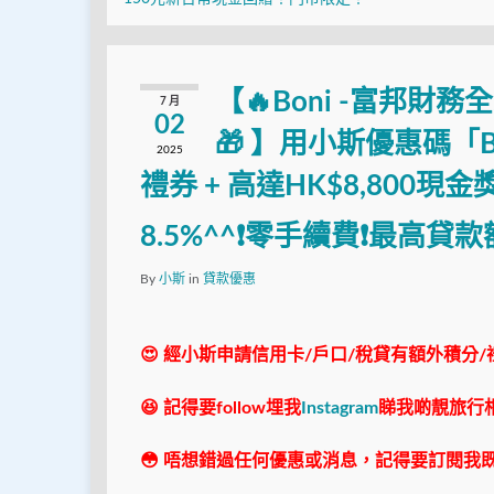
【🔥Boni -富邦財
7 月
02
🎁 】用小斯優惠碼「B
2025
禮券 + 高達HK$8,800
8.5%^^❗零手續費❗最高貸款額高
By
小斯
in
貸款優惠
😍 經小斯申請信用卡/戶口/稅貸有額外積分/
😆 記得要follow埋我
Instagram
睇我啲靚旅行
😳 唔想錯過任何優惠或消息，記得要訂閱我既