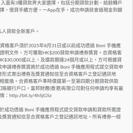
i 入面有3種貸款畀大家選擇，包括分期貸款計劃、結餘轉戶
擇，借貸手續方便，一App在手，成功申請就會過現金到銀
私人貸款全新客戶。
資格客戶須於2025年8月31日或以前成功透過 Boni 手機應
明文件，方可獲取HK$200貸款申請禮券獎賞。合資格客
HK$30,000或以上，及還款期達24個月或以上，方可根據貸
款申請禮券獎賞將於成功透過 Boni 手機應用程式提交貸款申
郵寄形式寄出禮券及獎賞通知信至合資格客戶之登記通訊地
相套換。合資格客戶準時償還第一至第四期分期貸款供款
扣賬銀行戶口。富邦財務(香港)有限公司對任何申請均享有最
//bit.ly/4hSjGSz
成功透過 Boni 手機應用程式提交貸款申請和貸款所需證
券及獎賞通知信至合資格客戶之登記通訊地址。所有禮券一經