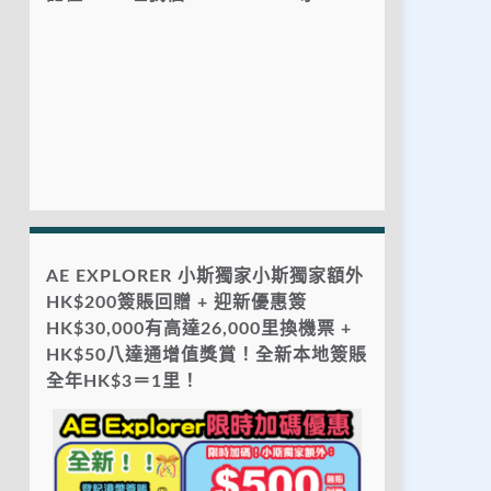
AE EXPLORER 小斯獨家小斯獨家額外
HK$200簽賬回贈 + 迎新優惠簽
HK$30,000有高達26,000里換機票 +
HK$50八達通增值獎賞！全新本地簽賬
全年HK$3＝1里！