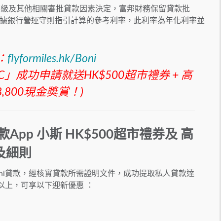
評級及其他相關審批貸款因素決定，富邦財務保留貸款批
據銀行營運守則指引計算的參考利率，此利率為年化利率並
：
flyformiles.hk/Boni
C」成功申請就送HK$500超市禮券 + 高
8,800現金獎賞！)
款App
小斯
HK$500超市禮券及 高
及細則
Boni貸款，經核實貸款所需證明文件，成功提取私人貸款達
月或以上，可享以下迎新優惠 ：