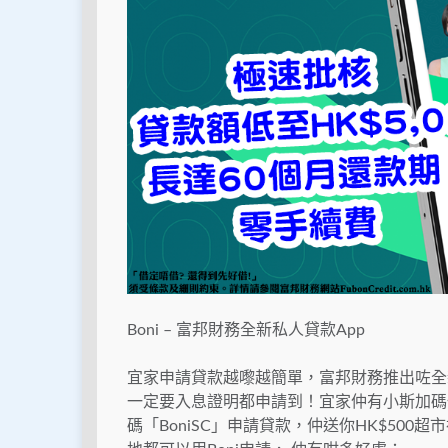
Boni – 富邦財務全新私人貸款App
宜家申請貸款越嚟越簡單，富邦財務推出咗全新
一定要入息證明都申請到！宜家仲有小斯加碼優
碼「BoniSC」申請貸款，仲送你HK$500超