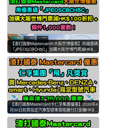
【渣打國泰Mastercard®大阪世博優惠】用優惠碼
「JPEOSCBCH5C」加購大阪世博門票減HK$…
【渣打國泰Mastercard卡仁孚集團優惠】2026年4
月30日前買指定汽車型號車簽賬繳付訂金賺HK$…