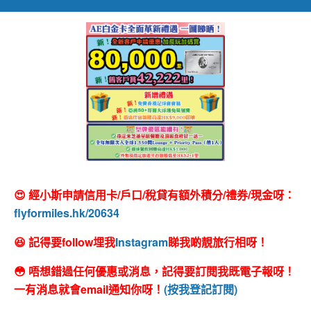
😍 經小斯申請信用卡/戶口/稅貸有額外積分/禮券/現金呀：
flyformiles.hk/20634
😆 記得要follow埋我
Instagram
睇我啲靚旅行相呀！
😳 唔想錯過任何優惠或消息，記得要訂閱我既電子報呀！
一有消息就會email通知你呀！
(按我登記訂閱)