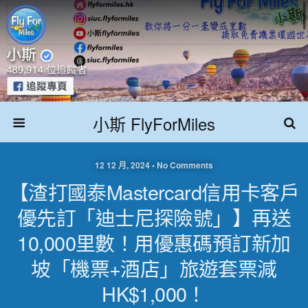
小斯 FlyForMiles
12 12 月, 2024 • No Comments
【渣打國泰Mastercard信用卡客戶
優先訂「迪士尼探險號」】再送
10,000里數！用優惠碼預訂新加
坡「機票+酒店」旅遊套票減
HK$1,000！