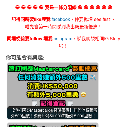
😀 😀 😀 😀 😀 我是一條分隔線 😀 😀 😀 😀 😀 😀
記得同時要like埋我
facebook
，仲要撳埋”see first”，
咁先會第一時間睇到我出既最新優惠！
同埋梗係要follow 埋我
Instagram
，睇我啲靚相同IG Story
啦！
你可能會有興趣:
【渣打國泰Mastercard®簽賬優惠】任何消費賺額
外500里數！消費HK$50,000有額外5,000里數！