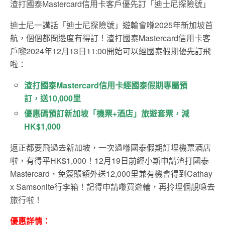
渣打國泰Mastercard信用卡客戶優先訂「迪士尼探險號」
迪士尼一講話「迪士尼探險號」遊輪會喺2025年新加坡首
航，個個都問邊度有得訂！渣打國泰Mastercard信用卡客
戶嚟2024年12月13日11:00開始可以經國泰假期優先訂飛
啦：
渣打國泰Mastercard信用卡經國泰假期專屬預
訂，送10,000里
優惠碼預訂新加坡「機票+酒店」旅遊套票，減
HK$1,000
返正都要飛過去新加坡，一次過喺國泰假期訂埋機票酒店
啦，有得平HK$1,000！12月19日前經小斯申請渣打國泰
Mastercard，免簽賬額外送12,000里兼有機會得到Cathay
x Samsonite行李箱！記得申請嚟買遊輪，再拎埋個靚喼去
旅行啦！
優惠詳情：