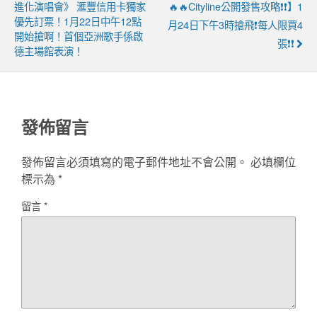
進化演唱會》 滙豐信用卡獨家
🔥🔥Cityline公開發售攻略❗❗】1
優先訂票！1月22日中午12點
月24日下午3時搶飛❗每人限買4
開始搶啊！首個亞洲歌手係啟
張❗❗
德主場館表演！
發佈留言
發佈留言必須填寫的電子郵件地址不會公開。
必填欄位
標示為
*
留言
*