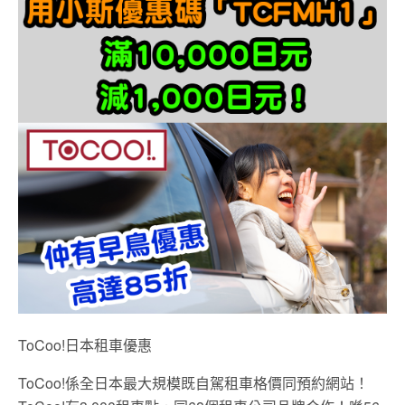
ToCoo!日本租車優惠
ToCoo!係全日本最大規模既自駕租車格價同預約網站！