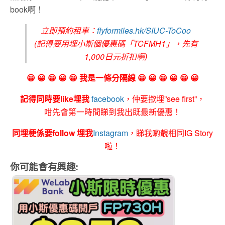
book啊！
立即預約租車：
flyformiles.hk/SIUC-ToCoo
(記得要用埋小斯個優惠碼「TCFMH1」，先有
1,000日元折扣啊)
😀 😀 😀 😀 😀 我是一條分隔線 😀 😀 😀 😀 😀 😀
記得同時要like埋我
facebook
，仲要撳埋”see first”，
咁先會第一時間睇到我出既最新優惠！
同埋梗係要follow 埋我
Instagram
，睇我啲靚相同IG Story
啦！
你可能會有興趣: