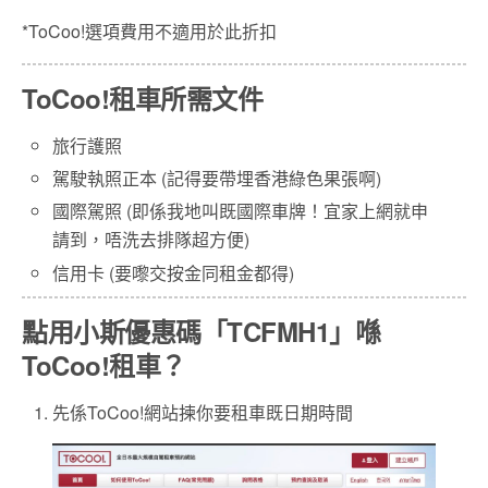
*ToCoo!選項費用不適用於此折扣
ToCoo!租車所需文件
旅行護照
駕駛執照正本 (記得要帶埋香港綠色果張啊)
國際駕照 (即係我地叫既國際車牌！宜家上網就申
請到，唔洗去排隊超方便)
信用卡 (要嚟交按金同租金都得)
點用小斯優惠碼「TCFMH1」喺
ToCoo!租車？
先係ToCoo!網站揀你要租車既日期時間