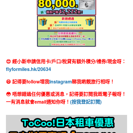
😍 經小斯申請信用卡/戶口/稅貸有額外積分/禮券/現金呀：
flyformiles.hk/20634
😆 記得要follow埋我
Instagram
睇我啲靚旅行相呀！
😳 唔想錯過任何優惠或消息，記得要訂閱我既電子報呀！
一有消息就會email通知你呀！
(按我登記訂閱)