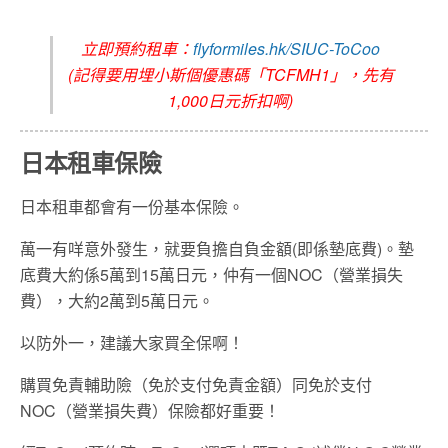
立即預約租車：
flyformiles.hk/SIUC-ToCoo
(記得要用埋小斯個優惠碼「TCFMH1」，先有
1,000日元折扣啊)
日本租車保險
日本租車都會有一份基本保險。
萬一有咩意外發生，就要負擔自負金額(即係墊底費)。墊
底費大約係5萬到15萬日元，仲有一個NOC（營業損失
費），大約2萬到5萬日元。
以防外一，建議大家買全保啊！
購買免責輔助險（免於支付免責金額）同免於支付
NOC（營業損失費）保險都好重要！