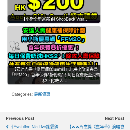
【小斯全新富邦 iN ShopBack Visa…
【安達人壽「健康補保障計劃」】用小斯優惠碼
「FFM20」首年保費8折優惠*！每日保費低至港幣
$2，除咗人…
Categories:
最新優惠
Previous Post
Next Post
《Evolution Nic Live謝霆鋒
【🔥🔥周杰倫《嘉年華》演唱會