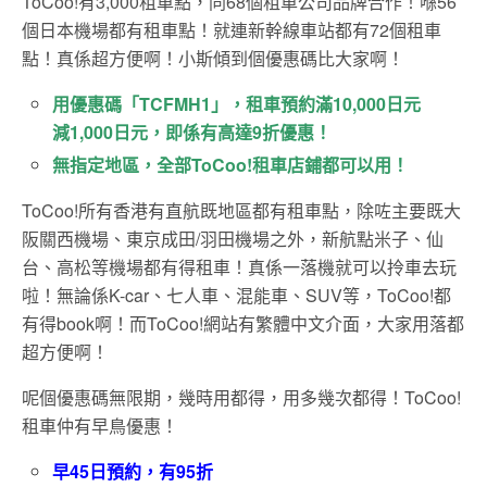
ToCoo!有3,000租車點，同68個租車公司品牌合作！喺56
個日本機場都有租車點！就連新幹線車站都有72個租車
點！真係超方便啊！小斯傾到個優惠碼比大家啊！
用優惠碼「TCFMH1」，租車預約滿10,000日元
減1,000日元，即係有高達9折優惠！
無指定地區，全部ToCoo!租車店鋪都可以用！
ToCoo!所有香港有直航既地區都有租車點，除咗主要既大
阪關西機場、東京成田/羽田機場之外，新航點米子、仙
台、高松等機場都有得租車！真係一落機就可以拎車去玩
啦！無論係K-car、七人車、混能車、SUV等，ToCoo!都
有得book啊！而ToCoo!網站有繁體中文介面，大家用落都
超方便啊！
呢個優惠碼無限期，幾時用都得，用多幾次都得！ToCoo!
租車仲有早鳥優惠！
早45日預約，有95折