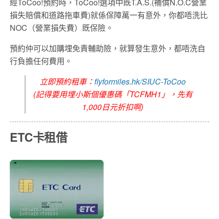
經ToCoo!預約時，ToCoo!選項中既T.A.S.(補償N.O.C營業
損失賠償和道路拖車費)就係保障萬一有意外，你都唔洗比
NOC（營業損失費）既保險。
預約仲可以加購埋免責輔助險，就算發生意外，都唔洗自
行負擔任何費用。
立即預約租車：
flyformiles.hk/SIUC-ToCoo
(記得要用埋小斯個優惠碼「TCFMH1」，先有
1,000日元折扣啊)
ETC卡租借