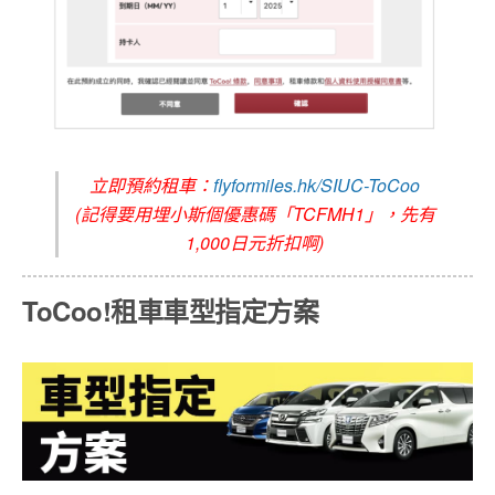
立即預約租車：
flyformiles.hk/SIUC-ToCoo
(記得要用埋小斯個優惠碼「TCFMH1」，先有
1,000日元折扣啊)
ToCoo!租車車型指定方案