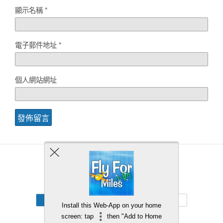
顯示名稱
*
電子郵件地址
*
個人網站網址
Back to top
Mobile
Desktop
Install this Web-App on your home
screen: tap
then "Add to Home