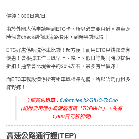
價錢：330日幣/日
由於外國人係申請唔到ETC卡，所以必需要租借。還車既
時候會check到你既道路費用，到時畀錢就得！
ETC好處係唔洗停車比錢！超方便！而用ETC畀錢都會有
優惠！會根據工作日既早上、晚上、假日等期同時段提供
折扣！通常會比現金平約20%左右，最多有半價嫁！
而ETC車載設備係所有租車既標準配備，所以唔洗再租多
樣野嫁！
立即預約租車：
flyformiles.hk/SIUC-ToCoo
(記得要用埋小斯個優惠碼「TCFMH1」，先有
1,000日元折扣啊)
高速公路通行證(TEP)