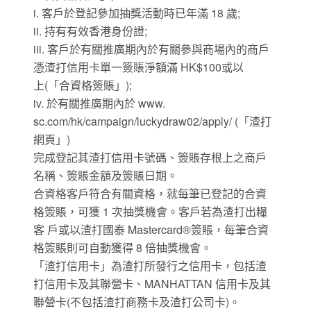
i. 客戶於登記參加抽獎活動時已年滿 18 歲;
ii. 持有有效香港身份證;
iii. 客戶於有關推廣期內於有關參與商場內的商戶
憑渣打信用卡單一簽賬淨額滿 HK$100或以
上(「合資格簽賬」);
iv. 於有關推廣期內於 www.
sc.com/hk/campaign/luckydraw02/apply/ (「渣打
網頁」)
完成登記其渣打信用卡號碼、簽賬存根上之商戶
名稱、簽賬金額及簽賬日期。
合資格客戶符合有關資格，就每筆已登記的合資
格簽賬，可獲 1 次抽獎機會。客戶若為渣打出糧
客 戶或以渣打國泰 Mastercard®簽賬，每筆合資
格簽賬則可自動獲得 8 倍抽獎機會。
「渣打信用卡」為渣打所發行之信用卡，包括渣
打信用卡及其聯營卡、MANHATTAN 信用卡及其
聯營卡(不包括渣打商務卡及渣打公司卡)。