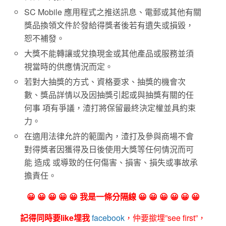
SC Mobile 應用程式之推送訊息、電郵或其他有關
獎品換領文件於發給得獎者後若有遺失或損毀，
恕不補發。
大獎不能轉讓或兌換現金或其他產品或服務並須
視當時的供應情況而定。
若對大抽獎的方式、資格要求、抽獎的機會次
數、獎品詳情以及因抽獎引起或與抽獎有關的任
何事 項有爭議，渣打將保留最終決定權並具約束
力。
在適用法律允許的範圍內，渣打及參與商場不會
對得獎者因獲得及日後使用大獎等任何情況而可
能 造成 或導致的任何傷害、損害、損失或事故承
擔責任。
😀 😀 😀 😀 😀 我是一條分隔線 😀 😀 😀 😀 😀 😀
記得同時要like埋我
facebook
，仲要撳埋”see first”，