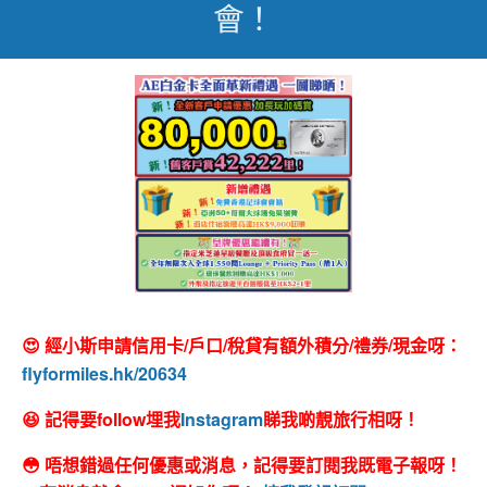
會！
😍 經小斯申請信用卡/戶口/稅貸有額外積分/禮券/現金呀：
flyformiles.hk/20634
😆 記得要follow埋我
Instagram
睇我啲靚旅行相呀！
😳 唔想錯過任何優惠或消息，記得要訂閱我既電子報呀！