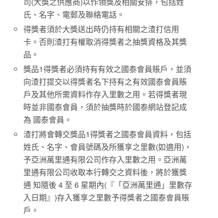
司(大獎之供應商)以作領獎及相關安排，包括姓
氏、名字、電郵及聯絡電話。
得獎者須於大獎送出時仍持有相關之渣打信用
卡。否則渣打有權取消得獎者之抽獎資格及其獎
品。
獎品1得獎者必須持有有效之國泰會員賬戶，並須
向渣打提交以得獎者名下持有之有效國泰會員賬
戶及其他所需資料作存入里數之用。若得獎者現
時並非國泰會員，須於抽獎時於國泰網站登記成
為 國泰會員。
渣打將會轉交獎品1得獎者之國泰會員資料，包括
姓氏、名字、會員號碼及所獲享之里數(如適用)，
予亞洲萬里通有限公司作存入里數之用。亞洲萬
里通有限公司收取本行轉交之資料後，將於獲獎
通 知隨後 4 至 6 星期內(『「亞洲萬里通」里數存
入日期』)存入獲享之里數予得獎者之國泰會員賬
戶。