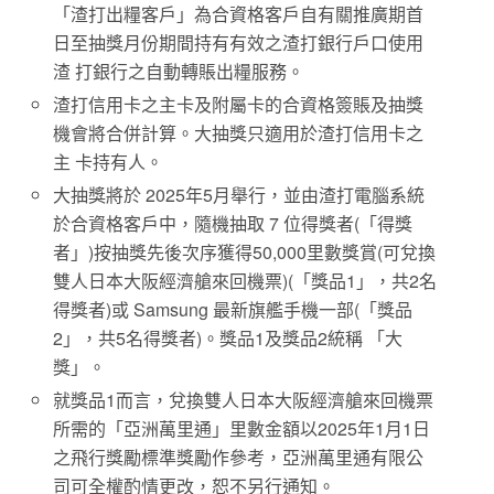
「渣打出糧客戶」為合資格客戶自有關推廣期首
日至抽獎月份期間持有有效之渣打銀行戶口使用
渣 打銀行之自動轉賬出糧服務。
渣打信用卡之主卡及附屬卡的合資格簽賬及抽獎
機會將合併計算。大抽獎只適用於渣打信用卡之
主 卡持有人。
大抽獎將於 2025年5月舉行，並由渣打電腦系統
於合資格客戶中，隨機抽取 7 位得獎者(「得獎
者」)按抽獎先後次序獲得50,000里數獎賞(可兌換
雙人日本大阪經濟艙來回機票)(「獎品1」，共2名
得獎者)或 Samsung 最新旗艦手機一部(「獎品
2」，共5名得獎者)。獎品1及獎品2統稱 「大
獎」。
就獎品1而言，兌換雙人日本大阪經濟艙來回機票
所需的「亞洲萬里通」里數金額以2025年1月1日
之飛行獎勵標準獎勵作參考，亞洲萬里通有限公
司可全權酌情更改，恕不另行通知。