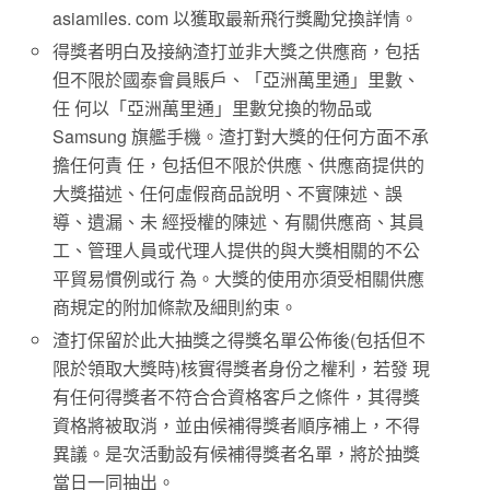
asiamiles. com 以獲取最新飛行獎勵兌換詳情。
得獎者明白及接納渣打並非大獎之供應商，包括
但不限於國泰會員賬戶、「亞洲萬里通」里數、
任 何以「亞洲萬里通」里數兌換的物品或
Samsung 旗艦手機。渣打對大獎的任何方面不承
擔任何責 任，包括但不限於供應、供應商提供的
大獎描述、任何虛假商品說明、不實陳述、誤
導、遺漏、未 經授權的陳述、有關供應商、其員
工、管理人員或代理人提供的與大獎相關的不公
平貿易慣例或行 為。大獎的使用亦須受相關供應
商規定的附加條款及細則約束。
渣打保留於此大抽獎之得獎名單公佈後(包括但不
限於領取大獎時)核實得獎者身份之權利，若發 現
有任何得獎者不符合合資格客戶之條件，其得獎
資格將被取消，並由候補得獎者順序補上，不得
異議。是次活動設有候補得獎者名單，將於抽獎
當日一同抽出。