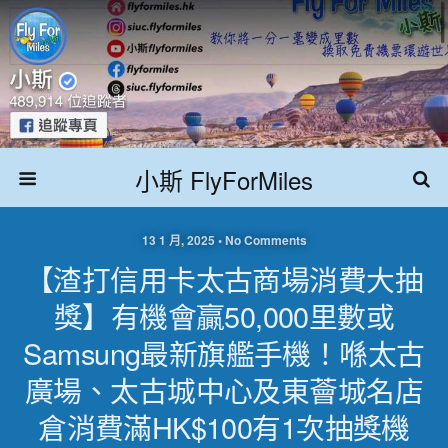
小斯 FlyForMiles
13 1 月, 2025 • No Comments
【渣打信用卡太古商場消費大抽
獎】有機會贏50,000里數或
Samsung最新旗艦手機！喺太古
廣場、太古城中心及東薈城名店
倉消費滿HK$100有1次抽獎機