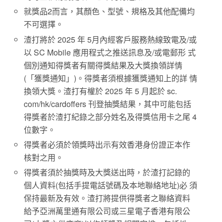
就獎品2而言，其顏色、型號、規格及其他配備均
不可選擇。
渣打將於 2025 年 5月內經客戶服務熱線致電及/或
以 SC Mobile 應用程式之推送訊息及/或電郵形 式
個別通知得獎者有關得獎結果及大獎換領詳情
(「獲獎通知」)。得獎者須根據獲獎通知上的詳 情
換領大獎。渣打有權於 2025 年 5 月起於 sc.
com/hk/cardoffers 刊登抽獎結果，其中可能包括
得獎者於渣打紀錄之部分姓名及得獎信用卡之尾 4
位數字。
得獎者必須於領獎時出示有效香港身份證正本作
核對之用。
得獎者須於抽獎時及大獎送出時，於渣打記錄的
個人資料(包括手提電話號碼及本地聯絡地址)必 須
保持最新及有效。渣打將提供得獎者之聯絡資料
給予亞洲萬里通有限公司或三星電子香港有限公