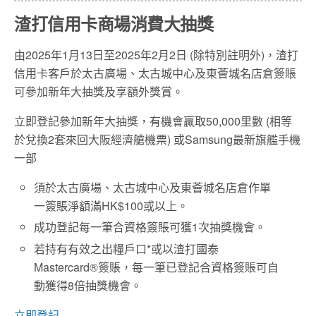
渣打信用卡商場消費大抽獎
由2025年1月13日至2025年2月2日 (除特別註明外)，渣打
信用卡客戶於太古廣場、太古城中心及東薈城名店倉簽賬
可參加新年大抽獎及享額外獎賞。
立即登記參加新年大抽獎，有機會贏取50,000里數 (相等
於兌換2套來回大阪經濟艙機票) 或Samsung最新旗艦手機
一部
須於太古廣場、太古城中心及東薈城名店倉作單
一簽賬淨額滿HK$100或以上。
成功登記每一筆合資格簽賬可獲1次抽獎機會。
若持有有效之出糧戶口*或以渣打國泰
Mastercard®簽賬，每一筆已登記合資格簽賬可自
動獲得8倍抽獎機會。
立即登記