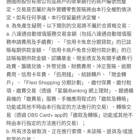
通國際股份有限公司或商戶的收單銀行的商戶編號而釐
定。交易是否屬於海外實體零售簽賬將由本行全權酌情決
定。如有任何爭議，本行保留最終決定權。
8. 為免產生疑問，以下類別的交易將不屬於合資格交易：
a. 八達通自動增值服務交易金額（包括八達通自動增值服
務申請費用及手續費）、「信用卡免息分期貸款」的已誌
賬每期供款金額、「信用卡商戶免息分期付款計劃」的已
誌賬每期供款金額、認購基金、現金透支及有關手續費/行
政費、籌碼兌換、外幣兌換、財務費用、沖正簽賬、逾期
費用、信用卡年費、「迅用錢」、結餘轉戶、「現金轉
戶」、「Flexi Shopping 分期計劃」、繳付保費、繳付稅
項、繳費交易（透過 「星展iBanking 網上理財」、銀通櫃
員機的「繳費易」服務、手機應用程式的「繳款及轉賬」
功能或其他不時由本行指定的方法進行的交易）、轉賬交
易（透過 DBS Card+ app的「繳款及轉賬」功能或其他不
時由本行指定的方法進行的交易）；
b. 所有涉及被取消、正在進行索償、未誌賬、退貨及/或退
款等的交易；