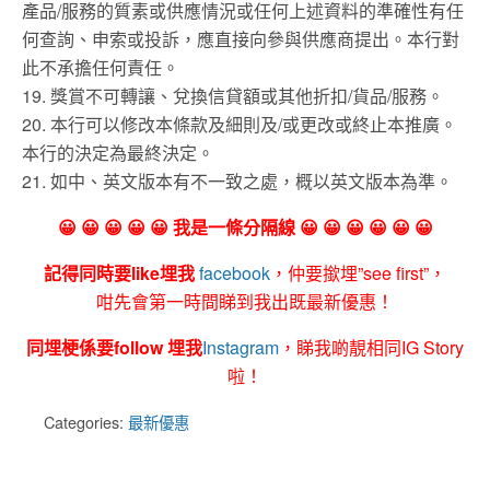
產品/服務的質素或供應情況或任何上述資料的準確性有任
何查詢、申索或投訴，應直接向參與供應商提出。本行對
此不承擔任何責任。
19. 獎賞不可轉讓、兌換信貸額或其他折扣/貨品/服務。
20. 本行可以修改本條款及細則及/或更改或終止本推廣。
本行的決定為最終決定。
21. 如中、英文版本有不一致之處，概以英文版本為準。
😀 😀 😀 😀 😀 我是一條分隔線 😀 😀 😀 😀 😀 😀
記得同時要like埋我
facebook
，仲要撳埋”see first”，
咁先會第一時間睇到我出既最新優惠！
同埋梗係要follow 埋我
Instagram
，睇我啲靚相同IG Story
啦！
Categories:
最新優惠