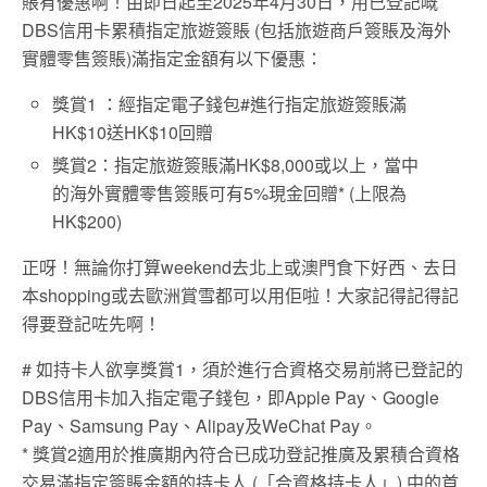
賬有優惠啊！由即日起至2025年4月30日，用已登記嘅
DBS信用卡累積指定旅遊簽賬 (包括旅遊商戶簽賬及海外
實體零售簽賬)滿指定金額有以下優惠：
獎賞1 ：
經指定
電子錢包#
進行指定旅遊簽賬
滿
HK$10送
HK$10回贈
獎賞2：指定旅遊簽賬滿HK$8,000或以上
，當中
的海外實體零售簽賬可有
5%現金回贈* (上限為
HK$200)
正呀！無論你打算weekend去北上或澳門食下好西、去日
本shopping或去歐洲賞雪都可以用佢啦！大家記得記得記
得要登記咗先啊！
# 如持卡人欲享獎賞1，須於進行合資格交易前將已登記的
DBS信用卡加入指定電子錢包，即Apple Pay、Google
Pay、Samsung Pay、Alipay及WeChat Pay。
* 獎賞2適用於推廣期內符合已成功登記推廣及累積合資格
交易滿指定簽賬金額的持卡人 (「合資格持卡人」) 中的首