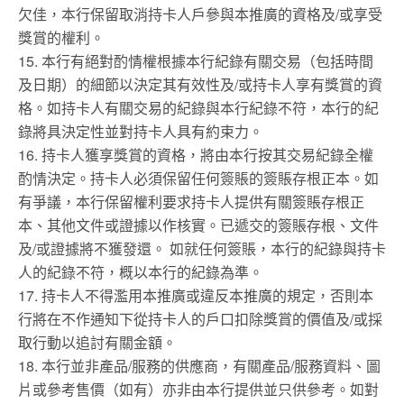
欠佳，本行保留取消持卡人戶參與本推廣的資格及/或享受
獎賞的權利。
15. 本行有絕對酌情權根據本行紀錄有關交易（包括時間
及日期）的細節以決定其有效性及/或持卡人享有獎賞的資
格。如持卡人有關交易的紀錄與本行紀錄不符，本行的紀
錄將具決定性並對持卡人具有約束力。
16. 持卡人獲享獎賞的資格，將由本行按其交易紀錄全權
酌情決定。持卡人必須保留任何簽賬的簽賬存根正本。如
有爭議，本行保留權利要求持卡人提供有關簽賬存根正
本、其他文件或證據以作核實。已遞交的簽賬存根、文件
及/或證據將不獲發還。 如就任何簽賬，本行的紀錄與持卡
人的紀錄不符，概以本行的紀錄為準。
17. 持卡人不得濫用本推廣或違反本推廣的規定，否則本
行將在不作通知下從持卡人的戶口扣除獎賞的價值及/或採
取行動以追討有關金額。
18. 本行並非產品/服務的供應商，有關產品/服務資料、圖
片或參考售價（如有）亦非由本行提供並只供參考。如對