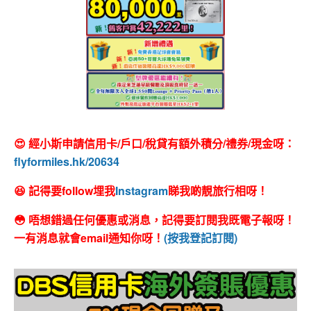
😍 經小斯申請信用卡/戶口/稅貸有額外積分/禮券/現金呀：
flyformiles.hk/20634
😆 記得要follow埋我
Instagram
睇我啲靚旅行相呀！
😳 唔想錯過任何優惠或消息，記得要訂閱我既電子報呀！
一有消息就會email通知你呀！
(按我登記訂閱)