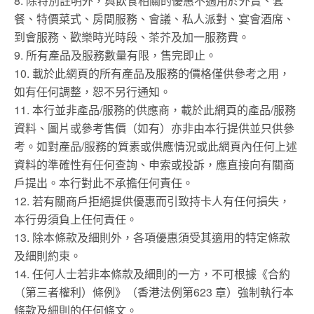
8. 除特別註明外，與飲食相關的優惠不適用於外賣、套
餐、特價菜式、房間服務、會議、私人派對、宴會酒席、
到會服務、歡樂時光時段、茶芥及加一服務費。
9. 所有產品及服務數量有限，售完即止。
10. 載於此網頁的所有產品及服務的價格僅供參考之用，
如有任何調整，恕不另行通知。
11. 本行並非產品/服務的供應商，載於此網頁的產品/服務
資料、圖片或參考售價（如有）亦非由本行提供並只供參
考。如對產品/服務的質素或供應情況或此網頁內任何上述
資料的準確性有任何查詢、申索或投訴，應直接向有關商
戶提出。本行對此不承擔任何責任。
12. 若有關商戶拒絕提供優惠而引致持卡人有任何損失，
本行毋須負上任何責任。
13. 除本條款及細則外，各項優惠須受其適用的特定條款
及細則約束。
14. 任何人士若非本條款及細則的一方，不可根據《合約
（第三者權利）條例》（香港法例第623 章）強制執行本
條款及細則的任何條文。