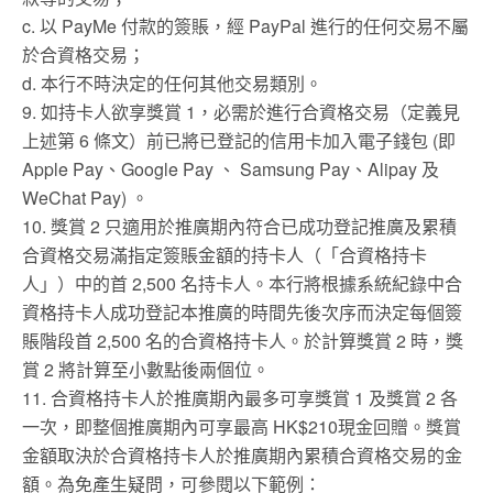
c. 以 PayMe 付款的簽賬，經 PayPal 進行的任何交易不屬
於合資格交易；
d. 本行不時決定的任何其他交易類別。
9. 如持卡人欲享獎賞 1，必需於進行合資格交易（定義見
上述第 6 條文）前已將已登記的信用卡加入電子錢包 (即
Apple Pay、Google Pay 、 Samsung Pay、Alipay 及
WeChat Pay) 。
10. 獎賞 2 只適用於推廣期內符合已成功登記推廣及累積
合資格交易滿指定簽賬金額的持卡人（「合資格持卡
人」）中的首 2,500 名持卡人。本行將根據系統紀錄中合
資格持卡人成功登記本推廣的時間先後次序而決定每個簽
賬階段首 2,500 名的合資格持卡人。於計算獎賞 2 時，獎
賞 2 將計算至小數點後兩個位。
11. 合資格持卡人於推廣期內最多可享獎賞 1 及獎賞 2 各
一次，即整個推廣期內可享最高 HK$210現金回贈。獎賞
金額取決於合資格持卡人於推廣期內累積合資格交易的金
額。為免產生疑問，可參閱以下範例：