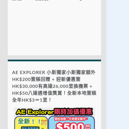
AE EXPLORER 小斯獨家小斯獨家額外
HK$200簽賬回贈 + 迎新優惠簽
HK$30,000有高達26,000里換機票 +
HK$50八達通增值獎賞！全新本地簽賬
全年HK$3＝1里！