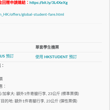
0現金回贈申請連結：
https://bit.ly/3L4XeXg
zh_HK/offers/global-student-fare.html
單套學生機票
US
預訂
使用
HKSTUDENT
預訂
惠：
價
惠：
/加拿大: 額外1件寄艙行李, 23公斤 (標準票價)
目的地: 額外1件寄艙行李, 23公斤 (彈性票價)