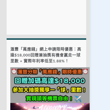
滙豐「萬應錢」網上申請限時優惠：高
達$18,000回贈兼抽獎有機會贏走一球
里數 + 實際年利率低至1.88%！