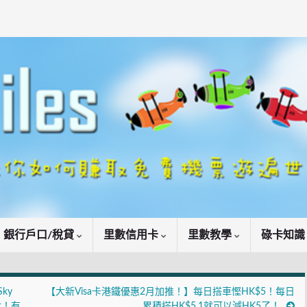
銀行戶口/稅貸
里數信用卡
里數教學
碌卡知
Sky
【大新Visa卡港鐵優惠2月加推！】每日搭車慳HK$5！每日
食！有
累積搭HK$5.1就可以減HK5了！