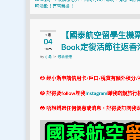
啤酒飲！有雪糕食！
【國泰航空留學生機票
2 月
04
Book定復活節往返香
2025
By
小斯
in
最新優惠
😍 經小斯申請信用卡/戶口/稅貸有額外積分/
😆 記得要follow埋我
Instagram
睇我啲靚旅行
😳 唔想錯過任何優惠或消息，記得要訂閱我既