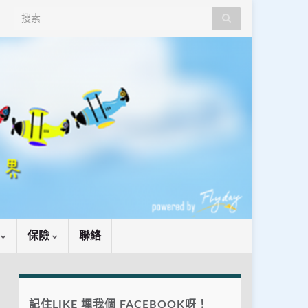
Search for:
識
保險
聯絡
記住LIKE 埋我個 FACEBOOK呀！