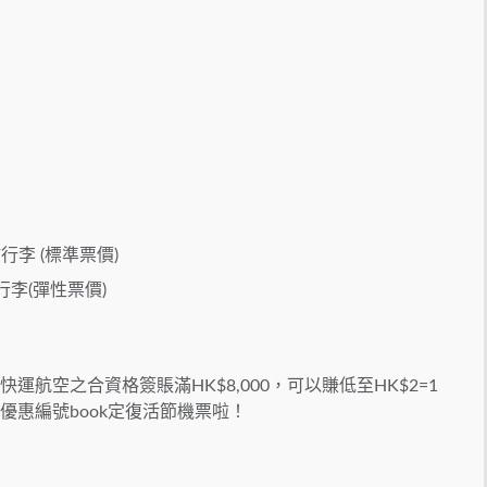
李 (標準票價)
李(彈性票價)
運航空之合資格簽賬滿HK$8,000，可以賺低至HK$2=1
埋優惠編號book定復活節機票啦！