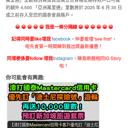
的額外 4,500 「亞洲萬里通」里數將於 2025 年 6 月 30 日
或之前存入至您的國泰會員賬戶。
😀 😀 😀 😀 😀 我是一條分隔線 😀 😀 😀 😀 😀 😀
記得同時要like埋我
facebook
，仲要撳埋”see first”，
咁先會第一時間睇到我出既最新優惠！
同埋梗係要follow 埋我
Instagram
，睇我啲靚相同IG Story
啦！
你可能會有興趣:
【渣打國泰Mastercard信用卡客戶優先訂「迪士尼