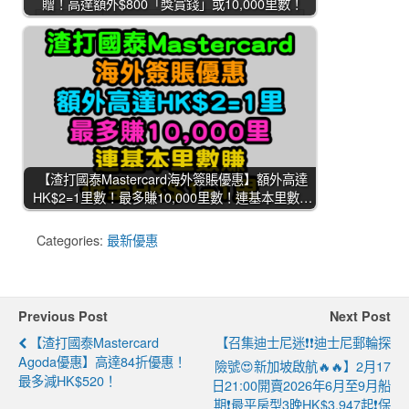
贈！高達額外$800「獎賞錢」或10,000里數！
【渣打國泰Mastercard海外簽賬優惠】額外高達
HK$2=1里數！最多賺10,000里數！連基本里數…
Categories:
最新優惠
Previous Post
Next Post
【渣打國泰Mastercard
【召集迪士尼迷❗❗迪士尼郵輪探
Agoda優惠】高達84折優惠！
險號😍新加坡啟航🔥🔥】2月17
最多減HK$520！
日21:00開賣2026年6月至9月船
期❗最平房型3晚HK$3,947起❗保