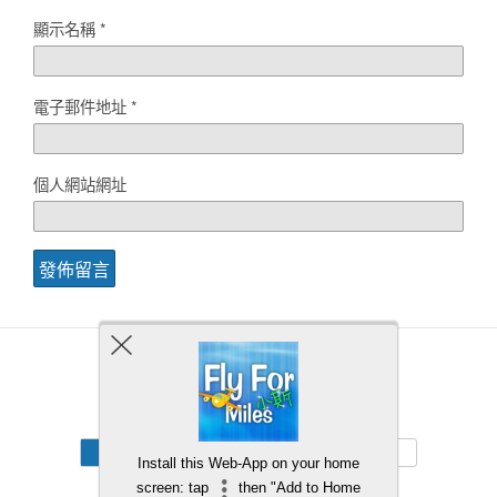
顯示名稱
*
電子郵件地址
*
個人網站網址
Back to top
Mobile
Desktop
Install this Web-App on your home
screen: tap
then "Add to Home