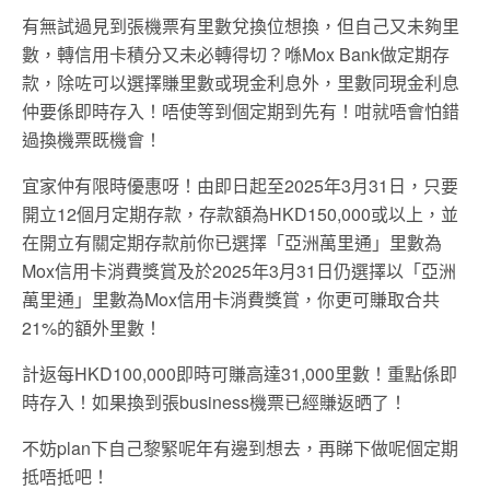
有無試過見到張機票有里數兌換位想換，但自己又未夠里
數，轉信用卡積分又未必轉得切？喺Mox Bank做定期存
款，除咗可以選擇賺里數或現金利息外，里數同現金利息
仲要係即時存入！唔使等到個定期到先有！咁就唔會怕錯
過換機票既機會！
宜家仲有限時優惠呀！由即日起至2025年3月31日，只要
開立12個月定期存款，存款額為HKD150,000或以上，並
在開立有關定期存款前你已選擇「亞洲萬里通」里數為
Mox信用卡消費獎賞及於2025年3月31日仍選擇以「亞洲
萬里通」里數為Mox信用卡消費獎賞，你更可賺取合共
21%的額外里數！
計返每HKD100,000即時可賺高達31,000里數！重點係即
時存入！如果換到張business機票已經賺返晒了！
不妨plan下自己黎緊呢年有邊到想去，再睇下做呢個定期
抵唔抵吧！