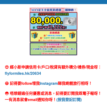
😍 經小斯申請信用卡/戶口/稅貸有額外積分/禮券/現金呀：
flyformiles.hk/20634
😆 記得要follow埋我
Instagram
睇我啲靚旅行相呀！
😳 唔想錯過任何優惠或消息，記得要訂閱我既電子報呀！
一有消息就會email通知你呀！
(按我登記訂閱)