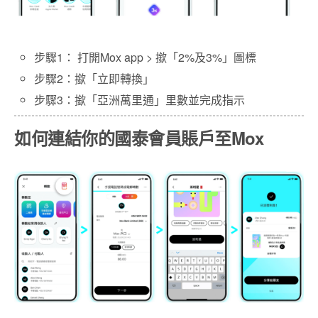
步驟1： 打開Mox app > 撳「2%及3%」圖標
步驟2：撳「立即轉換」
步驟3：撳「亞洲萬里通」里數並完成指示
如何連結你的國泰會員賬戶至Mox