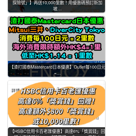
探險號」】再送10,000里數！用優惠碼預訂新加
坡…
【渣打國泰Mastercard日本優惠】Outlet每100日元
=…
【HSBC信用卡百老匯優惠】高達6%「獎賞錢」回