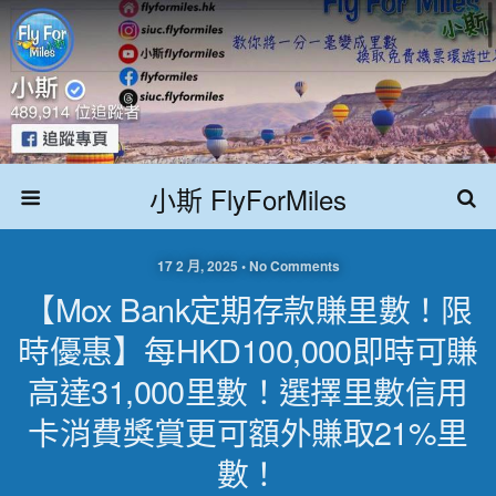
小斯 FlyForMiles
17 2 月, 2025 • No Comments
【Mox Bank定期存款賺里數！限
時優惠】每HKD100,000即時可賺
高達31,000里數！選擇里數信用
卡消費獎賞更可額外賺取21%里
數！