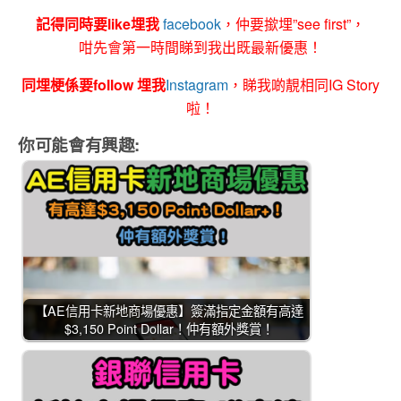
記得同時要like埋我
facebook
，仲要撳埋”see first”，
咁先會第一時間睇到我出既最新優惠！
同埋梗係要follow 埋我
Instagram
，睇我啲靚相同IG Story
啦！
你可能會有興趣:
【AE信用卡新地商場優惠】簽滿指定金額有高達
$3,150 Point Dollar！仲有額外獎賞！