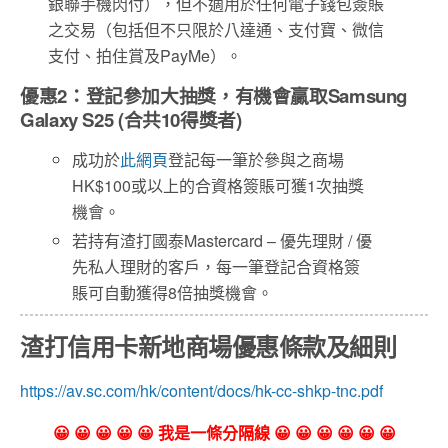
銀聯手機閃付），但不適用於任何電子錢包簽賬
之交易（包括但不只限於八達通、支付寶、微信
支付、拍住賞及PayMe）。
優惠2：登記參加大抽獎，有機會贏取Samsung
Galaxy S25 (合共10得獎者)
成功於
此網頁
登記每一筆於參與之商場
HK$100或以上的合資格簽賬可獲1次抽獎
機會。
若持有渣打國泰Mastercard – 優先理財 / 優
先私人理財的客戶，每一筆登記合資格簽
賬可自動獲得8倍抽獎機會。
渣打信用卡新地商場優惠條款及細則
https://av.sc.com/hk/content/docs/hk-cc-shkp-tnc.pdf
😀 😀 😀 😀 😀 我是一條分隔線 😀 😀 😀 😀 😀 😀