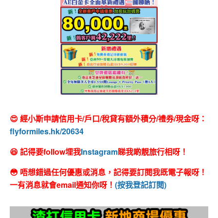
😍 經小斯申請信用卡/戶口/稅貸有額外積分/禮券/現金呀：
flyformiles.hk/20634
😆 記得要follow埋我
Instagram
睇我啲靚旅行相呀！
😳 唔想錯過任何優惠或消息，記得要訂閱我既電子報呀！
一有消息就會email通知你呀！
(按我登記訂閱)