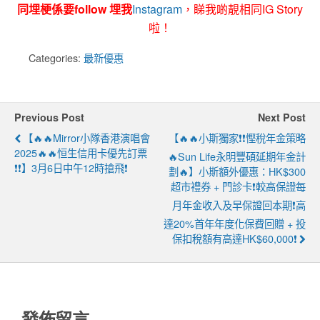
同埋梗係要follow 埋我
Instagram
，睇我啲靚相同IG Story
啦！
Categories:
最新優惠
Previous Post
Next Post
【🔥🔥Mirror小隊香港演唱會
【🔥🔥小斯獨家❗❗慳稅年金策略
2025🔥🔥恒生信用卡優先訂票
🔥Sun Life永明豐碩延期年金計
❗❗】3月6日中午12時搶飛❗
劃🔥】小斯額外優惠：HK$300
超市禮券 + 門診卡❗較高保證每
月年金收入及早保證回本期❗高
達20%首年年度化保費回贈 + 投
保扣稅額有高達HK$60,000❗
發佈留言