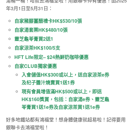
湯補一補！咁就去鴻福堂啦！用銀聯卡仲有優惠！由2025
年3月1日至5月31日：
自家豬腳薑醋禮卡
HK$530/10
張
自家湯套票
HK$480/10
張
靈芝龜苓膏買
2
送
1
自家涼茶
HK$100/5
支
HFT Life
限定
– $24
熱鮮奶咖啡優惠
自家CLUB獨家優惠
入會儲值HK$300或以上，送自家涼茶e券
及杞子醬汁燒賣買1送1券
現有會員增值滿HK$500或以上，即送
HK$160獎賞，包括：自家湯e券、靈芝龜
苓膏買1送1e券及自家涼茶買1送1e券
好多地鐵站都有鴻福堂！想身體健康就超易啦！記得要用
銀聯卡去鴻福堂啦！