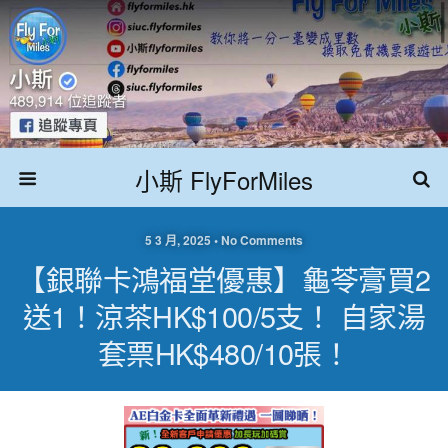
小斯 FlyForMiles
5 3 月, 2025 • No Comments
【銀聯卡鴻福堂優惠】龜苓膏買2
送1！涼茶HK$100/5支！ 自家湯
套票HK$480/10張！