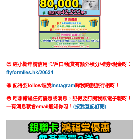
😍 經小斯申請信用卡/戶口/稅貸有額外積分/禮券/現金呀：
flyformiles.hk/20634
😆 記得要follow埋我
Instagram
睇我啲靚旅行相呀！
😳 唔想錯過任何優惠或消息，記得要訂閱我既電子報呀！
一有消息就會email通知你呀！
(按我登記訂閱)