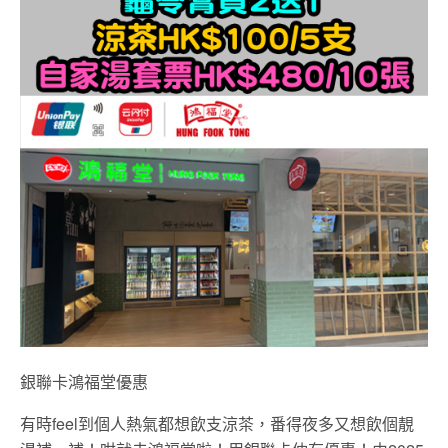
銀聯卡鴻福堂優惠
有時feel到個人熱氣都想飲支涼茶，番得夜多又想飲個靚