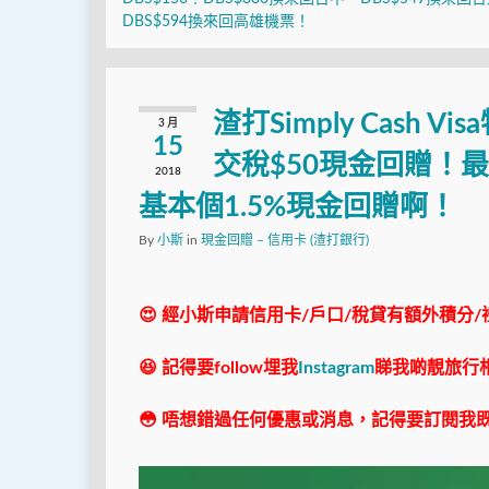
DBS$594換來回高雄機票！
渣打Simply Cash
3 月
15
交稅$50現金回贈！
2018
基本個1.5%現金回贈啊！
By
小斯
in
現金回贈 – 信用卡 (渣打銀行)
😍 經小斯申請信用卡/戶口/稅貸有額外積分/
😆 記得要follow埋我
Instagram
睇我啲靚旅行
😳 唔想錯過任何優惠或消息，記得要訂閱我既