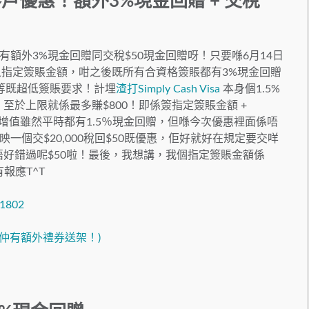
a特選客戶優惠！額外3%現金回贈 + 交稅
額外3%現金回贈同交稅$50現金回贈呀！只要喺6月14日
之指定簽賬金額，咁之後既所有合資格簽賬都有3%現金回贈
0不等既超低簽賬要求！計埋
渣打Simply Cash Visa
本身個1.5%
至於上限就係最多賺$800！即係簽指定簽賬金額 +
自動增值雖然平時都有1.5％現金回贈，但喺今次優惠裡面係唔
個交$20,000稅回$50既優惠，佢好就好在規定要交咩
sss唔好錯過呢$50啦！最後，我想講，我個指定簽賬金額係
有報應T^T
01802
斯申請仲有額外禮券送架！)