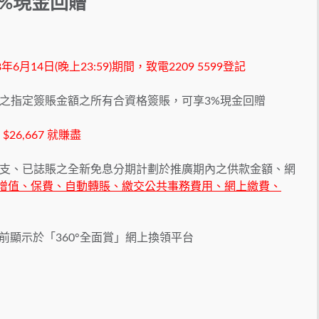
額外3%現金回贈
8年6月14日(晚上23:59)期間，致電2209 5599登記
之指定簽賬金額之所有合資格簽賬，可享3%現金回贈
$26,667 就賺盡
支、已誌賬之全新免息分期計劃於推廣期內之供款金額、網
動增值、保費、自動轉賬、繳交公共事務費用、網上繳費、
之前顯示於「360°全面賞」網上換領平台