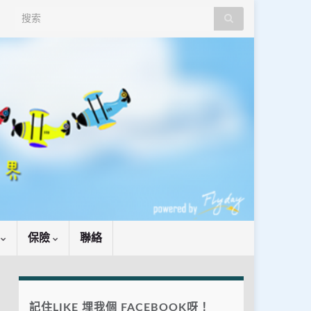
Search for:
識
保險
聯絡
記住LIKE 埋我個 FACEBOOK呀！