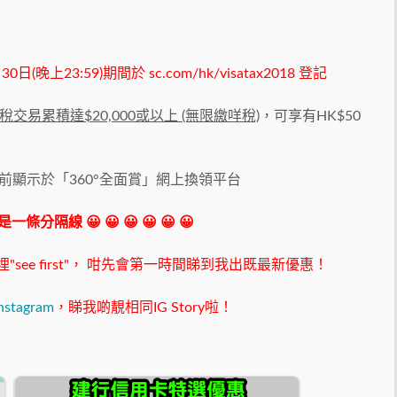
月30日(晚上23:59)期間於
sc.com/hk/visatax2018
登記
稅交易累積達$20,000或以上 (無限繳咩稅)
，可享有HK$50
之前顯示於「360°全面賞」網上換領平台
 我是一條分隔線 😀 😀 😀 😀 😀 😀
ee first"，
咁先會第一時間睇到我出既最新優惠！
nstagram
，睇我啲靚相同IG Story啦！