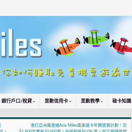
銀行戶口/稅貸
里數信用卡
里數教學
碌卡知
減
渣打亞洲萬里通Asia Miles萬事達卡年費獎賞計劃！交
台北、
$1,800年費有20,000里！計返即係$0.09/里！你又覺得值唔