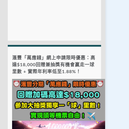
滙豐「萬應錢」網上申請限時優惠：高
達$18,000回贈兼抽獎有機會贏走一球
里數 + 實際年利率低至1.88%！