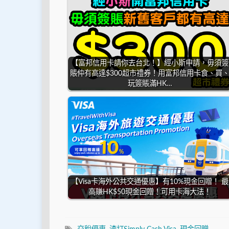
【富邦信用卡請你去台北！】經小斯申請，毋須簽
賬仲有高達$300超市禮券！用富邦信用卡食、買
玩簽賬滿HK…
【Visa卡海外公共交通優惠】有10%現金回贈！ 最
高賺HK$50現金回贈！可用卡海大法！