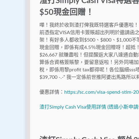
渣打Simply Cash Vis
$50現金回贈！
嘩！我終於收到渣打俾我既特選客戶優惠啦！有
前憑指定VISA信用卡簽賬超出列明於邀請函
架！有好多人都收到$500、$800、$1,00
現金回贈，即係有成4.5％現金回贈呀！超抵！
$26,667 就賺盡啦！但提醒返大家八達通
算係合資格簽賬黎，要留意返啦！另外同場加映一
稅，即係用黎profit tax都得呢！各位腦細
$39,700 -.-” 我一定係前世推阿婆出馬路所以
優惠詳情：
https://sc.com/visa-spend-stim-2
渣打Simply Cash Visa使用詳情 (透過小