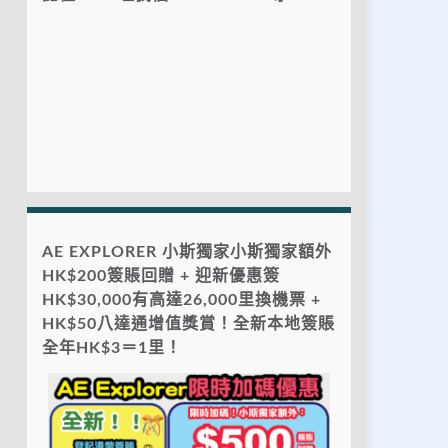
AE EXPLORER 小斯獨家小斯獨家額外
HK$200簽賬回贈 + 迎新優惠簽
HK$30,000有高達26,000里換機票 +
HK$50八達通增值獎賞！全新本地簽賬
全年HK$3＝1里！