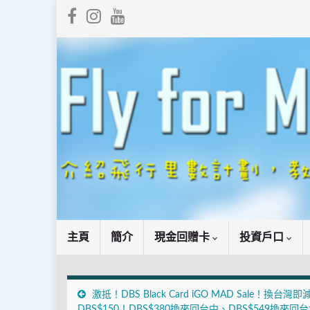
主頁
簡介
現金回贈卡
投資戶口
激抵！DBS Black Card iGO MAD Sale！換台灣即
DBS$150！DBS$380換來回台中、DBS$549換來回