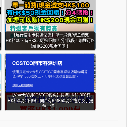
【建行信用卡特選優惠】單一消費/現金透支
、
HK$100，有HK$50現金回贈！分4階段！加埋可以
賺HK$200現金回贈！
【Visa卡深圳COSTCO優惠】買滿HK$1,000有
HK$50現金回贈！開戶有RMB60現金禮券及手提
包一個！