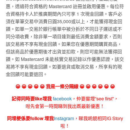
惠，透過符合資格的 Mastercard 註冊並啟用優惠。每位符
合資格持卡人於推廣期間內只可享 1 次現金回饋。客戶必
須在單筆交易中消費日圓35,000或以上，才能獲得現金回
饋。如單一交易於銀行帳單中被分拆於不同日子運送或不
同分項收費，除非單一項目達到最低消費金額要求，否則
該交易將不享有現金回饋。如果您在優惠期間購買商品，
但該商品於優惠期後才出貨並扣款，則您可能無法獲得回
饋。如 Mastercard 未能核實交易記錄以作優惠認證，該交
易將不享有現金回饋。如要退貨或取消交易，所享有的現
金回饋可能要退回。
😀 😀 😀 😀 😀 我是一條分隔線 😀 😀 😀 😀 😀 😀
記得同時要like埋我
facebook
，仲要撳埋”see first”，
咁先會第一時間睇到我出既最新優惠！
同埋梗係要follow 埋我
Instagram
，睇我啲靚相同IG Story
啦！