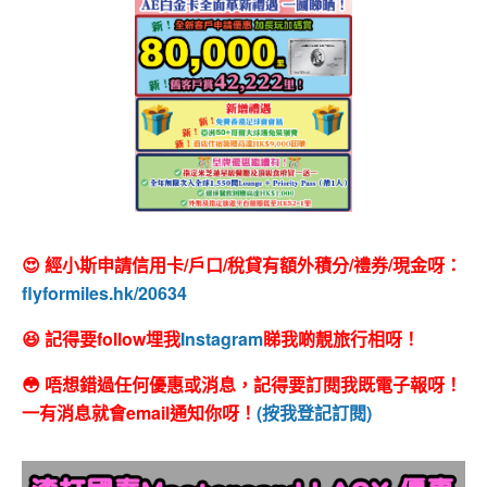
😍 經小斯申請信用卡/戶口/稅貸有額外積分/禮券/現金呀：
flyformiles.hk/20634
😆 記得要follow埋我
Instagram
睇我啲靚旅行相呀！
😳 唔想錯過任何優惠或消息，記得要訂閱我既電子報呀！
一有消息就會email通知你呀！
(按我登記訂閱)