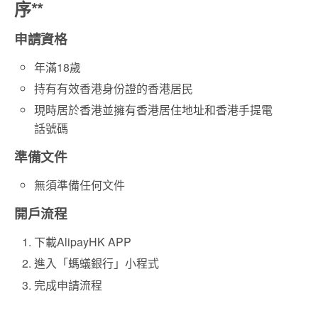
序**
申請資格
年滿18歲
持有有效香港身份證的香港居民
現時居於香港並擁有香港居住地址和香港手提電
話號碼
準備文件
無須準備任何文件
開戶流程
下載AlipayHK APP
進入「螞蟻銀行」小程式
完成申請流程