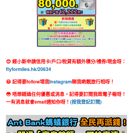
😍 經小斯申請信用卡/戶口/稅貸有額外積分/禮券/現金呀：
flyformiles.hk/20634
😆 記得要follow埋我
Instagram
睇我啲靚旅行相呀！
😳 唔想錯過任何優惠或消息，記得要訂閱我既電子報呀！
一有消息就會email通知你呀！
(按我登記訂閱)