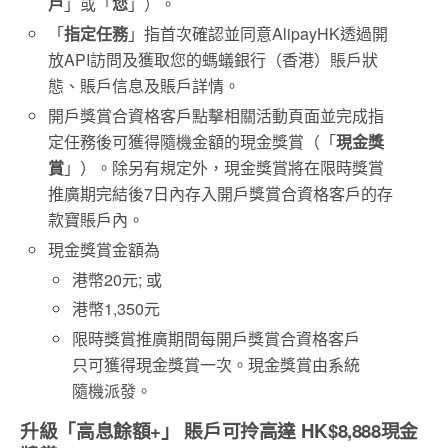
戶
」或「
您
」）。
「
指定任務
」指首次確認並同意AlipayHK透過開
放API訪問及獲取您的螞蟻銀行（香港）賬戶狀
態、賬戶信息及賬戶詳情。
開戶獎賞合資格客戶點擊相關活動頁面並完成指
定任務後可獲得隨機金額的現金獎賞（「
現金獎
賞
」）。除另有規定外，現金獎賞將在限時獎賞
推廣期完結後7日內存入開戶獎賞合資格客戶的存
款寶賬戶內。
現金獎賞金額為
港幣20元; 或
港幣1,350元
限時獎賞推廣期間每開戶獎賞合資格客戶
只可獲得現金獎賞一次。現金獎賞由系統
隨機派發。
升級「高息餘額+」 賬戶可拎高達 HK$8,888現金