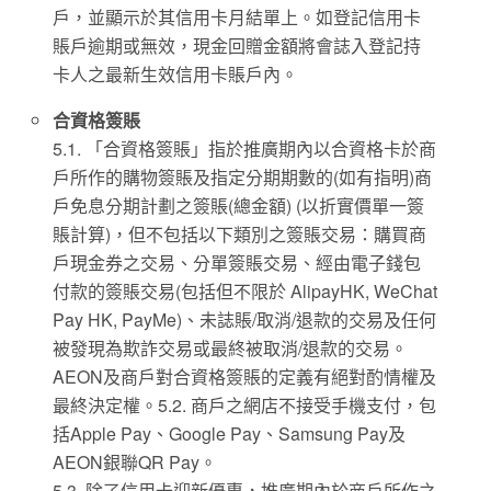
戶，並顯示於其信用卡月結單上。如登記信用卡
賬戶逾期或無效，現金回贈金額將會誌入登記持
卡人之最新生效信用卡賬戶內。
合資格簽賬
5.1. 「合資格簽賬」指於推廣期內以合資格卡於商
戶所作的購物簽賬及指定分期期數的(如有指明)商
戶免息分期計劃之簽賬(總金額) (以折實價單一簽
賬計算)，但不包括以下類別之簽賬交易：購買商
戶現金券之交易、分單簽賬交易、經由電子錢包
付款的簽賬交易(包括但不限於 AlipayHK, WeChat
Pay HK, PayMe)、未誌賬/取消/退款的交易及任何
被發現為欺詐交易或最終被取消/退款的交易。
AEON及商戶對合資格簽賬的定義有絕對酌情權及
最終決定權。5.2. 商戶之網店不接受手機支付，包
括Apple Pay、Google Pay、Samsung Pay及
AEON銀聯QR Pay。
5.3. 除了信用卡迎新優惠，推廣期內於商戶所作之