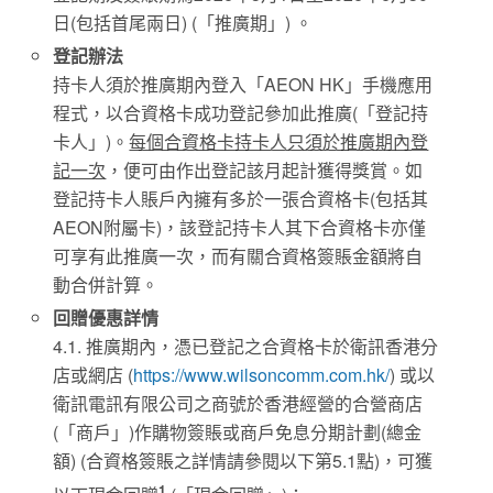
日(包括首尾兩日) (「推廣期」) 。
登記辦法
持卡人須於推廣期內登入「AEON HK」手機應用
程式，以合資格卡成功登記參加此推廣(「登記持
卡人」)。
每個合資格卡持卡人只須於推廣期內登
記一次
，便可由作出登記該月起計獲得獎賞。如
登記持卡人賬戶內擁有多於一張合資格卡(包括其
AEON附屬卡)，該登記持卡人其下合資格卡亦僅
可享有此推廣一次，而有關合資格簽賬金額將自
動合併計算。
回贈優惠詳情
4.1. 推廣期內，憑已登記之合資格卡於衛訊香港分
店或網店 (
https://www.wilsoncomm.com.hk/
) 或以
衛訊電訊有限公司之商號於香港經營的合營商店
(「商戶」)作購物簽賬或商戶免息分期計劃(總金
額) (合資格簽賬之詳情請參閱以下第5.1點)，可獲
1