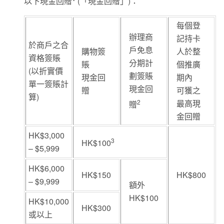
以下現金回贈
(「現金回贈」)：
每個登
辦理商
記持卡
於商戶之合
戶免息
購物簽
人於整
資格簽賬
分期計
賬
個推廣
(以折實價
劃簽賬
現金回
期內
單一簽賬計
現金回
贈
可獲之
算)
2
最高現
贈
金回贈
HK$3,000
3
HK$100
– $5,999
HK$6,000
HK$150
HK$800
– $9,999
額外
HK$100
HK$10,000
HK$300
或以上