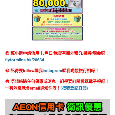
😍 經小斯申請信用卡/戶口/稅貸有額外積分/禮券/現金呀：
flyformiles.hk/20634
😆 記得要follow埋我
Instagram
睇我啲靚旅行相呀！
😳 唔想錯過任何優惠或消息，記得要訂閱我既電子報呀！
一有消息就會email通知你呀！
(按我登記訂閱)