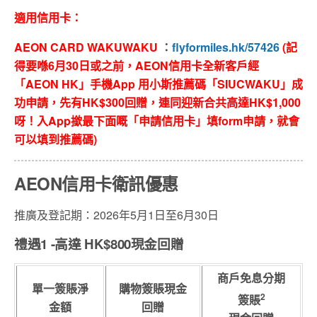
適用信用卡：
AEON CARD WAKUWAKU
：
flyformiles.hk/57426
(
記
得要喺6
月30
日或之前，
AEON信用卡全新客戶
經
「
AEON HK
」手機
App
用小斯推薦碼「
SIUCWAKU
」成
功申請，先有
HK$300回贈
，連同迎新合共高達
HK$1,000
呀！入
App
撳最下面嘅「申請信用卡」填
form
申請，就會
可以填到推薦碼
)
AEON信用卡衛訊優惠
推廣及登記期：2026年5月1日至6月30日
禮遇1 -高達 HK$800現金回贈
商戶免息分期
單一簽賬淨
購物簽賬現金
2
簽賬
金額
回贈