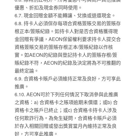
優惠、折扣及現金券同時使用。
6.7. 現金回贈金額不能轉讓、兌換或退還現金。
6.8. 持卡人必須保存每項合資格簽賬交易的簽賬存
根正本/簽賬紀錄。如持卡人對是否合資格獲得現
金回贈有爭議，AEON保留權利要求持卡人提交合
資格簽賬交易的簽賬存根正本/簽賬紀錄以作核
實。如AEON的紀錄與登記持卡人的簽賬存根/簽
賬紀錄不符，AEON的紀錄及決定將為不可推翻的
最終定論。
6.9. 合資格卡賬戶必須維持正常及良好，方可享此
推廣。
6.10. AEON可於下列任何情況下取消參與此推廣
之資格：a) 合資格卡之賬項逾期未償還；或b) 合
資格卡之賬戶已終止；或c) 合資格卡持卡人涉及
任何欺詐行為。為免生疑問，合資格卡賬戶必須
於存入相關回贈或發出獎賞當月內維持正常及良
好，方可享此推廣。