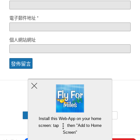
電子郵件地址
*
個人網站網址
Back to top
Mobile
Desktop
Install this Web-App on your home
screen: tap
then "Add to Home
Screen"