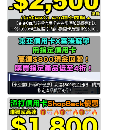
【🔥🔥Citi八達通信用卡🔥🔥限時加碼優惠❗❗送
HK$1,800現金回贈❗】經小斯開卡及簽HK$5,00…
【東亞信用卡蘇寧優惠】高達$800現金回贈！購買
指定產品低至4折！