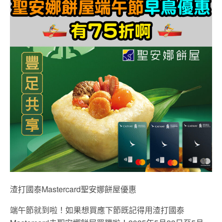
渣打國泰Mastercard聖安娜餅屋優惠
端午節就到啦！如果想買應下節既記得用渣打國泰