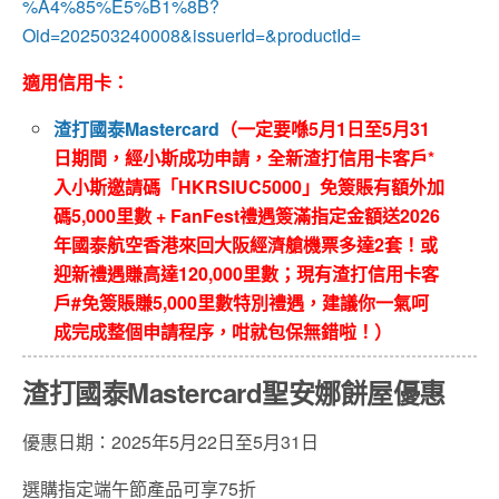
%A4%85%E5%B1%8B?
Oid=202503240008&issuerId=&productId=
適用信用卡：
渣打國泰Mastercard
（一定要喺5月1日至5月31
日期間，經小斯成功申請，全新渣打信用卡客戶*
入小斯邀請碼「HKRSIUC5000」免簽賬有額外加
碼5,000里數 + FanFest禮遇簽滿指定金額送2026
年國泰航空香港來回大阪經濟艙機票多達2套！或
迎新禮遇賺高達120,000里數；現有渣打信用卡客
戶#免簽賬賺5,000里數特別禮遇，建議你一氣呵
成完成整個申請程序，咁就包保無錯啦！）
渣打國泰Mastercard聖安娜餅屋優惠
優惠日期：2025年5月22日至5月31日
選購指定端午節產品可享75折