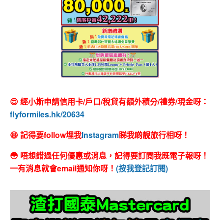
😍 經小斯申請信用卡/戶口/稅貸有額外積分/禮券/現金呀：
flyformiles.hk/20634
😆 記得要follow埋我
Instagram
睇我啲靚旅行相呀！
😳 唔想錯過任何優惠或消息，記得要訂閱我既電子報呀！
一有消息就會email通知你呀！
(按我登記訂閱)