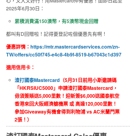
心，又大又好行！用Mastercard仲有優惠！由即日起至
2025年6月30日：
累積消費滿150澳幣，有5澳幣現金回贈
都叫有D回贈啦！記得要登記咗個優惠先有啊！
優惠詳情：
https://mtr.mastercardservices.com/zn-
TW/offers/cc50f745-e4c8-4b9f-8519-b67043c1d397
適用信用卡：
渣打國泰Mastercard
（
5月31日前用小斯邀請碼
「HKRSIUC5000」申請渣打國泰Mastercard，
毋須簽賬送5,000里數！迎新簽$6,000送國泰航空
香港來回大阪經濟艙機票 或 高達120,000里數！
參加Giveaway有機會得到利物浦 vs AC米蘭門票
2張！
）
渣打國泰Mastercard Coles優惠