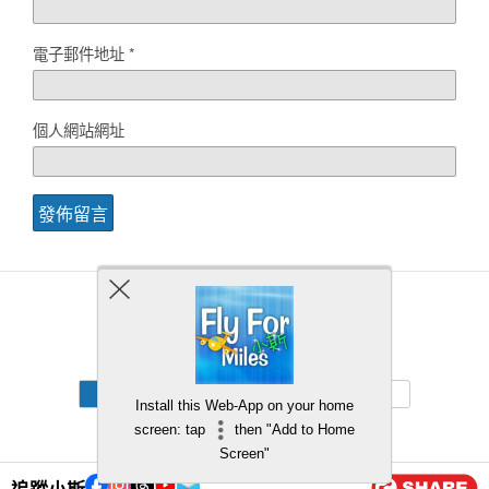
電子郵件地址
*
個人網站網址
Back to top
Mobile
Desktop
Install this Web-App on your home
screen: tap
then "Add to Home
Screen"
追蹤小斯