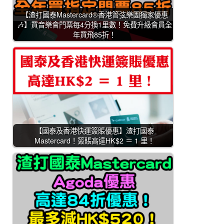
【渣打國泰Mastercard®香港管弦樂團獨家優惠
🎶】買音樂會門票每4分換1里數！免費升級會員全
年買飛85折！
【國泰及香港快運簽賬優惠】渣打國泰
Mastercard！簽賬高達HK$2 ＝ 1 里！