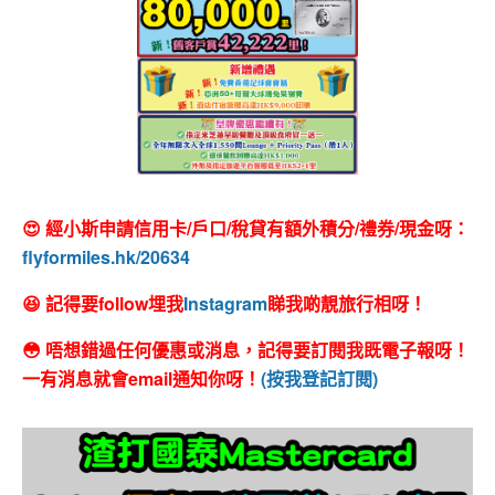
😍 經小斯申請信用卡/戶口/稅貸有額外積分/禮券/現金呀：
flyformiles.hk/20634
😆 記得要follow埋我
Instagram
睇我啲靚旅行相呀！
😳 唔想錯過任何優惠或消息，記得要訂閱我既電子報呀！
一有消息就會email通知你呀！
(按我登記訂閱)