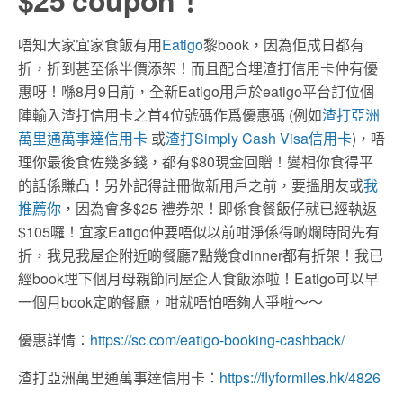
$25 coupon！
唔知大家宜家食飯有用
Eatigo
黎book，因為佢成日都有
折，折到甚至係半價添架！而且配合埋渣打信用卡仲有優
惠呀！喺8月9日前，全新Eatigo用戶於eatigo平台訂位個
陣輸入渣打信用卡之首4位號碼作爲優惠碼 (例如
渣打亞洲
萬里通萬事達信用卡
或
渣打Simply Cash Visa信用卡
)，唔
理你最後食佐幾多錢，都有$80現金回贈！變相你食得平
的話係賺凸！另外記得註冊做新用戶之前，要搵朋友或
我
推薦你
，因為㑹多$25 禮券架！即係食餐飯仔就已經執返
$105囉！宜家Eatigo仲要唔似以前咁淨係得啲爛時間先有
折，我見我屋企附近啲餐廳7點幾食dinner都有折架！我已
經book埋下個月母親節同屋企人食飯添啦！Eatigo可以早
一個月book定啲餐廳，咁就唔怕唔夠人爭啦～～
優惠詳情：
https://sc.com/eatigo-booking-cashback/
渣打亞洲萬里通萬事達信用卡：
https://flyformiles.hk/4826