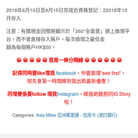
2018年6月10日至8月15日完成合資格登記：22018年10
月存入
注意：有關現金回贈將顯示於「360°全面賞」網上換領平
台，而不會直接存入賬戶。每次換領之最低金
額為每個賬戶HK$50。
😀 😀 😀 😀 😀 我是一條分隔線 😀 😀 😀 😀 😀 😀
記得同時要like埋我
facebook
，仲要撳埋”see first”，
咁先會第一時間睇到我出既最新優惠！
同埋梗係要follow 埋我
Instagram
，睇我啲靚相同IG Story
啦！
Categories:
Asia Miles 亞洲萬里通 - 信用卡 (渣打銀行)