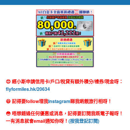
😍 經小斯申請信用卡/戶口/稅貸有額外積分/禮券/現金呀：
flyformiles.hk/20634
😆 記得要follow埋我
Instagram
睇我啲靚旅行相呀！
😳 唔想錯過任何優惠或消息，記得要訂閱我既電子報呀！
一有消息就會email通知你呀！
(按我登記訂閱)