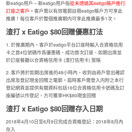
新eatigo用戶 – 新eatigo用戶指
從未透過其eatigo賬戶進行
訂座之客戶
。客戶需以有效電郵註冊eatigo賬戶方可享此
推廣！每位客戶於整個推廣期内可享此推廣最多1次。
渣打 x Eatigo $80回贈優惠訂法
1. 於推廣期內，客戶於eatigo平台訂座時輸入合資格信用
卡之首4位號碼作爲優惠碼、成功首次訂座、如期出席並
於訂座餐廳以合資格信用卡 (渣打信用卡) 簽賬
2. 客戶將於如期出席後的48小時內，收到由商戶發出確認
出席及登記現金回贈之電郵。屆時客戶需登入内附之本行
登記網頁並提供有關資料包括16位合資格信用卡號碼及訂
座編號以作登記，方可獲享HK$80現金回贈
渣打 x Eatigo $80回贈存入日期
2018年4月10日至6月9日完成合資格登記：2018年8月內
存入