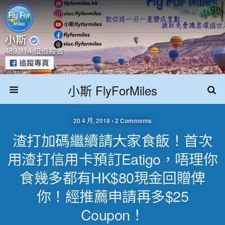
小斯 FlyForMiles
20 4 月, 2018 • 2 Comments
渣打加碼繼續請大家食飯！首次
用渣打信用卡預訂eatigo，唔理你
食幾多都有HK$80現金回贈俾
你！經推薦申請再多$25
Coupon！