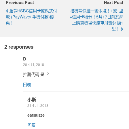
Previous Post
Next Post
滙豐HSBC信用卡感應式付
搭機場快綫一簽兩賺！1蚊1里
款 (payWave/ 手機付款)優
+信用卡積分！5月17日前於網
惠！
上購買機場快綫車飛簽$1賺1
里！
2 responses
D
20 4 月, 2018
推薦代碼 是 ？
回覆
小斯
21 4 月, 2018
eatsiusze
回覆