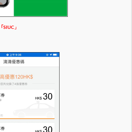
「
SIUC」