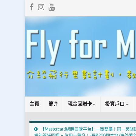
主頁
簡介
現金回贈卡
投資戶口
【Mastercard網購回贈平台】一簽雙賺！同一簽賬
額外簽賬回贈 + 信用卡積分！超過200個本地/海外著