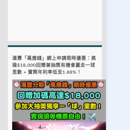
滙豐「萬應錢」網上申請限時優惠：高
達$18,000回贈兼抽獎有機會贏走一球
里數 + 實際年利率低至1.88%！