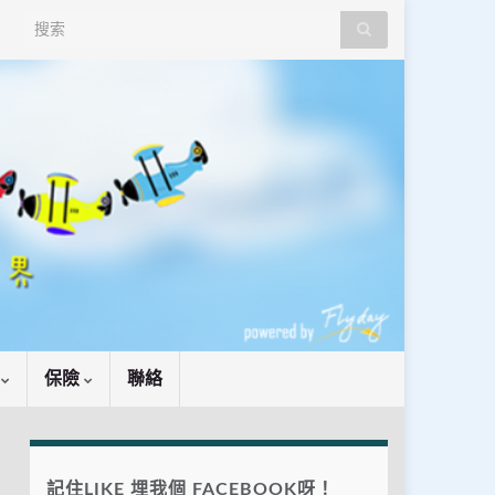
Search for:
識
保險
聯絡
記住LIKE 埋我個 FACEBOOK呀！