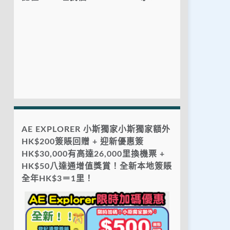
AE EXPLORER 小斯獨家小斯獨家額外
HK$200簽賬回贈 + 迎新優惠簽
HK$30,000有高達26,000里換機票 +
HK$50八達通增值獎賞！全新本地簽賬
全年HK$3＝1里！