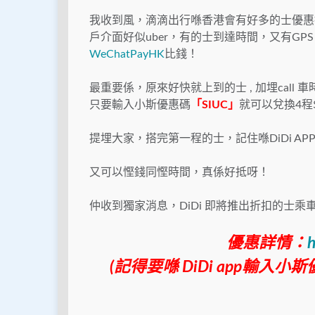
我收到風，滴滴出行喺香港會有好多的士優惠推
戶介面好似uber，有的士到達時間，又有GP
WeChatPayHK
比錢！
最重要係，原來好快就上到的士 , 加埋call 
只要輸入小斯優惠碼
「
SIU
C」
就可以兌換4程
提埋大家，搭完第一程的士，記住喺DiDi APP 
又可以慳錢同慳時間，真係好抵呀！
仲收到獨家消息，DiDi 即將推出折扣的士
優惠詳情：
h
(記得要喺 DiDi app輸入