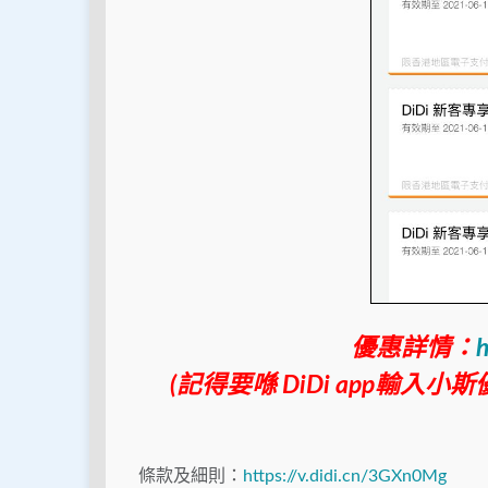
優惠詳情：
h
(記得要喺 DiDi app輸入
條款及細則：
https://v.didi.cn/3GXn0Mg