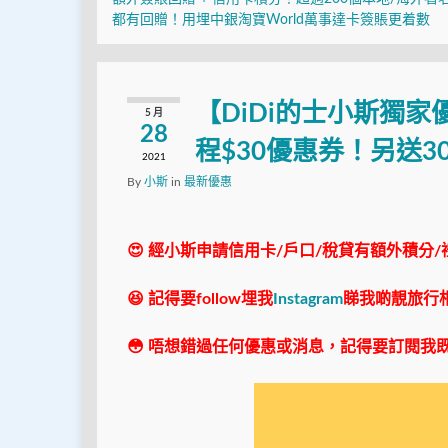
都有回贈！用埋中銀淘寶World萬事達卡簽賬更着數
【DiDi的士小斯獨家
5 月
28
程$30優惠券！另送3
2021
By
小斯
in
最新優惠
😍 經小斯申請信用卡/戶口/稅貸有額外積分/
😆 記得要follow埋我
Instagram
睇我啲靚旅行
😳 唔想錯過任何優惠或消息，記得要訂閱我既