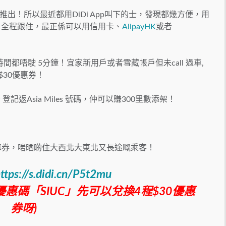
出！所以最近都用DiDi App叫下的士，發現都幾方便，用
S 全程跟住，最正係可以用信用卡、
AlipayHK
或者
車時間都唔駛 5分鐘！宜家新用戶或者雪藏帳戶但未call 過車,
$30優惠券！
登記返Asia Miles 號碼，仲可以賺300里數添架！
乘車券，啱晒啲住大西北大東北又長途嘅乘客！
ttps://s.didi.cn/P5t2mu
小斯優惠碼「SIUC」先可以兌換4程$30優惠
券呀)