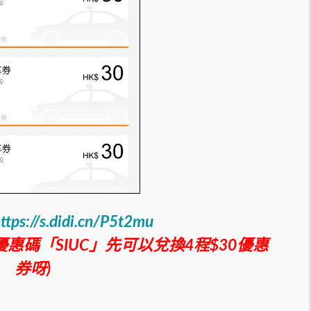
ttps://s.didi.cn/P5t2mu
小斯優惠碼「SIUC」先可以兌換4程$30優惠
券呀)