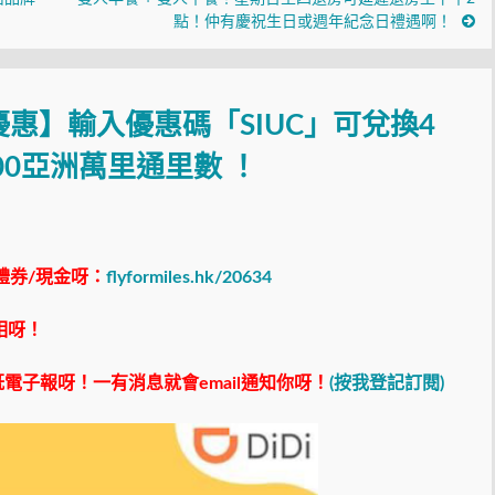
點！仲有慶祝生日或週年紀念日禮遇啊！
優惠】輸入優惠碼「SIUC」可兌換4
00亞洲萬里通里數 ！
禮券/現金呀：
flyformiles.hk/20634
相呀！
電子報呀！一有消息就會email通知你呀！
(按我登記訂閱)