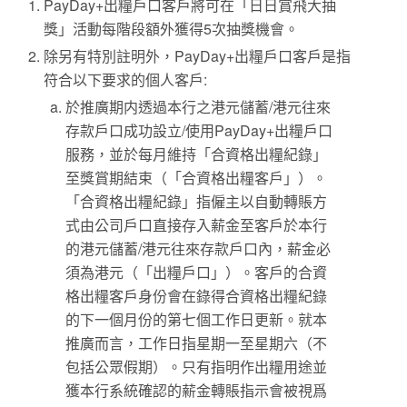
PayDay+出糧戶口客戶將可在「日日賞飛大抽
獎」活動每階段額外獲得5次抽獎機會。
除另有特別註明外，PayDay+出糧戶口客戶是指
符合以下要求的個人客戶:
於推廣期内透過本行之港元儲蓄/港元往來
存款戶口成功設立/使用PayDay+出糧戶口
服務，並於每月維持「合資格出糧紀錄」
至獎賞期結束（「合資格出糧客戶」）。
「合資格出糧紀錄」指僱主以自動轉賬方
式由公司戶口直接存入薪金至客戶於本行
的港元儲蓄/港元往來存款戶口內，薪金必
須為港元（「出糧戶口」）。客戶的合資
格出糧客戶身份會在錄得合資格出糧紀錄
的下一個月份的第七個工作日更新。就本
推廣而言，工作日指星期一至星期六（不
包括公眾假期）。只有指明作出糧用途並
獲本行系統確認的薪金轉賬指示會被視爲