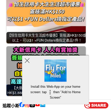
【恒生信用卡大生生活超市優惠】簽賬滿HK$150或
以上，可以$1 +FUN Dollars換指定產品1件！
Install this Web-App on your home
【大新信用卡優惠】人人有賞大抽獎！抽高達
HK$3,888現金回贈！仲有Klook、Starbucks、東…
screen: tap
then "Add to Home
Screen"
Categories:
最新優惠
追蹤小斯