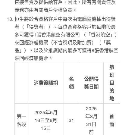
直接售賣及提供給客戶，因此，所有有關責任及
義務亦由有關商戶全權負責。
恒生將於合資格客戶中每次由電腦隨機抽出得獎
者（「得獎者」）。每位合資格客戶於每階段最
多可獲得1張香港航空有限公司 （「香港航空」）
來回經濟艙機票（不含稅項及附加費）（「獎
品」），以及於推廣期内最多可獲得8張香港航空
來回經濟艙機票。
航
班
名
公開得
消費簽賬期
目
額
獎日期
的
地
2025
2025年5月
第一
年8月
首
16日至6月
31
階段
31日
爾
15日
前