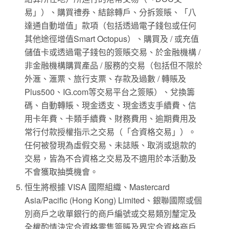
易」）、購買禮券、結餘轉戶、分拆簽賬、「八
達通自動增值」款項（包括透過電子錢包或任何
其他途徑增值Smart Octopus）、購買及 / 或充值
儲值卡或透過電子錢包的簽賬交易、於金融機構 /
非金融機構購買產品 / 服務的交易（包括但不限於
外滙、滙票、旅行支票、存款及過數 / 轉賬及
Plus500、IG.com等交易平台之簽賬）、兌換籌
碼、自動轉賬、現金透支、現金透支手續費、信
用卡年費、卡類手續費、財務費用、逾期費用及
常行付款授權指示之交易（「合資格交易」）。
任何被發現為虛假交易、未誌賬、取消或退款的
交易，皆為不合資格之交易及不適用於本活動及
不會獲取抽獎機會。
恒生將根據 VISA 國際組織、Mastercard
Asia/Pacific (Hong Kong) Limited、銀聯國際或個
別商戶之收單銀行的商戶編號或交易類別釐定及
全權酌情決定合資格零售簽賬及界定合資格商戶