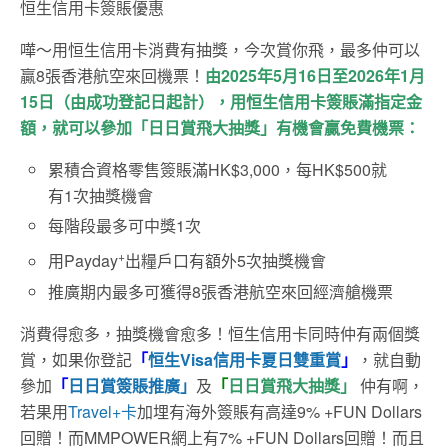
恒生信用卡簽賬優惠
嘩～用恒生信用卡消費有抽獎，今次賞你飛，最多仲可以
贏8張香港航空來回機票！
由2025年5月16日至2026年1月
15日（由成功登記日起計），用恒生信用卡簽賬滿指定金
額，就可以參加「日日賞飛大抽獎」有機會贏免費機票：
累積合資格零售簽賬滿HK$3,000，每HK$500就
有1次抽獎機會
每階段最多可中獎1次
+
用Payday
出糧戶口有額外5次抽獎機會
推廣期内最多可獲得8張香港航空來回經濟艙機票
消費得愈多，抽獎機會愈多！恒生信用卡同時仲有兩個獎
賞，如果你登記
「
恒生Visa信用卡夏日雙重賞
」
，就自動
參加
「
日日賞簽賬推廣」
及
「
日日賞飛大抽獎」
仲有啊，
若果用
Travel+卡
加埋有海外簽賬有高達9% +FUN Dollars
回贈！而MMPOWER網上有7% +FUN Dollars回贈！而且