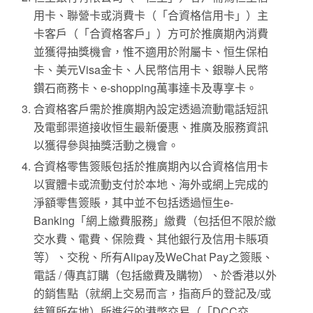
用卡、聯營卡或消費卡（「合資格信用卡」）主
卡客戶（「合資格客戶」）方可於推廣期內消費
並獲得抽獎機會，惟不適用於附屬卡、恒生保柏
卡、美元Visa金卡、人民幣信用卡、銀聯人民幣
鑽石商務卡、e-shopping萬事達卡及專享卡。
合資格客戶需於推廣期內設定透過流動電話短訊
及電郵渠道接收恒生最新優惠、推廣及服務資訊
以獲得參與抽獎活動之機會。
合資格零售簽賬包括於推廣期內以合資格信用卡
以實體卡或流動支付於本地、海外或網上完成的
淨額零售簽賬，其中並不包括透過恒生e-
Banking「網上繳費服務」繳費（包括但不限於繳
交水費、電費、保險費、其他銀行及信用卡賬項
等）、交稅、所有Alipay及WeChat Pay之簽賬、
電話 / 傳真訂購（包括繳費及購物）、於香港以外
的銷售點（就網上交易而言，指商戶的登記及/或
結算所在地）所進行的港幣交易（「DCC交