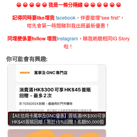
😀 😀 😀 😀 😀 我是一條分隔線 😀 😀 😀 😀 😀 😀
記得同時要like埋我
facebook
，仲要撳埋”see first”，
咁先會第一時間睇到我出既最新優惠！
同埋梗係要follow 埋我
Instagram
，睇我啲靚相同IG Story
啦！
你可能會有興趣:
【AE信用卡萬寧及GNC優惠】簽賬滿HK$300可享
HK$45簽賬回贈！等於15％回贈！名額50,000個