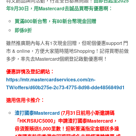
特文創品牌同活動，行足全日都無問題！
由即日起至2025
年9月30日，用Mastercard去誠品買嘢有優惠啊：
買滿800新台幣，有80新台幣現金回贈
即係9折
雖然推廣期內每人有1次現金回贈，但呢個優惠support 門
市 & online，方便大家隨時隨地Shopping！記得買嘢前做
多步，率先去Mastercard個網登記啟動優惠啊！
優惠詳情及登記網站：
https://mtr.mastercardservices.com/zn-
TW/offers/d60b275e-2c73-4775-8d98-dde4856849d1
適用信用卡推介：
渣打國泰Mastercard
(7月31日前用小斯邀請碼
「HKRSIUC5000」申請渣打國泰Mastercard，
毋須簽賬送5,000里數！迎新簽滿指定金額送多達