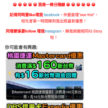
😀 😀 😀 😀 😀 我是一條分隔線 😀 😀 😀 😀 😀 😀
記得同時要like埋我
facebook
，仲要撳埋”see first”，
咁先會第一時間睇到我出既最新優惠！
同埋梗係要follow 埋我
Instagram
，睇我啲靚相同IG Story
啦！
你可能會有興趣:
【Mastercard 桃園捷運優惠】消費滿160元新台
幣，有16元新台幣現金回贈！