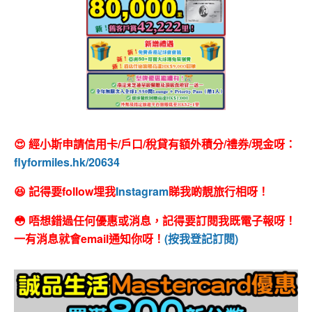
😍 經小斯申請信用卡/戶口/稅貸有額外積分/禮券/現金呀：
flyformiles.hk/20634
😆 記得要follow埋我
Instagram
睇我啲靚旅行相呀！
😳 唔想錯過任何優惠或消息，記得要訂閱我既電子報呀！
一有消息就會email通知你呀！
(按我登記訂閱)