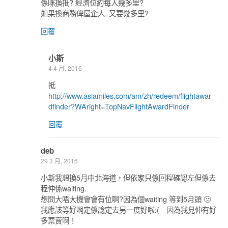
係咪換抵? 經濟位約每人幾多里?
如果換商務俾屋企人, 又要幾多里?
回覆
小斯
4 4 月, 2016
抵
http://www.asiamiles.com/am/zh/redeem/flightawar
dfinder?WAright=TopNavFlightAwardFinder
回覆
deb
29 3 月, 2016
小斯我想換5月中北海道，但依家只係回程確認左但係去
程仲係waiting.
想問大唔大機會會有位啊?因為個waiting 等到5月頭 🙁
我應該等好啊定係諗定去另一度好啦:( 因為我見仲有好
多票賣啊！