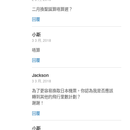
二月換聖誕算唔算遲？
回覆
小斯
3 3 月, 2018
唔算
回覆
Jackson
3 3 月, 2018
為了更容易換取日本機票，你認為我是否應該
轉到其他的飛行里數計劃？
謝謝！
回覆
小斯