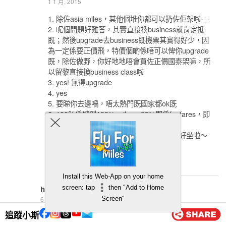
1 1 月, 2015
1. 除佐asia miles，其他個堆你都可以扔佐佢架啦-_-
2. 呢個問題好難答，其實直接換business就肯定抵
既；然後upgrade去business既機票其實得好少，因
為一定係要正價飛，特價個啲係唔可以俾你upgrade
既，除佐做野，你好地地唔會買佐正價國泰架嘛，所
以留黎直接換business class啦
3. yes! 無得upgrade
4. yes
5. 要睇你去邊喎，唔太熱門既國家都ok既
6. 100％係儲到100% miles，25%即係fanfares，即
係儲得1/4既miles
7. 你鍾意啦，我自己就覺得CX又唔係話太好坐啦～
有得揀就揀其他啦！
回覆
Install this Web-App on your home
screen: tap
then "Add to Home
harry
Screen"
6 11 月, 2014
追蹤小斯
去馬爾代夫係咪應該買呀 :D??