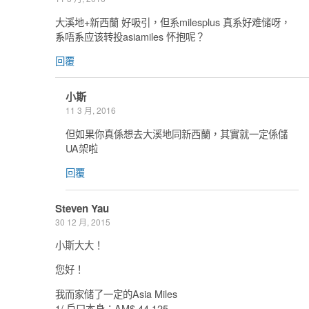
大溪地+新西蘭 好吸引，但系milesplus 真系好难储呀，
系唔系应该转投asiamiles 怀抱呢？
回覆
小斯
11 3 月, 2016
但如果你真係想去大溪地同新西蘭，其實就一定係儲
UA架啦
回覆
Steven Yau
30 12 月, 2015
小斯大大！
您好！
我而家储了一定的Asia Miles
1/ 戶口本身：AM$ 44,125