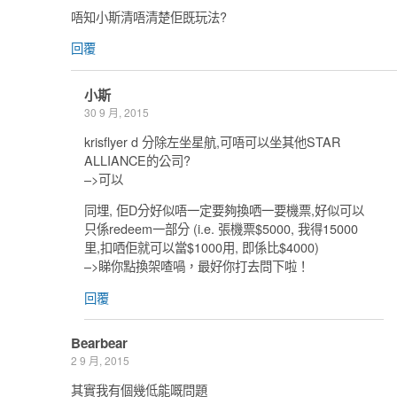
唔知小斯清唔清楚佢既玩法?
回覆
小斯
30 9 月, 2015
krisflyer d 分除左坐星航,可唔可以坐其他STAR
ALLIANCE的公司?
–>可以
同埋, 佢D分好似唔一定要夠換哂一要機票,好似可以
只係redeem一部分 (i.e. 張機票$5000, 我得15000
里,扣哂佢就可以當$1000用, 即係比$4000)
–>睇你點換架喳喎，最好你打去問下啦！
回覆
Bearbear
2 9 月, 2015
其實我有個幾低能嘅問題