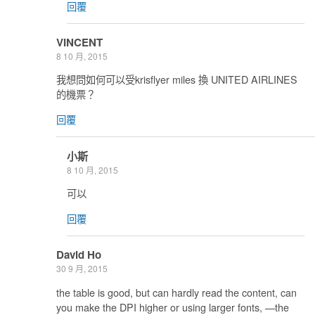
回覆
VINCENT
8 10 月, 2015
我想問如何可以受krisflyer miles 換 UNITED AIRLINES
的機票？
回覆
小斯
8 10 月, 2015
可以
回覆
David Ho
30 9 月, 2015
the table is good, but can hardly read the content, can
you make the DPI higher or using larger fonts, —the