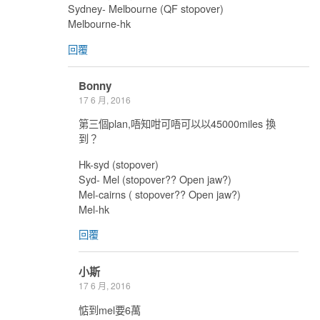
Sydney- Melbourne (QF stopover)
Melbourne-hk
回覆
Bonny
17 6 月, 2016
第三個plan,唔知咁可唔可以以45000miles 換
到？
Hk-syd (stopover)
Syd- Mel (stopover?? Open jaw?)
Mel-cairns ( stopover?? Open jaw?)
Mel-hk
回覆
小斯
17 6 月, 2016
惦到mel要6萬