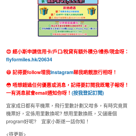
😍 經小斯申請信用卡/戶口/稅貸有額外積分/禮券/現金呀：
flyformiles.hk/20634
😆 記得要follow埋我
Instagram
睇我啲靚旅行相呀！
😳 唔想錯過任何優惠或消息，記得要訂閱我既電子報呀！
一有消息就會email通知你呀！
(按我登記訂閱)
宜家成日都有平機票，飛行里數計劃又咁多，有時究竟買
機票好，定係用里數換呢? 想用里數換既，又儲邊個
program好呢? 宜家小斯遂一話你知！
<待更新>