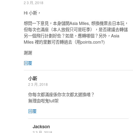
2 3 月, 2018
Hi 小斯，
想問一下意見，本身儲開Asia Miles, 想換機票去日本玩，
但每次也滿座（本人放假只可是旺季），是否建議去轉儲
另一個飛行計劃好些？如是，應轉哪個？另外，Asia
Miles 裡的里數可否轉過去（用points.com?)
謝謝
回覆
小斯
2 3 月, 2018
你每次都滿座係你次次都太遲換喳？
無理由咁鬼full架
回覆
Jackson
2 3 月, 2018