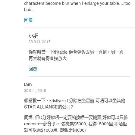
characters become blur when I enlarge your table….too
bad..
回覆
小斯
30 9 月, 2015
你就咁禁一下個table 佢會彈佐去另一頁到，另一頁
再禁就有得直接放大
回覆
lam
30 9 月, 2015
想請教一下，krisflyer d 分除左坐星航,可唔可以坐其他
STAR ALLIANCE的公司?
同埋, 佢D分好似唔一定要夠換哂一要機票,好似可以只係
redeem一部分 (i.e. 張機票$5000, 我得15000里,扣哂佢
就可以當$1000用, 即係比$4000)