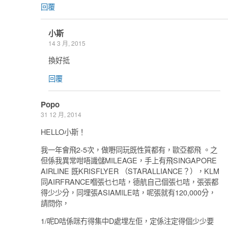
回覆
小斯
14 3 月, 2015
換好抵
回覆
Popo
31 12 月, 2014
HELLO小斯！
我一年會飛2-5次，做嘢同玩既性質都有，歐亞都飛 。之
但係我異常咁唔識儲MILEAGE，手上有飛SINGAPORE
AIRLINE 既KRISFLYER （STARALLIANCE？），KLM
同AIRFRANCE嗰張乜乜咭，德航自己個張乜咭，張張都
得少少分，同埋張ASIAMILE咭，呢張就有120,000分，
請問你，
1/呢D咭係咪冇得集中D處埋左佢，定係注定得個少少要