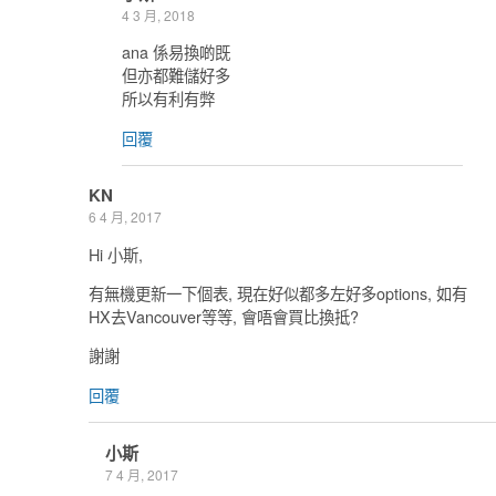
4 3 月, 2018
ana 係易換啲既
但亦都難儲好多
所以有利有弊
回覆
KN
6 4 月, 2017
Hi 小斯,
有無機更新一下個表, 現在好似都多左好多options, 如有
HX去Vancouver等等, 會唔會買比換抵?
謝謝
回覆
小斯
7 4 月, 2017