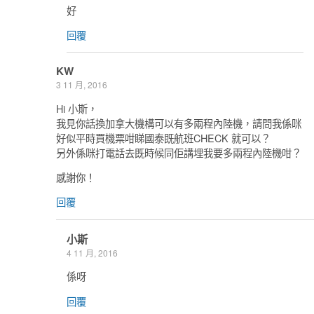
好
回覆
KW
3 11 月, 2016
Hi 小斯，
我見你話換加拿大機構可以有多兩程內陸機，請問我係咪
好似平時買機票咁睇國泰既航班CHECK 就可以？
另外係咪打電話去既時候同佢講埋我要多兩程內陸機咁？
感謝你！
回覆
小斯
4 11 月, 2016
係呀
回覆