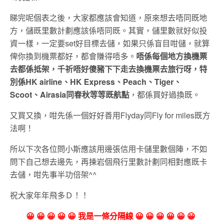
睇完呢個表之後，大家都應該會知道，原來想去唔同既地
方，儲既里數計劃應該係唔同既。其實，儲里數就好似投
資一樣，一定要set好目標去儲，如果只係盲目咁儲，就算
俾你換到機票都好，都會賺得唔多。
唔係每個地方換機票
去都係抵架，千祈唔好傻豬下下走去換機票去旅行呀，特
別係HK airline、HK Express、Peach、Tiger、
Scoot、Airasia同春秋等等既航點
，都係買好過換既。
又買又換，咁先係一個好好善用Flyday同Fly for miles既方
法啊！
所以下次各位問小斯應該用邊張信用卡儲里數個陣，不如
問下自己想去邊先，再揀岩個飛行里數計劃同相對應既卡
去儲，咁先事半功倍架^^
祝大家年年飛多Ｄ！！
😀 😀 😀 😀 😀 我是一條分隔線 😀 😀 😀 😀 😀 😀