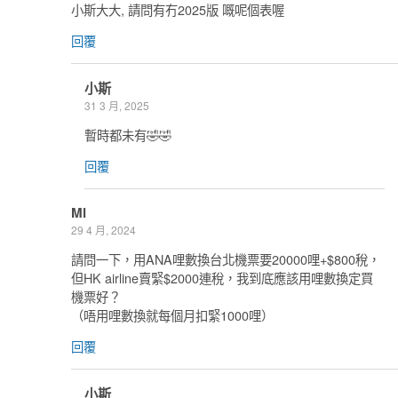
小斯大大, 請問有冇2025版 嘅呢個表喔
回覆
小斯
31 3 月, 2025
暫時都未有🤣🤣
回覆
Mi
29 4 月, 2024
請問一下，用ANA哩數換台北機票要20000哩+$800稅，
但HK airline賣緊$2000連稅，我到底應該用哩數換定買
機票好？
（唔用哩數換就每個月扣緊1000哩）
回覆
小斯