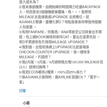
放入咸水海？
2/我未換過機票，由開始睇你時既精力旺盛BACKPACK
人，到而家坐3個鐘機都會腰痛，嗚。。。我想用
MILEAGE去直接換或UPGRADE 去商務位。就
ASIAMILE黎講，邊種化算D？地點我會係你俾我地個懶
人包度揾 。
3/有時FANFARE／阿聯酋／ANA等航空公司咪會出平票
既，但上網BOOK睇唔到係咩CAT，要出左張票先知 。
呢D平票通常有冇得用MILEAGE UPGRADE？
4/我對過，出發前係網上UPGRADE比起當場係
CHECKIN COUNTER UPGRADE，係一樣咁多
MILEAGE，冇錯吧？
5/我2月尾－3月尾／4月頭想換左嗰120,000 MILEAGE佢
(2人）趕得切換嗎？
6/我見ECON都有2種票，100%同25%係乜？
7/係ASIAMILE換飛時，選AIRLINE首選CX？「寰宇一
家」
回覆
小斯