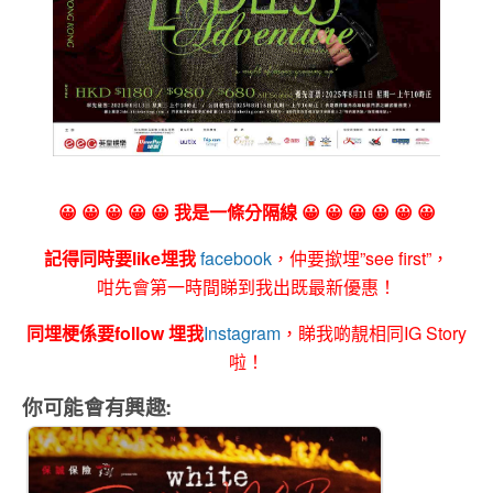
😀 😀 😀 😀 😀 我是一條分隔線 😀 😀 😀 😀 😀 😀
記得同時要like埋我
facebook
，仲要撳埋”see first”，
咁先會第一時間睇到我出既最新優惠！
同埋梗係要follow 埋我
Instagram
，睇我啲靚相同IG Story
啦！
你可能會有興趣: