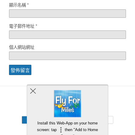
顯示名稱
*
電子郵件地址
*
個人網站網址
Back to top
Mobile
Desktop
Install this Web-App on your home
screen: tap
then "Add to Home