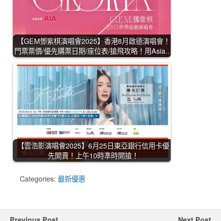
【GEM鄧紫棋演唱會2025】香港8月啟德演唱會！
門票票價/優先購票日期/座位表/搶飛攻略！用Asia…
【雲浩影演唱會2025】6月25日東亞銀行信用卡優
先開賣！上午10時準時開搶！
Categories:
最新優惠
Previous Post
Next Post