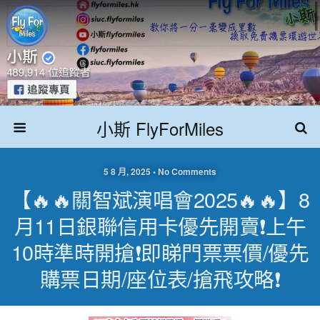
小斯 FlyForMiles
5 8 月, 2025 • No Comments
【🔥🔥關智斌演唱會2025🔥🔥】8
月11日銀聯信用卡優先開賣❗上午
10時準時開搶❗即睇門票票價/優先
購票日期/座位表/搶飛攻略❗