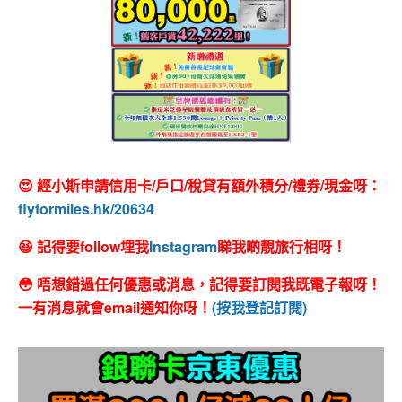
😍 經小斯申請信用卡/戶口/稅貸有額外積分/禮券/現金呀：
flyformiles.hk/20634
😆 記得要follow埋我
Instagram
睇我啲靚旅行相呀！
😳 唔想錯過任何優惠或消息，記得要訂閱我既電子報呀！
一有消息就會email通知你呀！
(按我登記訂閱)