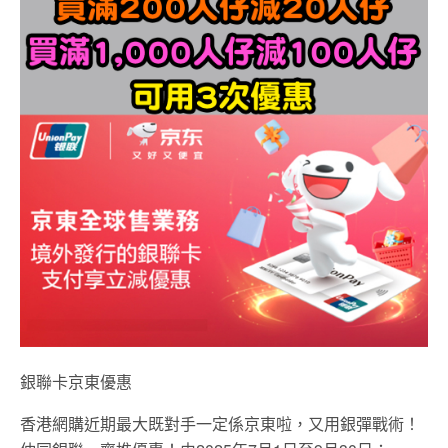
銀聯卡京東優惠
香港網購近期最大既對手一定係京東啦，又用銀彈戰術！