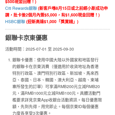
$500現金回贈！)
Citi Rewards銀聯
(新客戶喺8月15日或之前經小斯成功申
請，批卡後2個月內簽$5,000，有$1,600現金回贈！)
HSBC銀聯
(迎新高達$1,000「獎賞錢」)
銀聯卡京東優惠
活動時間：2025-07-01 至 2025-09-30
銀聯卡優惠：使用中國大陸以外國家和地區發行
的銀聯卡在京東消費（僅適用於收貨地址為香港
特別行政區、澳門特別行政區、新加坡、馬來西
亞、泰國、日本、韓國、澳大利亞、越南、柬埔
寨所發生的訂單）可享滿RMB200元立減RMB20
元，滿RMB1000元立減RMB100元。具體活動門
檻要求詳見京東App收銀台活動資訊。每日優惠限
額，先到先得，用完即止。每個京東ID每個優惠
力度各享受3次優惠。