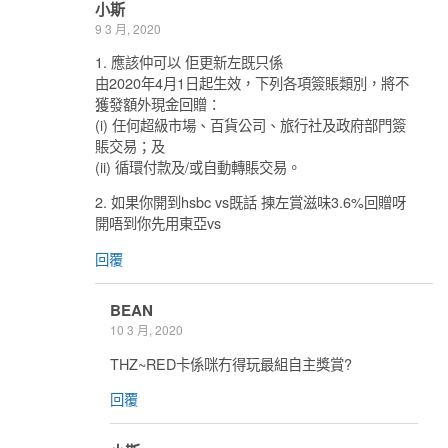
小斯
9 3 月, 2020
1. 應該仲可以 佢更新左既只係
由2020年4月1日起生效，下列各項簽賬類別，將不
獲發額外現金回贈：
(i) 任何超級市場、百貨公司、旅行社及政府部門簽
賬交易；及
(ii) 循環付款及/或自動轉賬交易。
2. 如果你開到hsbc vs既話 揀左賞滋味3.6%回贈呀
開唔到你先用東亞vs
回覆
BEAN
10 3 月, 2020
THZ~RED卡係咪冇得玩最組自主獎賞?
回覆