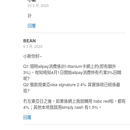
20 3 月, 2020
計
回覆
BEAN
9 3 月, 2020
小斯你好~
Q1:現時alipay消費係計I-titanium卡網上的(即有額外
3%)，咁知唔知4月1日開始alipay消費仲有冇果3%回贈
呢?
Q2:餐飲用東亞visa signature 2.4% 其實係咪已經係最
抵?
冇左東亞日之後，如果係網上我就轉用 hsbc red啦，都有
4%；其他本地我就用simply cash 有1.5%。
回覆