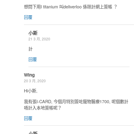
想問下用I titanium 叫deliverloo 係咪計網上簽帳 ？
回覆
小斯
21 3 月, 2020
計
回覆
Wing
20 3 月, 2020
Hi小斯,
我有張I-CARD, 今個月特別簽咗寵物醫療1700, 呢個數計
唔計入本地簽帳呢？
回覆
小斯