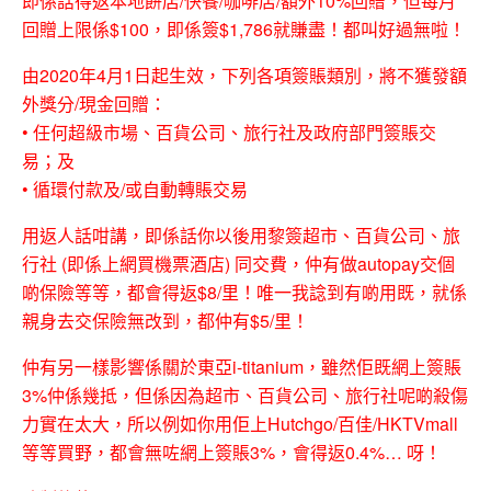
即係話得返本地餅店/快餐/咖啡店/額外10%回贈，但每月
回贈上限係$100，即係簽$1,786就賺盡！都叫好過無啦！
由2020年4月1日起生效，下列各項簽賬類別，將不獲發額
外獎分/現金回贈：
• 任何超級市場、百貨公司、旅行社及政府部門簽賬交
易；及
• 循環付款及/或自動轉賬交易
用返人話咁講，即係話你以後用黎簽超市、百貨公司、旅
行社 (即係上網買機票酒店) 同交費，仲有做autopay交個
啲保險等等，都會得返$8/里！唯一我諗到有啲用既，就係
親身去交保險無改到，都仲有$5/里！
仲有另一樣影響係關於東亞i-titanium，雖然佢既網上簽賬
3%仲係幾抵，但係因為超市、百貨公司、旅行社呢啲殺傷
力實在太大，所以例如你用佢上Hutchgo/百佳/HKTVmall
等等買野，都會無咗網上簽賬3%，會得返0.4%… 呀！