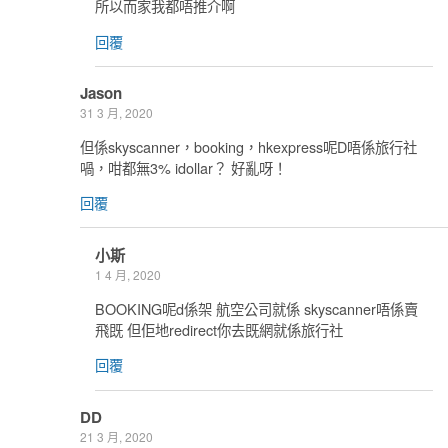
所以而家我都唔推介啊
回覆
Jason
31 3 月, 2020
但係skyscanner，booking，hkexpress呢D唔係旅行社
喎，咁都無3% idollar？ 好亂呀！
回覆
小斯
1 4 月, 2020
BOOKING呢d係架 航空公司就係 skyscanner唔係賣
飛既 但佢地redirect你去既網就係旅行社
回覆
DD
21 3 月, 2020