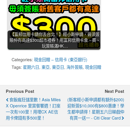
【富邦信用卡請你去台北！】經小斯申請，毋須簽
賬仲有高達$300超市禮券！用富邦信用卡食、買、
玩簽賬滿HK…
Categories:
現金回贈 – 信用卡 (東亞銀行)
Tags:
星期六日
,
東亞
,
東亞日
,
海外簽賬
,
現金回贈
Previous Post
Next Post
食飯瘋狂儲里數！Asia Miles
(新客經小斯申請都有額外$200)
X Openrice 里賞餐饗週！訂座
迎新簽$10,000有$800惠康！學
一次有100里！用埋CX AE信
生都申請得！星期五六日睇戲仲
用卡俾錢有多500里！
有買一送一 - Citi Clear Card