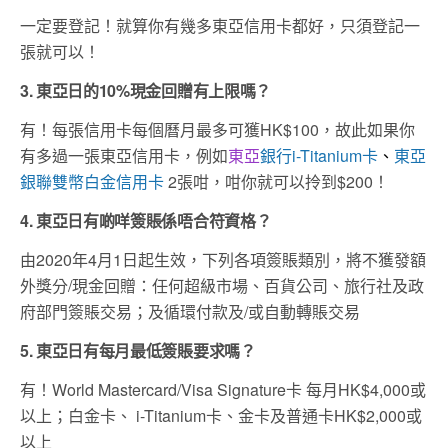
一定要登記！就算你有幾多東亞信用卡都好，只須登記一
張就可以！
3. 東亞日的10%現金回贈有上限嗎？
有！每張信用卡每個曆月最多可獲HK$100，故此如果你
有多過一張東亞信用卡，例如
東亞
銀行i-Titanium卡
、
東亞
銀聯雙幣白金信用卡
2張咁，咁你就可以拎到$200！
4. 東亞日有啲咩簽賬係唔合符資格？
由2020年4月1日起生效，下列各項簽賬類別，將不獲發額
外獎分/現金回贈：任何超級市場、百貨公司、旅行社及政
府部門簽賬交易；及循環付款及/或自動轉賬交易
5. 東亞日有每月最低簽賬要求嗎？
有！World Mastercard/Visa Signature卡 每月HK$4,000或
以上；白金卡、 i-Titanium卡、金卡及普通卡HK$2,000或
以上