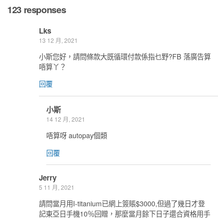
123 responses
Lks
13 12 月, 2021
小斯您好，請問條款大既循環付款係指乜野?FB 落廣告算
唔算丫？
回覆
小斯
14 12 月, 2021
唔算呀 autopay個類
回覆
Jerry
5 11 月, 2021
請問當月用I-titanium已網上簽賬$3000,但過了幾日才登
記東亞日手機10％回贈，那麼當月餘下日子還合資格用手