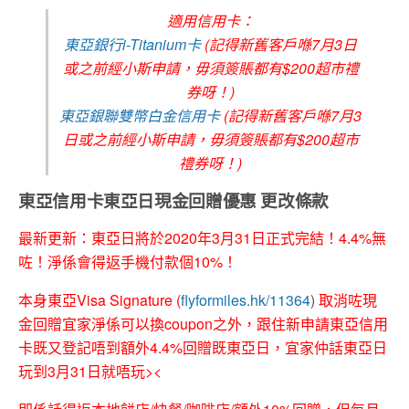
適用信用卡：
東亞銀行i-Titanium卡
(記得新舊客戶喺7月3日
或之前經小斯申請，毋須簽賬都有$200超市禮
券呀！)
東亞銀聯雙幣白金信用卡
(記得新舊客戶喺7月3
日或之前經小斯申請，毋須簽賬都有$200超市
禮券呀！)
東亞信用卡東亞日現金回贈優惠 更改條款
最新更新：東亞日將於2020年3月31日正式完結！4.4%無
咗！淨係會得返手機付款個10%！
本身東亞Visa Signature (
flyformiles.hk/11364
)
取消咗現
金回贈宜家淨係可以換coupon之外，跟住新申請東亞信用
卡既又登記唔到額外4.4%回贈既東亞日，宜家仲話東亞日
玩到3月31日就唔玩><