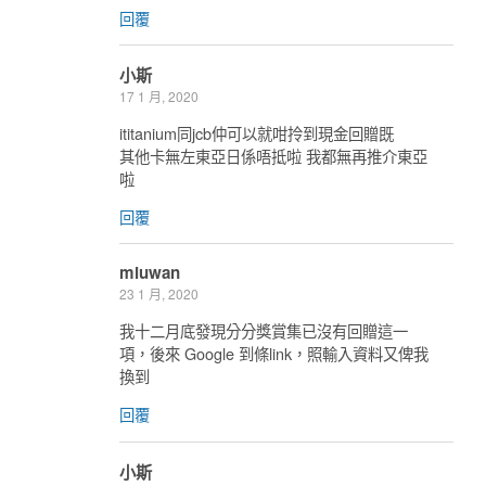
回覆
小斯
17 1 月, 2020
ititanium同jcb仲可以就咁拎到現金回贈既
其他卡無左東亞日係唔抵啦 我都無再推介東亞
啦
回覆
miuwan
23 1 月, 2020
我十二月底發現分分獎賞集已沒有回贈這一
項，後來 Google 到條link，照輸入資料又俾我
換到
回覆
小斯