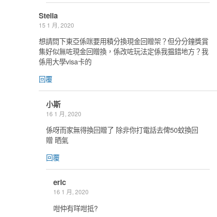
Stella
15 1 月, 2020
想請問下東亞係咪要用積分換現金回贈架？但分分鐘獎賞
集好似無咗現金回贈換，係改咗玩法定係我揾錯地方？我
係用大學visa卡的
回覆
小斯
16 1 月, 2020
係呀而家無得換回贈了 除非你打電話去俾50蚊換回
贈 晒氣
回覆
eric
16 1 月, 2020
咁仲有咩咁抵?