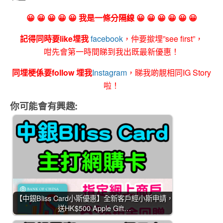
😀 😀 😀 😀 😀 我是一條分隔線 😀 😀 😀 😀 😀 😀
記得同時要like埋我
facebook
，仲要撳埋”see first”，
咁先會第一時間睇到我出既最新優惠！
同埋梗係要follow 埋我
Instagram
，睇我啲靚相同IG Story
啦！
你可能會有興趣:
【中銀Bliss Card小斯優惠】全新客戶經小斯申請，
送HK$500 Apple Gift…