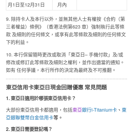
月1日至12月31日
月內
9. 除持卡人及本行以外，並無其他人士有權按《合約（第
三者權益）條例》（香港法例第623 章）強制執行此等條
款 及細則的任何條文，或享有此等條款及細則的任何條文
下的利益。
10. 本行保留隨時更改或取消「東亞日– 手機付款」及/或
修改或修訂此等條款及細則之權利，並作出適當的通知。
如有 任何爭議，本行所作的決定為最終及不可推翻。
東亞信用卡東亞日現金回贈優惠 常見問題
1. 東亞日適用於哪張東亞信用卡？
大部份東亞信用卡都適用，包括
東亞
銀行i-Titanium卡
、
東
亞銀聯雙幣白金信用卡
等。
2. 東亞日需要登記嗎？