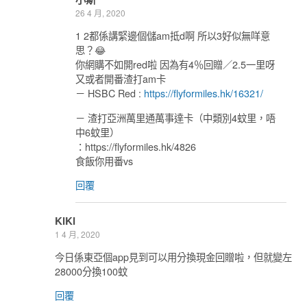
26 4 月, 2020
1 2都係講緊邊個儲am抵d啊 所以3好似無咩意
思？😂
你網購不如開red啦 因為有4％回贈／2.5一里呀
又或者開番渣打am卡
－ HSBC Red :
https://flyformiles.hk/16321/
－ 渣打亞洲萬里通萬事達卡（中類別4蚊里，唔
中6蚊里）
：https://flyformiles.hk/4826
食飯你用番vs
回覆
KiKi
1 4 月, 2020
今日係東亞個app見到可以用分換現金回贈啦，但就變左
28000分換100蚊
回覆