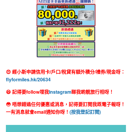
😍 經小斯申請信用卡/戶口/稅貸有額外積分/禮券/現金呀：
flyformiles.hk/20634
😆 記得要follow埋我
Instagram
睇我啲靚旅行相呀！
😳 唔想錯過任何優惠或消息，記得要訂閱我既電子報呀！
一有消息就會email通知你呀！
(按我登記訂閱)