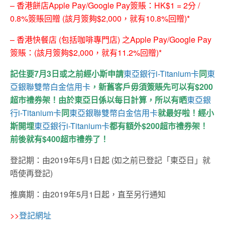
– 香港餅店Apple Pay/Google Pay簽賬：HK$1 = 2分 /
0.8%簽賬回贈 (該月簽夠$2,000，就有10.8%回贈)*
– 香港快餐店 (包括咖啡專門店) 之Apple Pay/Google Pay
簽賬：(該月簽夠$2,000，就有11.2%回贈)*
記住要7月3日或之前經小斯申請
東亞銀行i-Titanium卡
同
東
亞銀聯雙幣白金信用卡
，新舊客戶毋須簽賬先可以有$200
超市禮券架！由於東亞日係以每日計算，所以有晒
東亞銀
行i-Titanium卡
同
東亞銀聯雙幣白金信用卡
就最好啦！經小
斯開埋
東亞銀行i-Titanium卡
都有額外$200超市禮券架！
前後就有$400超市禮券了！
登記期：由2019年5月1日起 (如之前已登記「東亞日」就
唔使再登記)
推廣期：由2019年5月1日起，直至另行通知
>>
登記網址