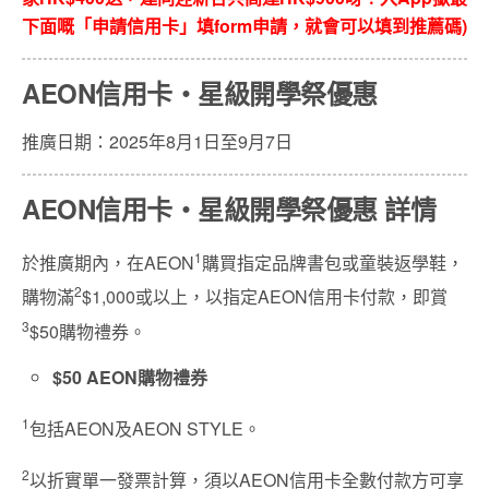
下面嘅「申請信用卡」填form申請，就會可以填到推薦碼)
AEON信用卡・星級開學祭優惠
推廣日期：2025年8月1日至9月7日
AEON信用卡・星級開學祭優惠 詳情
1
於推廣期內，在AEON
購買指定品牌書包或童裝返學鞋，
2
購物滿
$1,000或以上，以指定AEON信用卡付款，即賞
3
$50購物禮券。
$50 AEON購物禮券
1
包括AEON及AEON STYLE。
2
以折實單一發票計算，須以AEON信用卡全數付款方可享