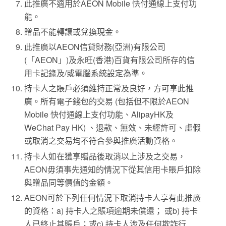
此推廣不適用於AEON Mobile 快付通線上支付功
能。
贈品不能轉讓或兌換現金。
此推廣以AEON信貸財務(亞洲)有限公司
(「AEON」)及永旺(香港)百貨有限公司所存的信
用卡記錄及/或電腦系統設定為準。
持卡人之賬戶必須維持正常及良好，方可享此推
廣。所有電子錢包的交易 (包括但不限於AEON
Mobile 快付通線上支付功能、AlipayHK及
WeChat Pay HK) 、退款、無效、未經許可、虛假
或取消之交易均不符合參與推廣活動資格。
持卡人如在獲享贈品後取消以上涉及之交易，
AEON毋須事先通知的情況下從其信用卡賬戶扣除
與贈品同等價值的金額。
AEON可於下列任何情況下取消持卡人享有此推廣
的資格：a) 持卡人之賬項逾期未償還； 或b) 持卡
人已終止其賬戶；或c) 持卡人涉及任何欺詐行