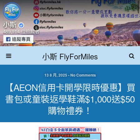
小斯 FlyForMiles
13 8 月, 2025 • No Comments
【AEON信用卡開學限時優惠】買
書包或童裝返學鞋滿$1,000送$50
購物禮券！