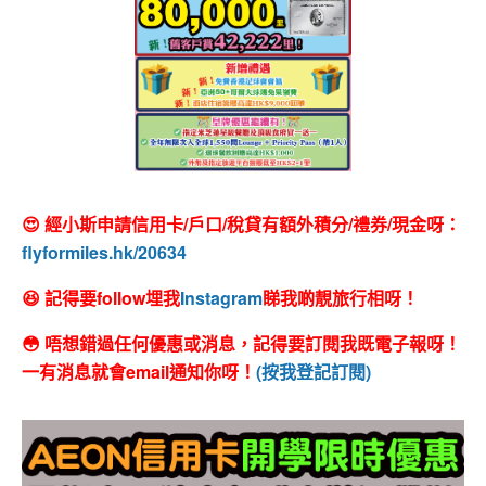
😍 經小斯申請信用卡/戶口/稅貸有額外積分/禮券/現金呀：
flyformiles.hk/20634
😆 記得要follow埋我
Instagram
睇我啲靚旅行相呀！
😳 唔想錯過任何優惠或消息，記得要訂閱我既電子報呀！
一有消息就會email通知你呀！
(按我登記訂閱)