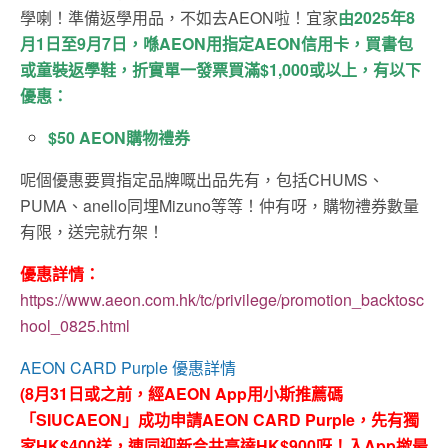
學喇！準備返學用品，不如去AEON啦！宜家
由2025年8
月1日至9月7日，喺AEON用指定AEON信用卡，買書包
或童裝返學鞋，折實單一發票買滿$1,000或以上，有以下
優惠：
$50 AEON購物禮券
呢個優惠要買指定品牌嘅出品先有，包括
CHUMS
、
PUMA
、
anello
同埋
Mizuno
等等！仲有呀，購物禮券數量
有限，送完就冇架！
優惠詳情：
https://www.aeon.com.hk/tc/privilege/promotion_backtosc
hool_0825.html
AEON CARD Purple 優惠詳情
(8月31日或之前，經AEON App用小斯推薦碼
「SIUCAEON」成功申請AEON CARD Purple，先有獨
家HK$400送，連同迎新合共高達HK$900呀！入App撳最